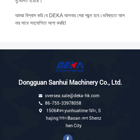
নুমোদিত হয়েছে।
আমরা বিশ্বাস করি যে DEKA আপনার সেরা পছন্দ হবে।ভবিষ্যতে আপ
নার সাথে সহযোগিতা আশা করছি!
Dongguan Sanhui Machinery Co., Ltd.
oversea.sale@deka-hk.com
86-755-33978058
1506#রুম yunhuatime বিল্ডিং, S
hajing টাউন Baoan জেলা Shenz
hen City