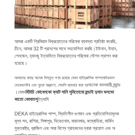
আমরা একটি প্রিমিয়াম বিক্রয়োত্তর পরিষেবা ব্যবস্থা প্রতিষ্ঠা করেছি,
চীনে, আমরা 32 টি প্রদেশের সাথে সহযোগিতা করছি।ইউনান, উহান,
শেনজেন, হ্যাংজু ইত্যাদিতে বিক্রয়োত্তর পরিষেবা স্টেশন স্থাপন করা
হয়েছে।
আমাদের কাছে অনেক বিস্তৃত পণ্য রয়েছে যেমন হাইড্রুলিক পাম্পমোটরভাল
অনেক খননকারী ব্র্যান্ড
ভেরেগুলেটর এবং খুচরা যন্ত্রাংশ, সেগুলি ব্যবহার করা হয়
।যেমন
হিটাচি কোবেলকো ক্যাট সানি সুমিতোমো হুন্ডাই দুসান ভলভো
কাতো কোমাতসু
ইত্যাদি
DEKA হাইড্রোলিক পাম্প, স্থিতিশীল গুণমান এবং প্রতিযোগিতামূলক
মূল্য সহ, রাশিয়া, সিঙ্গাপুর, ভিয়েতনাম, মায়ানমার, কম্বোডিয়া, মার্কিন
যুক্তরাষ্ট্র, ব্রাজিল এবং সারা বিশ্বে গ্রাহকদের দ্বারা প্রয়োগ এবং অ