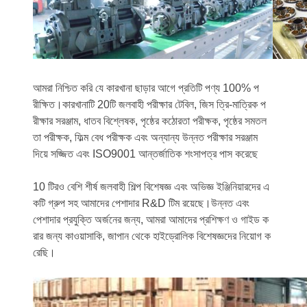
আমরা নিশ্চিত করি যে কারখানা ছাড়ার আগে প্রতিটি পণ্য 100% প
রীক্ষিত।কারখানাটি 20টি জলবাহী পরীক্ষার টেবিল, জিস ত্রি-মাত্রিক প
রীক্ষার সরঞ্জাম, ধাতব বিশ্লেষক, পৃষ্ঠের কঠোরতা পরীক্ষক, পৃষ্ঠের সমতল
তা পরীক্ষক, ফিল্ম বেধ পরীক্ষক এবং অন্যান্য উন্নত পরীক্ষার সরঞ্জাম
দিয়ে সজ্জিত এবং ISO9001 আন্তর্জাতিক শংসাপত্র পাস করেছে
10 টিরও বেশি শীর্ষ জলবাহী শিল্প বিশেষজ্ঞ এবং অভিজ্ঞ ইঞ্জিনিয়ারদের এ
কটি গ্রুপ সহ আমাদের পেশাদার R&D টিম রয়েছে।উন্নত এবং
পেশাদার প্রযুক্তি অর্জনের জন্য, আমরা আমাদের প্রশিক্ষণ ও গাইড ক
রার জন্য কাওয়াসাকি, জাপান থেকে হাইড্রোলিক বিশেষজ্ঞদের নিয়োগ ক
রেছি।