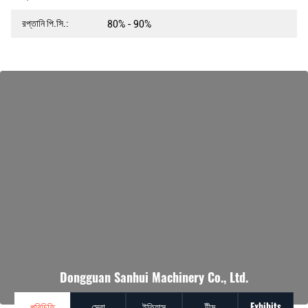
রপ্তানি পি.সি.:
80% - 90%
Dongguan Sanhui Machinery Co., Ltd.
পরিচিতি
সেবা
ইতিহাস
টীম
Exhibits