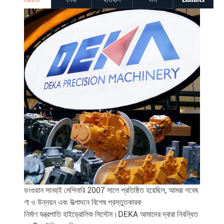
ডংগুয়ান সানহুই মেশিনারি 2007 সালে প্রতিষ্ঠিত হয়েছিল, আমরা গবেষ
ণা ও উন্নয়ন এবং উত্পাদনে বিশেষ প্রস্তুতকারক
নির্মাণ যন্ত্রপাতি হাইড্রোলিক সিস্টেম।DEKA আমাদের দ্বারা নিবন্ধিত