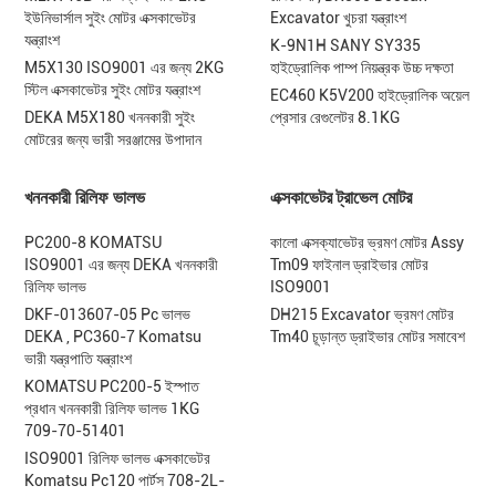
ইউনিভার্সাল সুইং মোটর এক্সকাভেটর
Excavator খুচরা যন্ত্রাংশ
যন্ত্রাংশ
K-9N1H SANY SY335
M5X130 ISO9001 এর জন্য 2KG
হাইড্রোলিক পাম্প নিয়ন্ত্রক উচ্চ দক্ষতা
স্টিল এক্সকাভেটর সুইং মোটর যন্ত্রাংশ
EC460 K5V200 হাইড্রোলিক অয়েল
DEKA M5X180 খননকারী সুইং
প্রেসার রেগুলেটর 8.1KG
মোটরের জন্য ভারী সরঞ্জামের উপাদান
খননকারী রিলিফ ভালভ
এক্সকাভেটর ট্রাভেল মোটর
PC200-8 KOMATSU
কালো এক্সক্যাভেটর ভ্রমণ মোটর Assy
ISO9001 এর জন্য DEKA খননকারী
Tm09 ফাইনাল ড্রাইভার মোটর
রিলিফ ভালভ
ISO9001
DKF-013607-05 Pc ভালভ
DH215 Excavator ভ্রমণ মোটর
DEKA , PC360-7 Komatsu
Tm40 চূড়ান্ত ড্রাইভার মোটর সমাবেশ
ভারী যন্ত্রপাতি যন্ত্রাংশ
KOMATSU PC200-5 ইস্পাত
প্রধান খননকারী রিলিফ ভালভ 1KG
709-70-51401
ISO9001 রিলিফ ভালভ এক্সকাভেটর
Komatsu Pc120 পার্টস 708-2L-