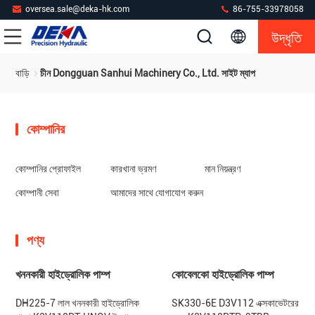
oversea.sale@deka-hk.com
86-755-33978058
উদ্ধৃতি
বাড়ি
চীন Dongguan Sanhui Machinery Co., Ltd. সাইট ম্যাপ
কোম্পানির
কোম্পানির প্রোফাইল
কারখানা ভ্রমণ
মান নিয়ন্ত্রণ
কোম্পানী সেবা
আমাদের সাথে যোগাযোগ করুন
পণ্য
খননকারী হাইড্রোলিক পাম্প
কোবেলকো হাইড্রোলিক পাম্প
DH225-7 লাল খননকারী হাইড্রোলিক
SK330-6E D3V112 এক্সকাভেটরের