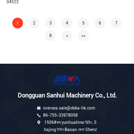
04523
1
2
3
4
5
6
7
8
>
>>
Dongguan Sanhui Machinery Co., Ltd.
oversea.sale@deka-hk.com
86-755-33978058
1506#রুম yunhuatime বিল্ডিং, S
hajing টাউন Baoan জেলা Shenz