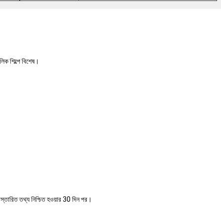
িক শিল্পে বিশেষ।
িস্তারিত তথ্য নিশ্চিত হওয়ার 30 দিন পর।