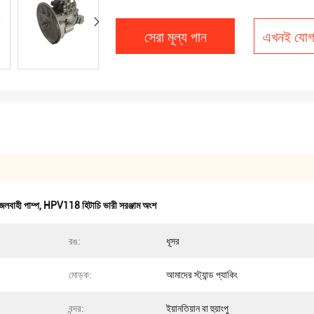
সেরা মূল্য পান
এখনই যোগ
বাহী পাম্প
,
HPV118 হিটাচি ভারী সরঞ্জাম অংশ
রঙ:
ধূসর
মোড়ক:
আমাদের স্ট্যান্ড প্যাকিং
বন্দর:
ইয়ানতিয়ান বা হুয়াংপু