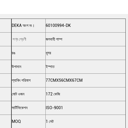
DEKA অংশ নং।
60100994-DK
পণ্য শ্রেণী
জলবাহী পাম্প
রঙ
ধূসর
উপাদান
ইস্পাত
প্যাকিং পরিমাপ
77CMX56CMX67CM
মোট ওজন
172 কেজি
সার্টিফিকেশন
ISO-9001
MOQ
1 সেট