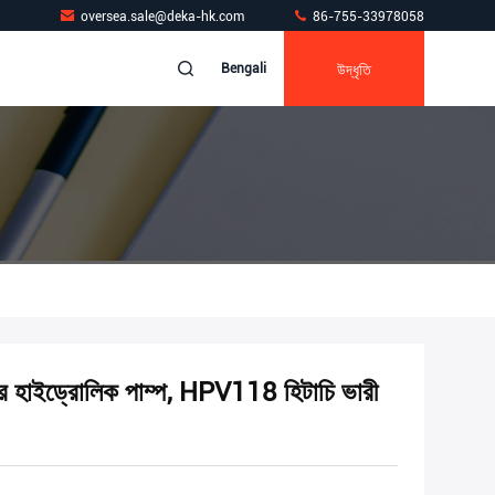
oversea.sale@deka-hk.com
86-755-33978058
উদ্ধৃতি
Bengali
াইড্রোলিক পাম্প, HPV118 হিটাচি ভারী