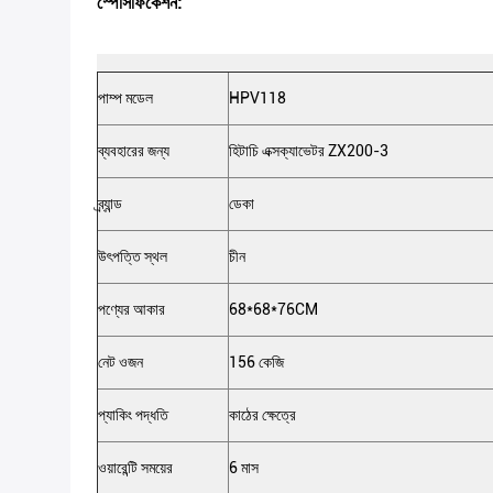
স্পেসিফিকেশন:
পাম্প মডেল
HPV118
ব্যবহারের জন্য
হিটাচি এক্সক্যাভেটর ZX200-3
ব্র্যান্ড
ডেকা
উৎপত্তি স্থল
চীন
পণ্যের আকার
68*68*76CM
নেট ওজন
156 কেজি
প্যাকিং পদ্ধতি
কাঠের ক্ষেত্রে
ওয়ারেন্টি সময়ের
6 মাস