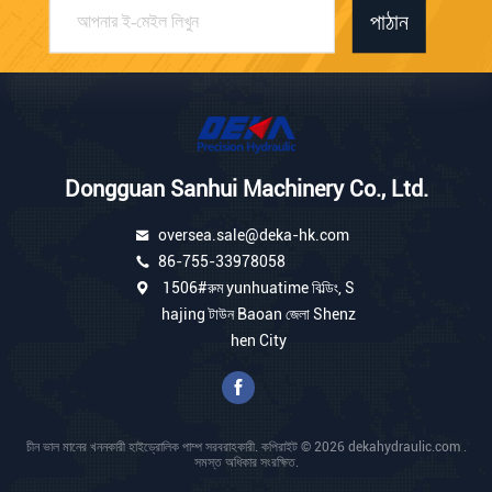
পাঠান
Dongguan Sanhui Machinery Co., Ltd.
oversea.sale@deka-hk.com
86-755-33978058
1506#রুম yunhuatime বিল্ডিং, S
hajing টাউন Baoan জেলা Shenz
hen City
চীন ভাল মানের খননকারী হাইড্রোলিক পাম্প সরবরাহকারী. কপিরাইট © 2026 dekahydraulic.com .
সমস্ত অধিকার সংরক্ষিত.