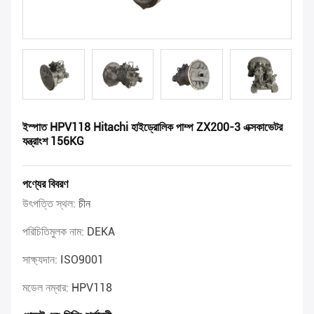
ইস্পাত HPV118 Hitachi হাইড্রোলিক পাম্প ZX200-3 এক্সকাভেটর
যন্ত্রাংশ 156KG
পণ্যের বিবরণ
উৎপত্তি স্থল:
চীন
পরিচিতিমুলক নাম:
DEKA
সাক্ষ্যদান:
ISO9001
মডেল নম্বার:
HPV118