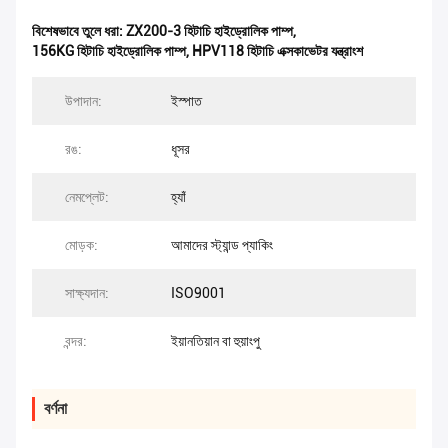
বিশেষভাবে তুলে ধরা:
ZX200-3 হিটাচি হাইড্রোলিক পাম্প
,
156KG হিটাচি হাইড্রোলিক পাম্প
,
HPV118 হিটাচি এক্সকাভেটর যন্ত্রাংশ
উপাদান:
ইস্পাত
রঙ:
ধূসর
নেমপ্লেট:
হ্যাঁ
মোড়ক:
আমাদের স্ট্যান্ড প্যাকিং
সাক্ষ্যদান:
ISO9001
বন্দর:
ইয়ানতিয়ান বা হুয়াংপু
বর্ণনা