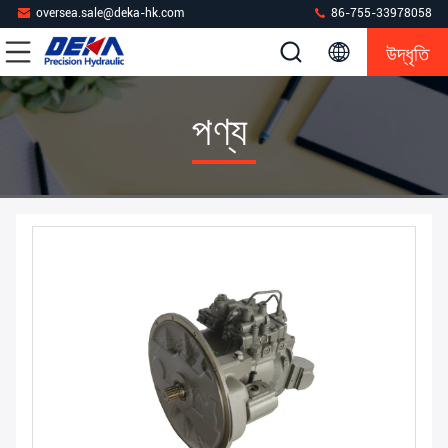
oversea.sale@deka-hk.com
86-755-33978058
উদ্ধৃতি
পণ্য