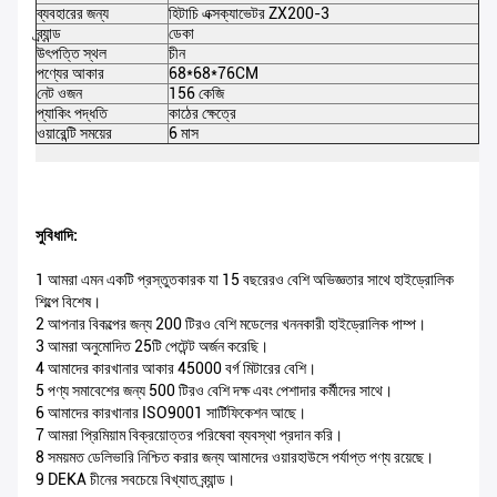
ব্যবহারের জন্য
হিটাচি এক্সক্যাভেটর ZX200-3
পণ
ব্র্যান্ড
ডেকা
রঙ
উৎপত্তি স্থল
চীন
উপ
পণ্যের আকার
68*68*76CM
প্য
নেট ওজন
156 কেজি
মো
প্যাকিং পদ্ধতি
কাঠের ক্ষেত্রে
সার
ওয়ারেন্টি সময়ের
6 মাস
M
সুবিধাদি:
1 আমরা এমন একটি প্রস্তুতকারক যা 15 বছরেরও বেশি অভিজ্ঞতার সাথে হাইড্রোলিক
শিল্পে বিশেষ।
2 আপনার বিকল্পের জন্য 200 টিরও বেশি মডেলের খননকারী হাইড্রোলিক পাম্প।
3 আমরা অনুমোদিত 25টি পেটেন্ট অর্জন করেছি।
4 আমাদের কারখানার আকার 45000 বর্গ মিটারের বেশি।
5 পণ্য সমাবেশের জন্য 500 টিরও বেশি দক্ষ এবং পেশাদার কর্মীদের সাথে।
6 আমাদের কারখানার ISO9001 সার্টিফিকেশন আছে।
7 আমরা প্রিমিয়াম বিক্রয়োত্তর পরিষেবা ব্যবস্থা প্রদান করি।
8 সময়মত ডেলিভারি নিশ্চিত করার জন্য আমাদের ওয়ারহাউসে পর্যাপ্ত পণ্য রয়েছে।
9 DEKA চীনের সবচেয়ে বিখ্যাত ব্র্যান্ড।