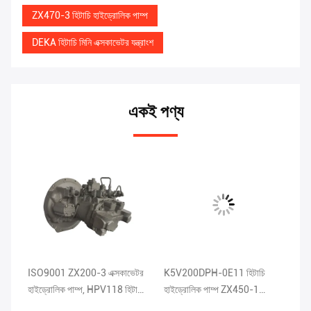
ZX470-3 হিটাচি হাইড্রোলিক পাম্প
DEKA হিটাচি মিনি এক্সকাভেটর যন্ত্রাংশ
একই পণ্য
এর
ISO9001 ZX200-3 এক্সকাভেটর
K5V200DPH-0E11 হিটাচি
K5
i
হাইড্রোলিক পাম্প, HPV118 হিটাচি
হাইড্রোলিক পাম্প ZX450-1
প্র
ভারী সরঞ্জামের যন্ত্রাংশ
এক্সকাভেটর স্পেয়ারস DEKA
ইল