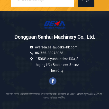
পাঠান
Dongguan Sanhui Machinery Co., Ltd.
oversea.sale@deka-hk.com
86-755-33978058
1506#রুম yunhuatime বিল্ডিং, S
hajing টাউন Baoan জেলা Shenz
hen City
চীন ভাল মানের খননকারী হাইড্রোলিক পাম্প সরবরাহকারী. কপিরাইট © 2026 dekahydraulic.com .
সমস্ত অধিকার সংরক্ষিত.