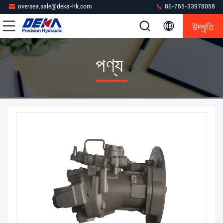
oversea.sale@deka-hk.com
86-755-33978058
উদ্ধৃতি
পণ্য