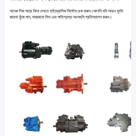
অনেক লিক আছে কিনা দেখতে হাইড্রোলিক সিস্টেম চেক করুন।আপনি যদি আরও ফুটো
জায়গা খুঁজে পান, সময়মতো সিল এবং ক্ষতিগ্রস্ত অংশগুলি প্রতিস্থাপন করুন।