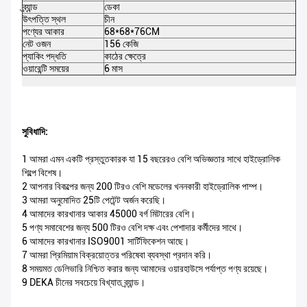
ব্র্যান্ড
ডেকা
রঙ
উৎপত্তি স্থল
চীন
উপ
পণ্যের আকার
68*68*76CM
প্য
নেট ওজন
156 কেজি
মো
প্যাকিং পদ্ধতি
কাঠের ক্ষেত্রে
সার
ওয়ারেন্টি সময়ের
6 মাস
M
সুবিধাদি:
1 আমরা এমন একটি প্রস্তুতকারক যা 15 বছরেরও বেশি অভিজ্ঞতার সাথে হাইড্রোলিক
শিল্পে বিশেষ।
2 আপনার বিকল্পের জন্য 200 টিরও বেশি মডেলের খননকারী হাইড্রোলিক পাম্প।
3 আমরা অনুমোদিত 25টি পেটেন্ট অর্জন করেছি।
4 আমাদের কারখানার আকার 45000 বর্গ মিটারের বেশি।
5 পণ্য সমাবেশের জন্য 500 টিরও বেশি দক্ষ এবং পেশাদার কর্মীদের সাথে।
6 আমাদের কারখানার ISO9001 সার্টিফিকেশন আছে।
7 আমরা প্রিমিয়াম বিক্রয়োত্তর পরিষেবা ব্যবস্থা প্রদান করি।
8 সময়মত ডেলিভারি নিশ্চিত করার জন্য আমাদের ওয়ারহাউসে পর্যাপ্ত পণ্য রয়েছে।
9 DEKA চীনের সবচেয়ে বিখ্যাত ব্র্যান্ড।