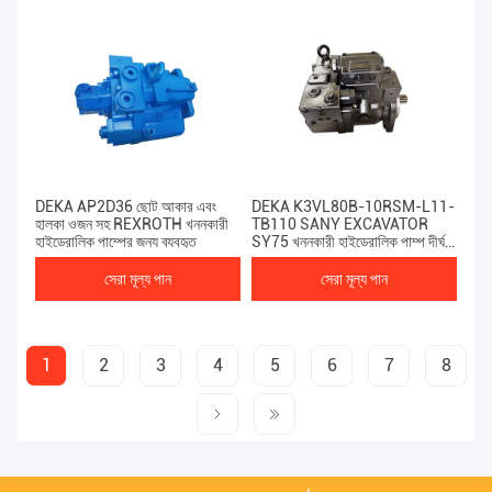
DEKA AP2D36 ছোট আকার এবং
DEKA K3VL80B-10RSM-L11-
হালকা ওজন সহ REXROTH খননকারী
TB110 SANY EXCAVATOR
হাইড্রোলিক পাম্পের জন্য ব্যবহৃত
SY75 খননকারী হাইড্রোলিক পাম্প দীর্ঘ-
জীবনের জন্য ব্যবহৃত হয়
সেরা মূল্য পান
সেরা মূল্য পান
1
2
3
4
5
6
7
8