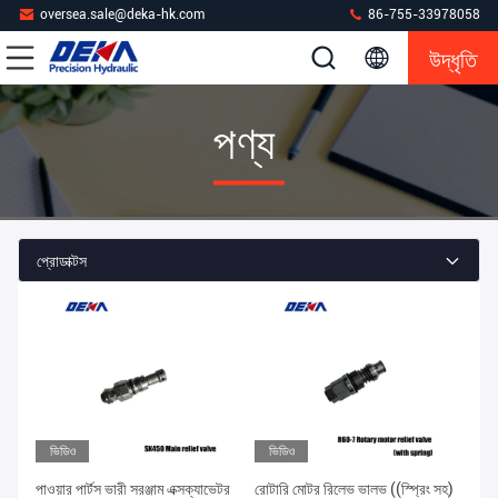
oversea.sale@deka-hk.com
86-755-33978058
উদ্ধৃতি
পণ্য
প্রোডাক্টস
ভিডিও
ভিডিও
পাওয়ার পার্টস ভারী সরঞ্জাম এক্সক্যাভেটর
রোটারি মোটর রিলেভ ভালভ ((স্প্রিং সহ)