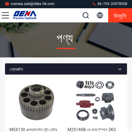
oversea.sale@deka-hk.com
86-755-33978058
উদ্ধৃতি
পণ্য
প্রোডাক্টস
M5X130 এক্সক্যাভেটর সুইং মোটর
M2X146B এর জন্য ইস্পাত 2KG