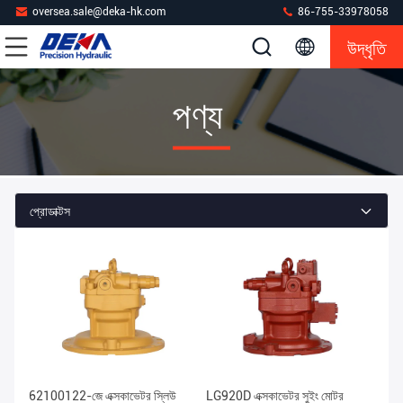
oversea.sale@deka-hk.com
86-755-33978058
উদ্ধৃতি
পণ্য
প্রোডাক্টস
62100122-জে এক্সকাভেটর স্লিউ
LG920D এক্সকাভেটর সুইং মোটর