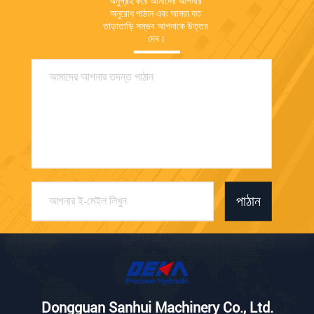
অনুগ্রহ করে আমাদের আপনার 
অনুরোধ পাঠান এবং আমরা যত 
তাড়াতাড়ি সম্ভব আপনাকে উত্তর 
দেব।
পাঠান
Dongguan Sanhui Machinery Co., Ltd.