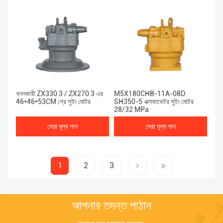
খননকারী ZX330 3 / ZX270 3 এর
M5X180CHB-11A-08D
46*46*53CM গ্রে সুইং মোটর
SH350-5 এক্সকাভেটর সুইং মোটর
28/32 MPa
সেরা মূল্য পান
সেরা মূল্য পান
1
2
3
আপনার তদন্ত পাঠান