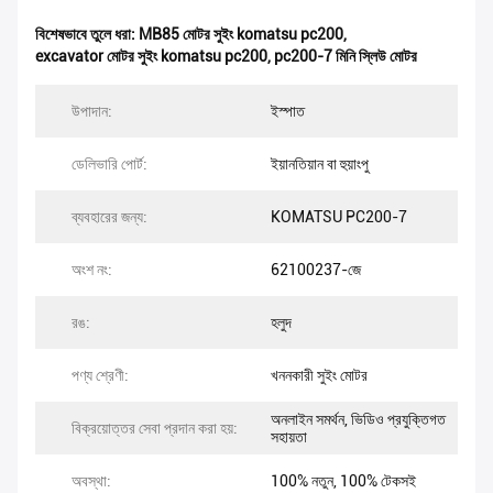
বিশেষভাবে তুলে ধরা:
MB85 মোটর সুইং komatsu pc200
,
excavator মোটর সুইং komatsu pc200
,
pc200-7 মিনি স্লিউ মোটর
উপাদান:
ইস্পাত
ডেলিভারি পোর্ট:
ইয়ানতিয়ান বা হুয়াংপু
ব্যবহারের জন্য:
KOMATSU PC200-7
অংশ নং:
62100237-জে
রঙ:
হলুদ
পণ্য শ্রেণী:
খননকারী সুইং মোটর
অনলাইন সমর্থন, ভিডিও প্রযুক্তিগত
বিক্রয়োত্তর সেবা প্রদান করা হয়:
সহায়তা
অবস্থা:
100% নতুন, 100% টেকসই