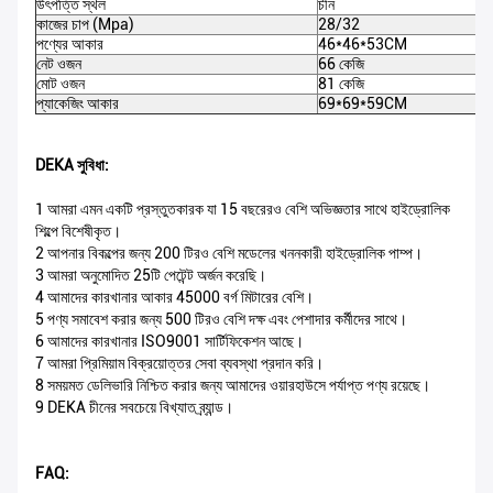
উৎপত্তি স্থল
চীন
কাজের চাপ (Mpa)
28/32
পণ্যের আকার
46*46*53CM
নেট ওজন
66 কেজি
মোট ওজন
81 কেজি
প্যাকেজিং আকার
69*69*59CM
DEKA সুবিধা:
1 আমরা এমন একটি প্রস্তুতকারক যা 15 বছরেরও বেশি অভিজ্ঞতার সাথে হাইড্রোলিক
শিল্পে বিশেষীকৃত।
2 আপনার বিকল্পের জন্য 200 টিরও বেশি মডেলের খননকারী হাইড্রোলিক পাম্প।
3 আমরা অনুমোদিত 25টি পেটেন্ট অর্জন করেছি।
4 আমাদের কারখানার আকার 45000 বর্গ মিটারের বেশি।
5 পণ্য সমাবেশ করার জন্য 500 টিরও বেশি দক্ষ এবং পেশাদার কর্মীদের সাথে।
6 আমাদের কারখানার ISO9001 সার্টিফিকেশন আছে।
7 আমরা প্রিমিয়াম বিক্রয়োত্তর সেবা ব্যবস্থা প্রদান করি।
8 সময়মত ডেলিভারি নিশ্চিত করার জন্য আমাদের ওয়ারহাউসে পর্যাপ্ত পণ্য রয়েছে।
9 DEKA চীনের সবচেয়ে বিখ্যাত ব্র্যান্ড।
FAQ: