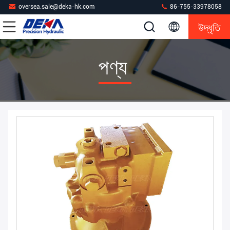
oversea.sale@deka-hk.com
86-755-33978058
উদ্ধৃতি
পণ্য