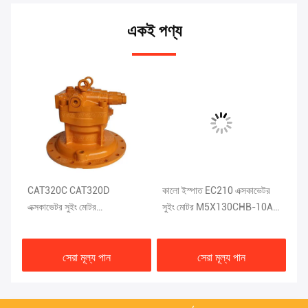
একই পণ্য
CAT320C CAT320D
কালো ইস্পাত EC210 এক্সকাভেটর
গ্
এক্সকাভেটর সুইং মোটর
সুইং মোটর M5X130CHB-10A-
এক
M5X130CHB-11A-03D
30C DEKA
সুই
সেরা মূল্য পান
সেরা মূল্য পান