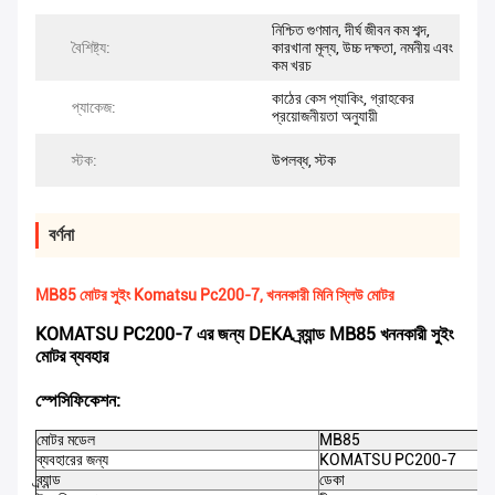
নিশ্চিত গুণমান, দীর্ঘ জীবন কম শব্দ,
বৈশিষ্ট্য:
কারখানা মূল্য, উচ্চ দক্ষতা, নমনীয় এবং
কম খরচ
কাঠের কেস প্যাকিং, গ্রাহকের
প্যাকেজ:
প্রয়োজনীয়তা অনুযায়ী
স্টক:
উপলব্ধ, স্টক
বর্ণনা
MB85 মোটর সুইং Komatsu Pc200-7, খননকারী মিনি স্লিউ মোটর
KOMATSU PC200-7 এর জন্য DEKA ব্র্যান্ড MB85 খননকারী সুইং
মোটর ব্যবহার
স্পেসিফিকেশন:
মোটর মডেল
MB85
ব্যবহারের জন্য
KOMATSU PC200-7
ব্র্যান্ড
ডেকা