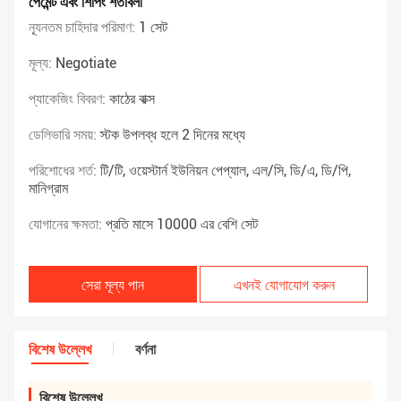
পেমেন্ট এবং শিপিং শর্তাবলী
ন্যূনতম চাহিদার পরিমাণ:
1 সেট
মূল্য:
Negotiate
প্যাকেজিং বিবরণ:
কাঠের বাক্স
ডেলিভারি সময়:
স্টক উপলব্ধ হলে 2 দিনের মধ্যে
পরিশোধের শর্ত:
টি/টি, ওয়েস্টার্ন ইউনিয়ন পেপ্যাল, এল/সি, ডি/এ, ডি/পি,
মানিগ্রাম
যোগানের ক্ষমতা:
প্রতি মাসে 10000 এর বেশি সেট
সেরা মূল্য পান
এখনই যোগাযোগ করুন
বিশেষ উল্লেখ
বর্ণনা
বিশেষ উল্লেখ