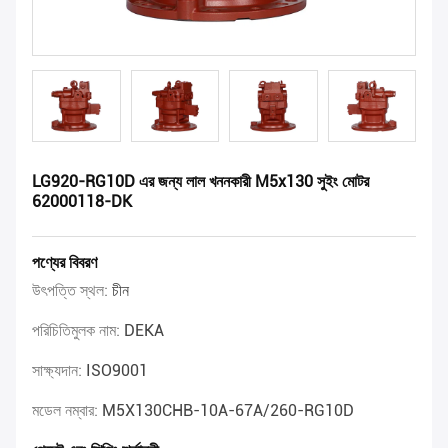
LG920-RG10D এর জন্য লাল খননকারী M5x130 সুইং মোটর
62000118-DK
পণ্যের বিবরণ
উৎপত্তি স্থল:
চীন
পরিচিতিমুলক নাম:
DEKA
সাক্ষ্যদান:
ISO9001
মডেল নম্বার:
M5X130CHB-10A-67A/260-RG10D