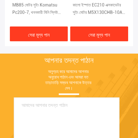
MB85 মোটর সুইং Komatsu
কালো ইস্পাত EC210 এক্সকাভেটর
গ্
Pc200-7, খননকারী মিনি স্লিউ
সুইং মোটর M5X130CHB-10A-
এক
মোটর
30C DEKA
সুই
সেরা মূল্য পান
সেরা মূল্য পান
আপনার তদন্ত পাঠান
অনুগ্রহ করে আমাদের আপনার 
অনুরোধ পাঠান এবং আমরা যত 
তাড়াতাড়ি সম্ভব আপনাকে উত্তর 
দেব।