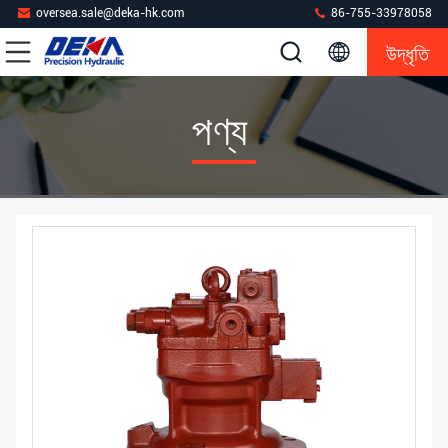
oversea.sale@deka-hk.com
86-755-33978058
উদ্ধৃতি
পণ্য