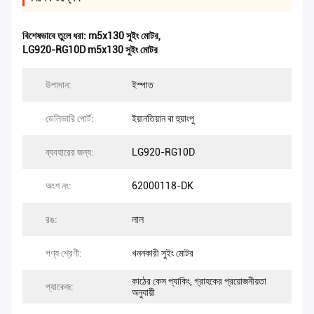
বিশেষভাবে তুলে ধরা:
m5x130 সুইং মোটর
,
LG920-RG10D m5x130 সুইং মোটর
উপাদান:
ইস্পাত
ডেলিভারি পোর্ট:
ইয়ানতিয়ান বা হুয়াংপু
ব্যবহারের জন্য:
LG920-RG10D
অংশ নং:
62000118-DK
রঙ:
লাল
পণ্য শ্রেণী:
খননকারী সুইং মোটর
কাঠের কেস প্যাকিং, গ্রাহকের প্রয়োজনীয়তা
প্যাকেজ:
অনুযায়ী