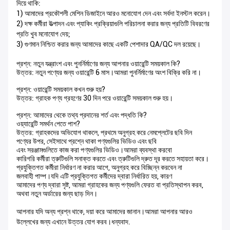
দিয়ে থাকি:
1) আমাদের প্রকৌশলী মেশিন ডিজাইনে আরও মনোযোগ দেন এবং সর্বদা ইনস্টল করেন।
2) দক্ষ কর্মীরা উত্পাদন এবং প্যাকিং প্রক্রিয়াগুলি পরিচালনা করার জন্য প্রতিটি বিবরণের
প্রতি খুব মনোযোগ দেয়;
3) গুণমান নিশ্চিত করার জন্য আমাদের কাছে একটি পেশাদার QA/QC দল রয়েছে।
প্রশ্ন: নতুন যন্ত্রাংশ এবং পুনর্নির্মাণের জন্য আপনার ওয়ারেন্টি সময়কাল কি?
উত্তর: নতুন পণ্যের জন্য ওয়ারেন্টি 6 মাস।আমরা পুনর্নির্মাণের অংশ বিক্রি করি না।
প্রশ্ন: ওয়ারেন্টি সময়কাল কখন শুরু হয়?
উত্তর: গ্রাহক পণ্য গ্রহণের 30 দিন পরে ওয়ারেন্টি সময়কাল শুরু হয়।
প্রশ্ন: আমাদের থেকে তথ্য প্রদানের শর্ত এবং পদ্ধতি কি?
ওয়্যারেন্টি সমর্থন পেতে পাশ?
উত্তর: গ্রাহকদের অভিযোগ থাকলে, প্রথমে অনুগ্রহ করে নেমপ্লেটের ছবি দিন
পণ্যের উপর, সেইসাথে প্রশ্নে থাকা পণ্যগুলির ভিডিও এবং ছবি
এবং সরঞ্জামগুলিতে কাজ করা পণ্যগুলির ভিডিও।আমরা ব্যবস্থা করবো
কারিগরি কর্মীরা ত্রুটিগুলি সনাক্ত করতে এবং ত্রুটিগুলি দ্রুত দূর করতে সহায়তা করে।
প্রযুক্তিগত কর্মীরা নির্ধারণ না করার আগে, অনুগ্রহ করে বিচ্ছিন্ন করবেন না
জলবাহী পাম্প।যদি এটি প্রযুক্তিগত কর্মীদের দ্বারা নির্ধারিত হয়, কারণ
আমাদের পণ্য দ্বারা সৃষ্ট, আমরা গ্রাহকের জন্য পণ্যগুলি ফেরত বা প্রতিস্থাপন করব,
অথবা নতুন অর্ডারের জন্য ছাড় দিন।
আপনার যদি অন্য প্রশ্ন থাকে, দয়া করে আমাদের জানান।আমরা আপনার আরও
উল্লেখের জন্য এখানে উত্তর যোগ করব।ধন্যবাদ.