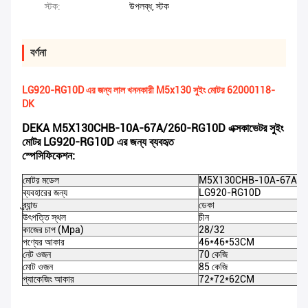
স্টক:
উপলব্ধ, স্টক
বর্ণনা
LG920-RG10D এর জন্য লাল খননকারী M5x130 সুইং মোটর 62000118-
DK
DEKA M5X130CHB-10A-67A/260-RG10D এক্সকাভেটর সুইং
মোটর LG920-RG10D এর জন্য ব্যবহৃত
স্পেসিফিকেশন:
মোটর মডেল
M5X130CHB-10A-67A/2
ব্যবহারের জন্য
LG920-RG10D
ব্র্যান্ড
ডেকা
উৎপত্তি স্থল
চীন
কাজের চাপ (Mpa)
28/32
পণ্যের আকার
46*46*53CM
নেট ওজন
70 কেজি
মোট ওজন
85 কেজি
প্যাকেজিং আকার
72*72*62CM