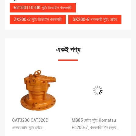
62100110-DK সুইং ডিভাইস খননকারী
ZX200-3 সুইং ডিভাইস খননকারী
SK200-8 খননকারী সুইং মোটর
একই পণ্য
CAT320C CAT320D
MB85 মোটর সুইং Komatsu
কা
এক্সকাভেটর সুইং মোটর
Pc200-7, খননকারী মিনি স্লিউ
সু
M5X130CHB-11A-03D
মোটর
30