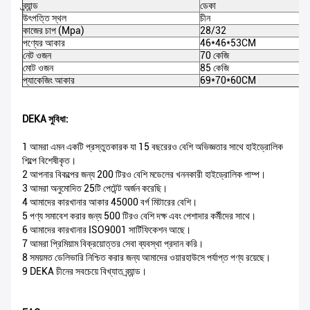
ব্র্যান্ড
ডেকা
উৎপত্তি স্থল
চীন
কাজের চাপ (Mpa)
28/32
পণ্যের আকার
46*46*53CM
নেট ওজন
70 কেজি
মোট ওজন
85 কেজি
প্যাকেজিং আকার
69*70*60CM
DEKA সুবিধা:
1 আমরা এমন একটি প্রস্তুতকারক যা 15 বছরেরও বেশি অভিজ্ঞতার সাথে হাইড্রোলিক
শিল্পে বিশেষীকৃত।
2 আপনার বিকল্পের জন্য 200 টিরও বেশি মডেলের খননকারী হাইড্রোলিক পাম্প।
3 আমরা অনুমোদিত 25টি পেটেন্ট অর্জন করেছি।
4 আমাদের কারখানার আকার 45000 বর্গ মিটারের বেশি।
5 পণ্য সমাবেশ করার জন্য 500 টিরও বেশি দক্ষ এবং পেশাদার কর্মীদের সাথে।
6 আমাদের কারখানার ISO9001 সার্টিফিকেশন আছে।
7 আমরা প্রিমিয়াম বিক্রয়োত্তর সেবা ব্যবস্থা প্রদান করি।
8 সময়মত ডেলিভারি নিশ্চিত করার জন্য আমাদের ওয়ারহাউসে পর্যাপ্ত পণ্য রয়েছে।
9 DEKA চীনের সবচেয়ে বিখ্যাত ব্র্যান্ড।