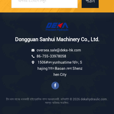
পাঠান
Dongguan Sanhui Machinery Co., Ltd.
oversea.sale@deka-hk.com
86-755-33978058
1506#রুম yunhuatime বিল্ডিং, S
hajing টাউন Baoan জেলা Shenz
hen City
চীন ভাল মানের খননকারী হাইড্রোলিক পাম্প সরবরাহকারী. কপিরাইট © 2026 dekahydraulic.com .
সমস্ত অধিকার সংরক্ষিত.