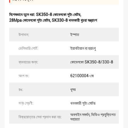
বিশেষভাবে তুলে ধরা:
SK350-8 কোবেলকো সুইং মোটর
,
28Mpa কোবেলকো সুইং মোটর
,
SK330-8 খননকারী খুচরা যন্ত্রাংশ
উপাদান:
ইস্পাত
ডেলিভারি পোর্ট:
ইয়ানতিয়ান বা হুয়াংপু
ব্যবহারের জন্য:
কোবেলকো SK350-8/330-8
অংশ নং:
62100004-জে
রঙ:
ধূসর
পণ্য শ্রেণী:
খননকারী সুইং মোটর
অনলাইন সমর্থন, ভিডিও প্রযুক্তিগত
বিক্রয়োত্তর সেবা প্রদান করা হয়:
সহায়তা