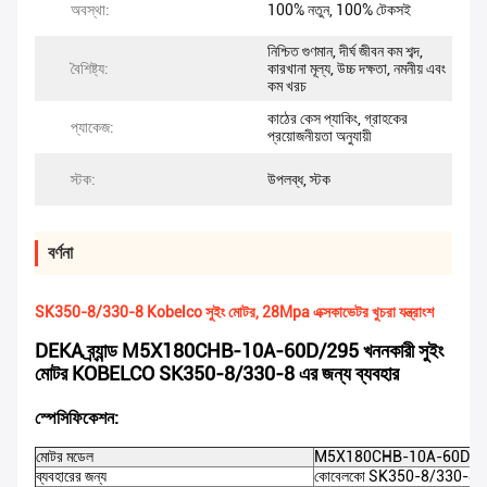
অবস্থা:
100% নতুন, 100% টেকসই
নিশ্চিত গুণমান, দীর্ঘ জীবন কম শব্দ,
বৈশিষ্ট্য:
কারখানা মূল্য, উচ্চ দক্ষতা, নমনীয় এবং
কম খরচ
কাঠের কেস প্যাকিং, গ্রাহকের
প্যাকেজ:
প্রয়োজনীয়তা অনুযায়ী
স্টক:
উপলব্ধ, স্টক
বর্ণনা
SK350-8/330-8 Kobelco সুইং মোটর, 28Mpa এক্সকাভেটর খুচরা যন্ত্রাংশ
DEKA ব্র্যান্ড M5X180CHB-10A-60D/295 খননকারী সুইং
মোটর KOBELCO SK350-8/330-8 এর জন্য ব্যবহার
স্পেসিফিকেশন:
মোটর মডেল
M5X180CHB-10A-60D/2
ব্যবহারের জন্য
কোবেলকো SK350-8/330-8