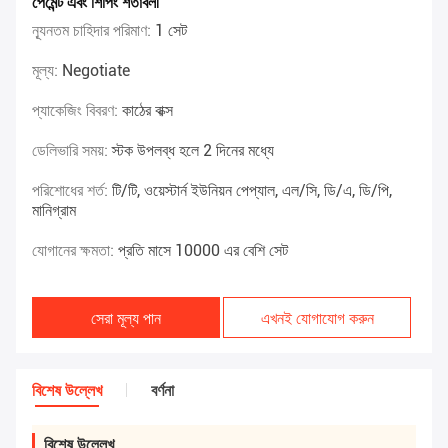
পেমেন্ট এবং শিপিং শর্তাবলী
ন্যূনতম চাহিদার পরিমাণ:
1 সেট
মূল্য:
Negotiate
প্যাকেজিং বিবরণ:
কাঠের বাক্স
ডেলিভারি সময়:
স্টক উপলব্ধ হলে 2 দিনের মধ্যে
পরিশোধের শর্ত:
টি/টি, ওয়েস্টার্ন ইউনিয়ন পেপ্যাল, এল/সি, ডি/এ, ডি/পি,
মানিগ্রাম
যোগানের ক্ষমতা:
প্রতি মাসে 10000 এর বেশি সেট
সেরা মূল্য পান
এখনই যোগাযোগ করুন
বিশেষ উল্লেখ
বর্ণনা
বিশেষ উল্লেখ