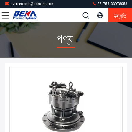
oversea.sale@deka-hk.com
86-755-33978058
উদ্ধৃতি
পণ্য