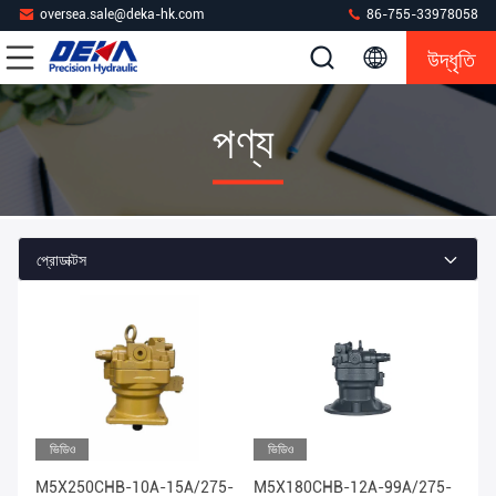
oversea.sale@deka-hk.com
86-755-33978058
উদ্ধৃতি
পণ্য
প্রোডাক্টস
ভিডিও
ভিডিও
M5X250CHB-10A-15A/275-
M5X180CHB-12A-99A/275-