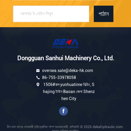
পাঠান
Dongguan Sanhui Machinery Co., Ltd.
oversea.sale@deka-hk.com
86-755-33978058
1506#রুম yunhuatime বিল্ডিং, S
hajing টাউন Baoan জেলা Shenz
hen City
চীন ভাল মানের খননকারী হাইড্রোলিক পাম্প সরবরাহকারী. কপিরাইট © 2026 dekahydraulic.com .