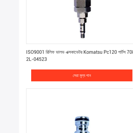
সেরা মূল্য পান
ISO9001 রিলিফ ভালভ এক্সকাভেটর Komatsu Pc120 পার্টস 70
2L-04523
সেরা মূল্য পান