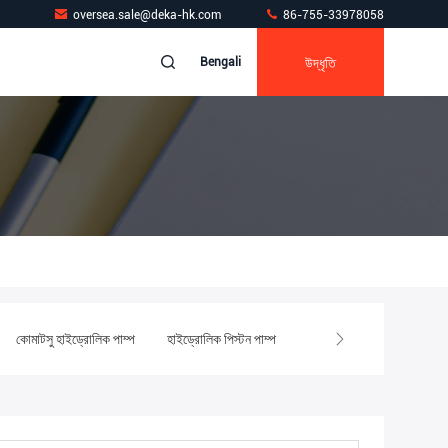
oversea.sale@deka-hk.com
86-755-33978058
উদ্ধৃতি
Bengali
কোমাটসু হাইড্রোলিক পাম্প
হাইড্রোলিক পিস্টন পাম্প
খননকারী হাইড্রোলিক পাম্প যন্ত্