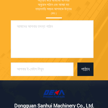
অনুগ্রহ করে আমাদের আপনার 
অনুরোধ পাঠান এবং আমরা যত 
তাড়াতাড়ি সম্ভব আপনাকে উত্তর 
দেব।
পাঠান
Dongguan Sanhui Machinery Co., Ltd.