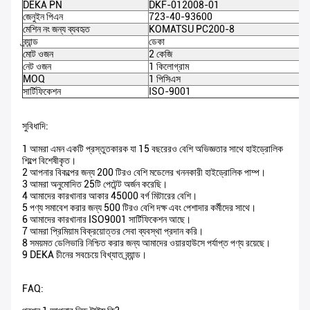
DEKA PN
DKF-012008-01
জেনুইন পিএন
723-40-93600
মেশিন নং জন্য ব্যবহৃত
KOMATSU PC200-8
ব্র্যান্ড
ডেকা
মোট ওজন
2 কেজি
নেট ওজন
1 কিলোগ্রাম
MOQ
1 পিসিএস
সার্টিফিকেশন
ISO-9001
সুবিধাদি:
1 আমরা এমন একটি প্রস্তুতকারক যা 15 বছরেরও বেশি অভিজ্ঞতার সাথে হাইড্রোলিক
শিল্পে বিশেষীকৃত।
2 আপনার বিকল্পের জন্য 200 টিরও বেশি মডেলের খননকারী হাইড্রোলিক পাম্প।
3 আমরা অনুমোদিত 25টি পেটেন্ট অর্জন করেছি।
4 আমাদের কারখানার আকার 45000 বর্গ মিটারের বেশি।
5 পণ্য সমাবেশ করার জন্য 500 টিরও বেশি দক্ষ এবং পেশাদার কর্মীদের সাথে।
6 আমাদের কারখানার ISO9001 সার্টিফিকেশন আছে।
7 আমরা প্রিমিয়াম বিক্রয়োত্তর সেবা ব্যবস্থা প্রদান করি।
8 সময়মত ডেলিভারি নিশ্চিত করার জন্য আমাদের ওয়ারহাউসে পর্যাপ্ত পণ্য রয়েছে।
9 DEKA চীনের সবচেয়ে বিখ্যাত ব্র্যান্ড।
FAQ: