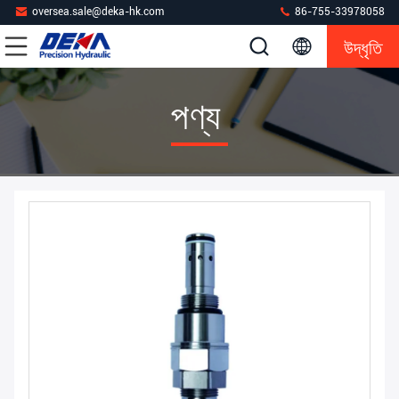
oversea.sale@deka-hk.com
86-755-33978058
উদ্ধৃতি
পণ্য