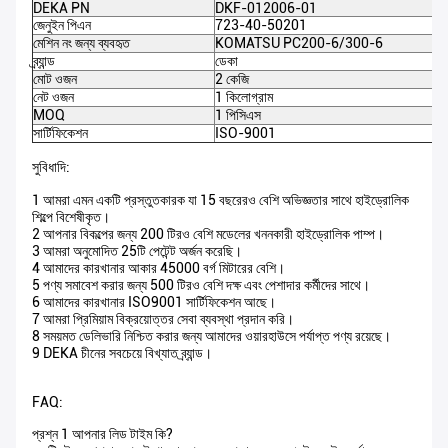
DEKA PN
DKF-012006-01
জেনুইন পিএন
723-40-50201
মেশিন নং জন্য ব্যবহৃত
KOMATSU PC200-6/300-6
ব্র্যান্ড
ডেকা
মোট ওজন
2 কেজি
নেট ওজন
1 কিলোগ্রাম
MOQ
1 পিসিএস
সার্টিফিকেশন
ISO-9001
সুবিধাদি:
1 আমরা এমন একটি প্রস্তুতকারক যা 15 বছরেরও বেশি অভিজ্ঞতার সাথে হাইড্রোলিক
শিল্পে বিশেষীকৃত।
2 আপনার বিকল্পের জন্য 200 টিরও বেশি মডেলের খননকারী হাইড্রোলিক পাম্প।
3 আমরা অনুমোদিত 25টি পেটেন্ট অর্জন করেছি।
4 আমাদের কারখানার আকার 45000 বর্গ মিটারের বেশি।
5 পণ্য সমাবেশ করার জন্য 500 টিরও বেশি দক্ষ এবং পেশাদার কর্মীদের সাথে।
6 আমাদের কারখানার ISO9001 সার্টিফিকেশন আছে।
7 আমরা প্রিমিয়াম বিক্রয়োত্তর সেবা ব্যবস্থা প্রদান করি।
8 সময়মত ডেলিভারি নিশ্চিত করার জন্য আমাদের ওয়ারহাউসে পর্যাপ্ত পণ্য রয়েছে।
9 DEKA চীনের সবচেয়ে বিখ্যাত ব্র্যান্ড।
FAQ:
প্রশ্ন 1 আপনার লিড টাইম কি?