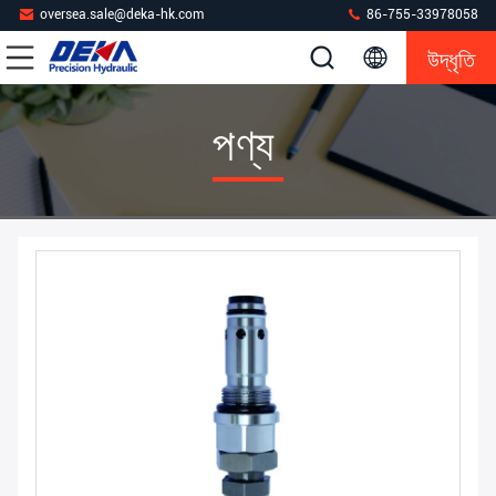
oversea.sale@deka-hk.com
86-755-33978058
উদ্ধৃতি
পণ্য