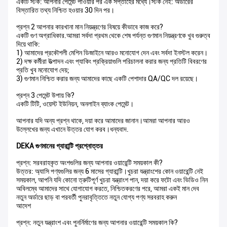
একটি স্টক: আপনার পেমেন্ট পাওয়ার পর এক সপ্তাহের মধ্যে।স্টক নেই: অর্ডারের
বিস্তারিত তথ্য নিশ্চিত হওয়ার 30 দিন পর।
প্রশ্ন 2 আপনার কারখানা মান নিয়ন্ত্রণের বিষয়ে কীভাবে কাজ করে?
একটি গুণ অগ্রাধিকার.আমরা সর্বদা প্রথম থেকে শেষ পর্যন্ত গুণমান নিয়ন্ত্রণকে খুব গুরুত্ব
দিয়ে থাকি:
1) আমাদের প্রকৌশলী মেশিন ডিজাইনে আরও মনোযোগ দেন এবং সর্বদা ইনস্টল করেন।
2) দক্ষ কর্মীরা উত্পাদন এবং প্যাকিং প্রক্রিয়াগুলি পরিচালনা করার জন্য প্রতিটি বিবরণের
প্রতি খুব মনোযোগ দেয়;
3) গুণমান নিশ্চিত করার জন্য আমাদের কাছে একটি পেশাদার QA/QC দল রয়েছে।
প্রশ্ন 3 পেমেন্ট উপায় কি?
একটি টিটি, ওয়েস্ট ইউনিয়ন, অনলাইন ব্যাংক পেমেন্ট।
আপনার যদি অন্য প্রশ্ন থাকে, দয়া করে আমাদের জানান।আমরা আপনার আরও
উল্লেখের জন্য এখানে উত্তর যোগ করব।ধন্যবাদ.
DEKA গুণমানের গ্যারান্টি প্রশ্নোত্তর
প্রশ্ন: সরবরাহকৃত অংশগুলির জন্য আপনার ওয়ারেন্টি সময়কাল কী?
উত্তর: অ্যাসি পণ্যগুলির জন্য 6 মাসের গ্যারান্টি।খুচরা যন্ত্রাংশের কোন ওয়ারেন্টি নেই
সময়কাল, আপনি যদি কোনো ত্রুটিপূর্ণ খুচরা যন্ত্রাংশ পান, দয়া করে ফটো এবং ভিডিও নিন
অবিলম্বে আমাদের সাথে যোগাযোগ করতে, নিশ্চিতকরণের পরে, আমরা একই মান দেব
নতুন অর্ডারে ছাড় বা পরবর্তী পুনরাবৃত্তিতে নতুন যোগ্য পণ্য সরবরাহ করুন
আদেশ
প্রশ্ন: নতুন যন্ত্রাংশ এবং পুনর্নির্মাণের জন্য আপনার ওয়ারেন্টি সময়কাল কি?