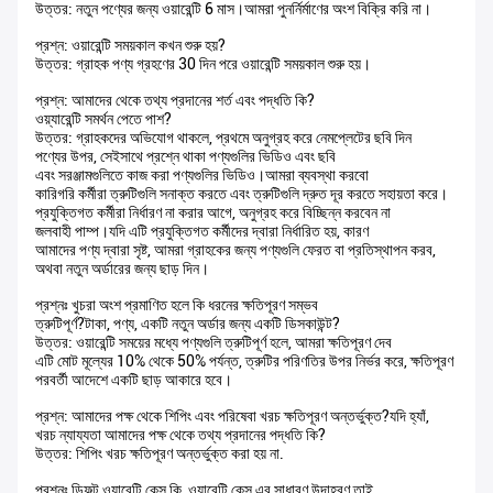
উত্তর: নতুন পণ্যের জন্য ওয়ারেন্টি 6 মাস।আমরা পুনর্নির্মাণের অংশ বিক্রি করি না।
প্রশ্ন: ওয়ারেন্টি সময়কাল কখন শুরু হয়?
উত্তর: গ্রাহক পণ্য গ্রহণের 30 দিন পরে ওয়ারেন্টি সময়কাল শুরু হয়।
প্রশ্ন: আমাদের থেকে তথ্য প্রদানের শর্ত এবং পদ্ধতি কি?
ওয়্যারেন্টি সমর্থন পেতে পাশ?
উত্তর: গ্রাহকদের অভিযোগ থাকলে, প্রথমে অনুগ্রহ করে নেমপ্লেটের ছবি দিন
পণ্যের উপর, সেইসাথে প্রশ্নে থাকা পণ্যগুলির ভিডিও এবং ছবি
এবং সরঞ্জামগুলিতে কাজ করা পণ্যগুলির ভিডিও।আমরা ব্যবস্থা করবো
কারিগরি কর্মীরা ত্রুটিগুলি সনাক্ত করতে এবং ত্রুটিগুলি দ্রুত দূর করতে সহায়তা করে।
প্রযুক্তিগত কর্মীরা নির্ধারণ না করার আগে, অনুগ্রহ করে বিচ্ছিন্ন করবেন না
জলবাহী পাম্প।যদি এটি প্রযুক্তিগত কর্মীদের দ্বারা নির্ধারিত হয়, কারণ
আমাদের পণ্য দ্বারা সৃষ্ট, আমরা গ্রাহকের জন্য পণ্যগুলি ফেরত বা প্রতিস্থাপন করব,
অথবা নতুন অর্ডারের জন্য ছাড় দিন।
প্রশ্নঃ খুচরা অংশ প্রমাণিত হলে কি ধরনের ক্ষতিপূরণ সম্ভব
ত্রুটিপূর্ণ?টাকা, পণ্য, একটি নতুন অর্ডার জন্য একটি ডিসকাউন্ট?
উত্তর: ওয়ারেন্টি সময়ের মধ্যে পণ্যগুলি ত্রুটিপূর্ণ হলে, আমরা ক্ষতিপূরণ দেব
এটি মোট মূল্যের 10% থেকে 50% পর্যন্ত, ত্রুটির পরিণতির উপর নির্ভর করে, ক্ষতিপূরণ
পরবর্তী আদেশে একটি ছাড় আকারে হবে।
প্রশ্ন: আমাদের পক্ষ থেকে শিপিং এবং পরিষেবা খরচ ক্ষতিপূরণ অন্তর্ভুক্ত?যদি হ্যাঁ,
খরচ ন্যায্যতা আমাদের পক্ষ থেকে তথ্য প্রদানের পদ্ধতি কি?
উত্তর: শিপিং খরচ ক্ষতিপূরণ অন্তর্ভুক্ত করা হয় না.
প্রশ্নঃ ডিফল্ট ওয়ারেন্টি কেস কি, ওয়ারেন্টি কেস এর সাধারণ উদাহরণ তাই