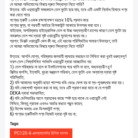
যে আমরা অভিযোগের বিষয়ে দ্রুত সিদ্ধান্ত নিতে পারি?
উত্তর: যদি ওয়্যারেন্টি সময়কালে তেল ফুটো হয়ে যায়, তবে এটি একটি নির্বোধ হিসাবে গণ্য
করা যেতে পারে
পণ্যের ত্রুটি।একক রক্ষণাবেক্ষণ খরচের 10% প্রদান করে
পণ্যের মূল্য, যা পরবর্তী অর্ডারে ডিসকাউন্ট আকারে উপলব্ধ করা হবে।
যাইহোক, অপরিষ্কার হাইড্রোলিক তেল বা উচ্চ অভ্যন্তরীণ চাপের কারণে তেল ফুটো হয়
অবরুদ্ধ তেল পথ দ্বারা সৃষ্ট ওয়ারেন্টির সুযোগের মধ্যে নয়।
প্রশ্ন: ডিফল্ট ওয়ারেন্টি কেস কী নয়, এই ধরনের পরিস্থিতির সাধারণ উদাহরণ, তাই
যে আমরা অভিযোগের বিষয়ে দ্রুত সিদ্ধান্ত নিতে পারি?
উত্তর: আপনি যোগ্য, পরিষ্কার জলবাহী ব্যবহার করছেন তা নিশ্চিত করা খুবই গুরুত্বপূর্ণ
তরল তেল।নিম্নলিখিত শর্তগুলি ওয়ারেন্টি দ্বারা আচ্ছাদিত নয়:
1) তেল পরিষ্কার না হলে বা ইনস্টলেশনের পরে খালি না হলে, অভ্যন্তরীণ চূর্ণ
ফিল্টার ক্লগিং, ইত্যাদি, খুচরা যন্ত্রাংশ পরিধান, তেল ফুটো এবং অন্যান্য দ্বারা সৃষ্ট
পরিস্থিতি;
2) যদি আমাদের অনুমতি ছাড়া পাম্পের বডি ভেঙে ফেলা হয় বা স্ব-পুনরুদ্ধার করা হয়।
3) যদি নেমপ্লেট প্রদান করা না যায়, তবে এটি প্রমাণ করা যাবে না যে পণ্যটি
DEKA দ্বারা সরবরাহিত;
4) যদি ডেলিভারির আগে গ্রাহকের কাছে স্পষ্ট হয়ে থাকে যে ওয়ারেন্টি নেই
নিশ্চিত, কিন্তু গ্রাহক এখনও অর্ডার করতে পছন্দ করেন;
5) বিশেষ অফার এবং ডিসকাউন্ট পণ্য;
6) পণ্যের ত্রুটিগুলি পণ্য নিজেই দ্বারা সৃষ্ট হয় না;
Tags:
PC120-6 এক্সক্যাভেটর রিলিফ ভালভ