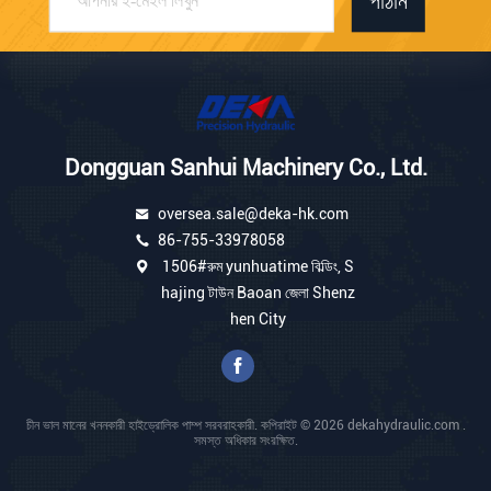
পাঠান
Dongguan Sanhui Machinery Co., Ltd.
oversea.sale@deka-hk.com
86-755-33978058
1506#রুম yunhuatime বিল্ডিং, S
hajing টাউন Baoan জেলা Shenz
hen City
চীন ভাল মানের খননকারী হাইড্রোলিক পাম্প সরবরাহকারী. কপিরাইট © 2026 dekahydraulic.com .
সমস্ত অধিকার সংরক্ষিত.