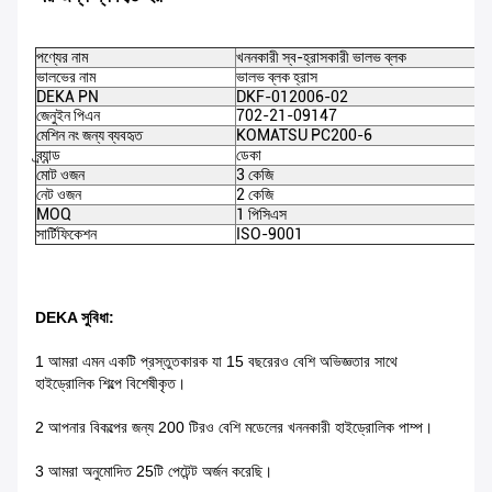
পণ্যের নাম
খননকারী স্ব-হ্রাসকারী ভালভ ব্লক
ভালভের নাম
ভালভ ব্লক হ্রাস
DEKA PN
DKF-012006-02
জেনুইন পিএন
702-21-09147
মেশিন নং জন্য ব্যবহৃত
KOMATSU PC200-6
ব্র্যান্ড
ডেকা
মোট ওজন
3 কেজি
নেট ওজন
2 কেজি
MOQ
1 পিসিএস
সার্টিফিকেশন
ISO-9001
DEKA সুবিধা:
1 আমরা এমন একটি প্রস্তুতকারক যা 15 বছরেরও বেশি অভিজ্ঞতার সাথে
হাইড্রোলিক শিল্পে বিশেষীকৃত।
2 আপনার বিকল্পের জন্য 200 টিরও বেশি মডেলের খননকারী হাইড্রোলিক পাম্প।
3 আমরা অনুমোদিত 25টি পেটেন্ট অর্জন করেছি।