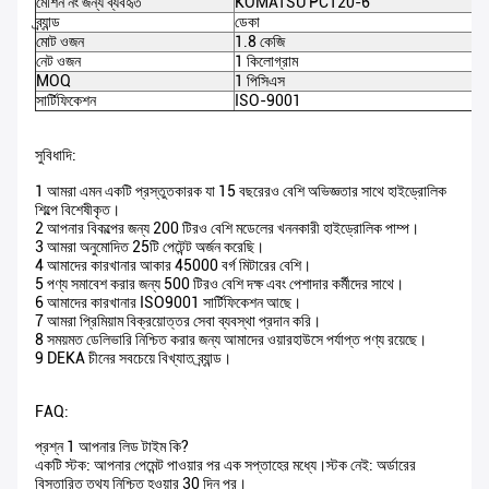
মেশিন নং জন্য ব্যবহৃত
KOMATSU PC120-6
ব্র্যান্ড
ডেকা
মোট ওজন
1.8 কেজি
নেট ওজন
1 কিলোগ্রাম
MOQ
1 পিসিএস
সার্টিফিকেশন
ISO-9001
সুবিধাদি:
1 আমরা এমন একটি প্রস্তুতকারক যা 15 বছরেরও বেশি অভিজ্ঞতার সাথে হাইড্রোলিক
শিল্পে বিশেষীকৃত।
2 আপনার বিকল্পের জন্য 200 টিরও বেশি মডেলের খননকারী হাইড্রোলিক পাম্প।
3 আমরা অনুমোদিত 25টি পেটেন্ট অর্জন করেছি।
4 আমাদের কারখানার আকার 45000 বর্গ মিটারের বেশি।
5 পণ্য সমাবেশ করার জন্য 500 টিরও বেশি দক্ষ এবং পেশাদার কর্মীদের সাথে।
6 আমাদের কারখানার ISO9001 সার্টিফিকেশন আছে।
7 আমরা প্রিমিয়াম বিক্রয়োত্তর সেবা ব্যবস্থা প্রদান করি।
8 সময়মত ডেলিভারি নিশ্চিত করার জন্য আমাদের ওয়ারহাউসে পর্যাপ্ত পণ্য রয়েছে।
9 DEKA চীনের সবচেয়ে বিখ্যাত ব্র্যান্ড।
FAQ:
প্রশ্ন 1 আপনার লিড টাইম কি?
একটি স্টক: আপনার পেমেন্ট পাওয়ার পর এক সপ্তাহের মধ্যে।স্টক নেই: অর্ডারের
বিস্তারিত তথ্য নিশ্চিত হওয়ার 30 দিন পর।