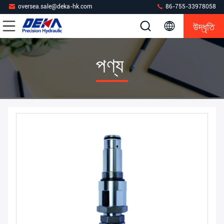
oversea.sale@deka-hk.com
86-755-33978058
উদ্ধৃতি
পণ্য