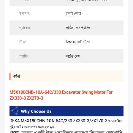
উপাদান:
ঢালাই লোহা
প্যাকেজ:
কাঠের কেস প্যাকিং
স্টক:
উপলব্ধ, হ্যাঁ, স্টকে
প্যাকিং:
কাঠের কেস
বর্ণনা
M5X180CHB-10A-64C/330 Excavator Swing Motor For
ZX330-3 ZX270-3
DEKA M5X180CHB-10A-64C/330 ZX330-3/ZX270-3 খননকারীর
সুইং মোটর সমাবেশের জন্য ব্যবহৃত
পেশা
: আমরা একটি উচ্চ প্রযুক্তির গবেষণা বিশেষজ্ঞ কোম্পানি,