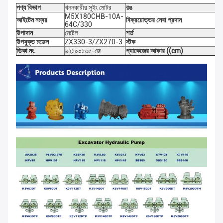
পণ্য বিভাগ
খননকারীর সুইং মোটর
রঙ
M5X180CHB-10A-
আইটেম নম্বর
বিক্রয়োত্তর সেবা প্রদান
64C/330
উপাদান
মেটেল
শর্ত
উপযুক্ত মডেল
ZX330-3/ZX270-3
স্টক
ডিকা নং.
৬২১০০১৩৫-জে
প্যাকেজের আকার ((cm)