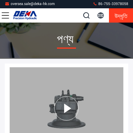
oversea.sale@deka-hk.com
86-755-33978058
উদ্ধৃতি
পণ্য