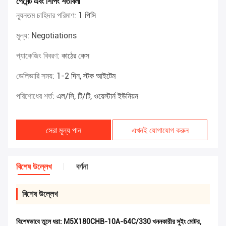
পেমেন্ট এবং শিপিং শর্তাবলী
ন্যূনতম চাহিদার পরিমাণ:
1 পিসি
মূল্য:
Negotiations
প্যাকেজিং বিবরণ:
কাঠের কেস
ডেলিভারি সময়:
1-2 দিন, স্টক আইটেম
পরিশোধের শর্ত:
এল/সি, টি/টি, ওয়েস্টার্ন ইউনিয়ন
সেরা মূল্য পান
এখনই যোগাযোগ করুন
বিশেষ উল্লেখ
বর্ণনা
বিশেষ উল্লেখ
বিশেষভাবে তুলে ধরা:
M5X180CHB-10A-64C/330 খননকারীর সুইং মোটর
,