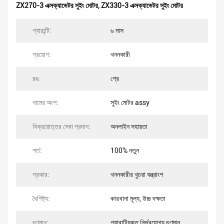
ZX270-3 এক্সক্যাভেটর সুইং মোটর
,
ZX330-3 এক্সক্যাভেটর সুইং মোটর
গ্যারান্টি:
৬ মাস
প্রয়োগ:
খননকারী
রঙ:
গ্রে
নামের অংশ:
সুইং মোটর assy
বিক্রয়োত্তর সেবা প্রদান:
অনলাইন সহায়তা
শর্ত:
100% নতুন
প্রকার:
খননকারীর খুচরা যন্ত্রাংশ
বৈশিষ্ট্য:
কারখানা মূল্য, উচ্চ দক্ষতা
গুণমান:
গ্যারান্টিযুক্ত,নির্ভরযোগ্য গুণমান