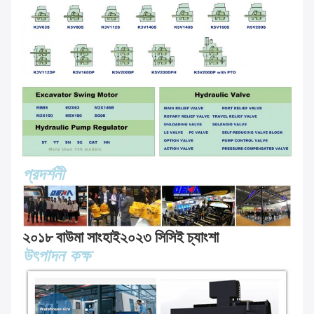
প্রদর্শনী
২০১৮ বাউমা সাংহাই
২০২৩ সিসিই চ্যাংশা
উৎপাদন কক্ষ