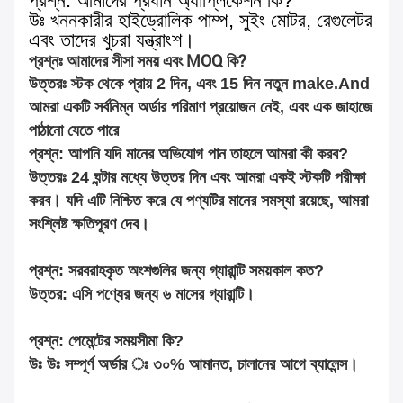
প্রশ্ন: আমাদের প্রধান অ্যাপ্লিকেশন কি?
উঃ খননকারীর হাইড্রোলিক পাম্প, সুইং মোটর, রেগুলেটর
এবং তাদের খুচরা যন্ত্রাংশ।
প্রশ্নঃ আমাদের সীসা সময় এবং MOQ কি?
উত্তরঃ স্টক থেকে প্রায় 2 দিন, এবং 15 দিন নতুন make.And
আমরা একটি সর্বনিম্ন অর্ডার পরিমাণ প্রয়োজন নেই, এবং এক জাহাজে
পাঠানো যেতে পারে
প্রশ্ন: আপনি যদি মানের অভিযোগ পান তাহলে আমরা কী করব?
উত্তরঃ 24 ঘন্টার মধ্যে উত্তর দিন এবং আমরা একই স্টকটি পরীক্ষা
করব। যদি এটি নিশ্চিত করে যে পণ্যটির মানের সমস্যা রয়েছে, আমরা
সংশ্লিষ্ট ক্ষতিপূরণ দেব।
প্রশ্ন: সরবরাহকৃত অংশগুলির জন্য গ্যারান্টি সময়কাল কত?
উত্তর: এসি পণ্যের জন্য ৬ মাসের গ্যারান্টি।
প্রশ্ন: পেমেন্টের সময়সীমা কি?
উঃ উঃ সম্পূর্ণ অর্ডার ঃ ৩০% আমানত, চালানের আগে ব্যালেন্স।