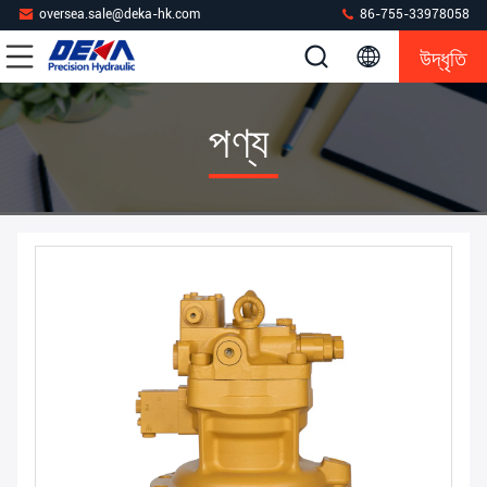
oversea.sale@deka-hk.com
86-755-33978058
উদ্ধৃতি
পণ্য