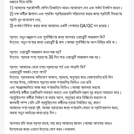
গুরুত্ব দিয়ে থাকি:
1) আমাদের প্রকৌশলী মেশিন ডিজাইনে আরও মনোযোগ দেন এবং সর্বদা ইনস্টল করেন।
2) দক্ষ কর্মীরা উত্পাদন এবং প্যাকিং প্রক্রিয়াগুলি পরিচালনা করার জন্য প্রতিটি বিবরণের
প্রতি খুব মনোযোগ দেয়;
3) গুণমান নিশ্চিত করার জন্য আমাদের একটি পেশাদার QA/QC দল রয়েছে।
প্রশ্ন: নতুন যন্ত্রাংশ এবং পুনর্নির্মাণের জন্য আপনার ওয়ারেন্টি সময়কাল কি?
উত্তর: নতুন পণ্যের জন্য ওয়ারেন্টি 6 মাস।আমরা পুনর্নির্মাণের অংশ বিক্রি করি না।
প্রশ্ন: ওয়ারেন্টি সময়কাল কখন শুরু হয়?
উত্তর: গ্রাহক পণ্য গ্রহণের 30 দিন পরে ওয়ারেন্টি সময়কাল শুরু হয়।
প্রশ্ন: আমাদের থেকে তথ্য প্রদানের শর্ত এবং পদ্ধতি কি?
ওয়্যারেন্টি সমর্থন পেতে পাশ?
উত্তর: গ্রাহকদের অভিযোগ থাকলে, প্রথমে, অনুগ্রহ করে নেমপ্লেটের ছবি দিন
পণ্যের উপর, সেইসাথে প্রশ্নে থাকা পণ্যগুলির ভিডিও এবং ছবি
এবং সরঞ্জামগুলিতে কাজ করা পণ্যগুলির ভিডিও।আমরা ব্যবস্থা করবো
কারিগরি কর্মীরা ত্রুটিগুলি সনাক্ত করতে এবং ত্রুটিগুলি দ্রুত দূর করতে সহায়তা করে।
প্রযুক্তিগত কর্মীরা নির্ধারণ না করার আগে, অনুগ্রহ করে বিচ্ছিন্ন করবেন না
জলবাহী পাম্প।যদি এটি প্রযুক্তিগত কর্মীদের দ্বারা নির্ধারিত হয়, কারণ
আমাদের পণ্য দ্বারা সৃষ্ট, আমরা গ্রাহকের জন্য পণ্যগুলি ফেরত বা প্রতিস্থাপন করব,
অথবা নতুন অর্ডারের জন্য ছাড় দিন।
আপনার যদি অন্য প্রশ্ন থাকে, দয়া করে আমাদের জানান।আমরা আপনার আরও
উল্লেখের জন্য এখানে উত্তর যোগ করব।ধন্যবাদ.