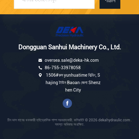
পাঠান
Dongguan Sanhui Machinery Co., Ltd.
oversea.sale@deka-hk.com
86-755-33978058
1506#রুম yunhuatime বিল্ডিং, S
hajing টাউন Baoan জেলা Shenz
hen City
চীন ভাল মানের খননকারী হাইড্রোলিক পাম্প সরবরাহকারী. কপিরাইট © 2026 dekahydraulic.com .
সমস্ত অধিকার সংরক্ষিত.