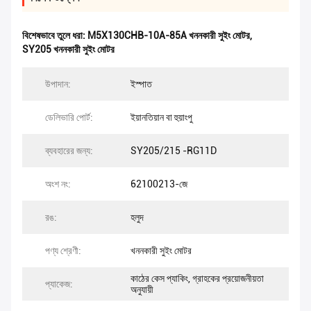
বিশেষভাবে তুলে ধরা:
M5X130CHB-10A-85A খননকারী সুইং মোটর
,
SY205 খননকারী সুইং মোটর
উপাদান:
ইস্পাত
ডেলিভারি পোর্ট:
ইয়ানতিয়ান বা হুয়াংপু
ব্যবহারের জন্য:
SY205/215 -RG11D
অংশ নং:
62100213-জে
রঙ:
হলুদ
পণ্য শ্রেণী:
খননকারী সুইং মোটর
কাঠের কেস প্যাকিং, গ্রাহকের প্রয়োজনীয়তা
প্যাকেজ:
অনুযায়ী