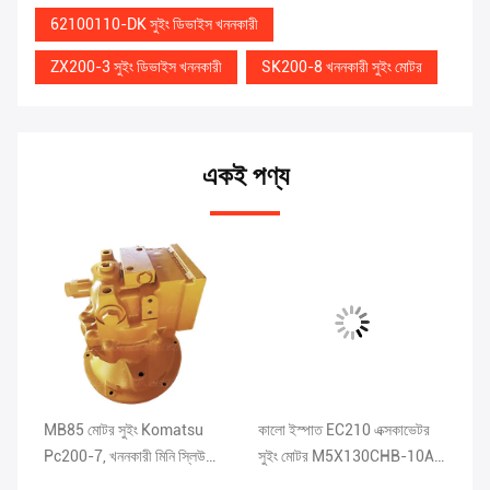
62100110-DK সুইং ডিভাইস খননকারী
ZX200-3 সুইং ডিভাইস খননকারী
SK200-8 খননকারী সুইং মোটর
একই পণ্য
MB85 মোটর সুইং Komatsu
কালো ইস্পাত EC210 এক্সকাভেটর
গ্
Pc200-7, খননকারী মিনি স্লিউ
সুইং মোটর M5X130CHB-10A-
এক
মোটর
30C DEKA
সুই