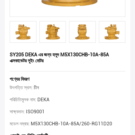
SY205 DEKA এর জন্য হলুদ M5X130CHB-10A-85A
এক্সকাভেটর সুইং মোটর
পণ্যের বিবরণ
উৎপত্তি স্থল:
চীন
পরিচিতিমুলক নাম:
DEKA
সাক্ষ্যদান:
ISO9001
মডেল নম্বার:
M5X130CHB-10A-85A/260-RG11D20