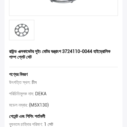
রাউন্ড এক্সকাভেটর সুইং মোটর যন্ত্রাংশ 3724110-0044 হাইড্রোলিক
পাম্প প্লেট সেট
পণ্যের বিবরণ
উৎপত্তি স্থল:
চীন
পরিচিতিমুলক নাম:
DEKA
মডেল নম্বার:
(M5X130)
পেমেন্ট এবং শিপিং শর্তাবলী
ন্যূনতম চাহিদার পরিমাণ:
1 সেট