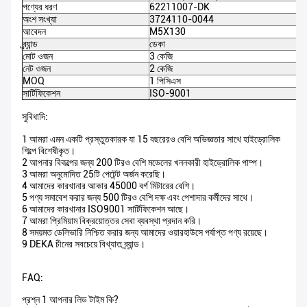
পণ্যের ধরণ
62211007-DK
অংশ সংখ্যা
3724110-0044
আবেদন
M5X130
ব্র্যান্ড
ডেকা
মোট ওজন
3 কেজি
নেট ওজন
2 কেজি
MOQ
1 পিসিএস
সার্টিফিকেশন
ISO-9001
সুবিধাদি:
1 আমরা এমন একটি প্রস্তুতকারক যা 15 বছরেরও বেশি অভিজ্ঞতার সাথে হাইড্রোলিক
শিল্পে বিশেষীকৃত।
2 আপনার বিকল্পের জন্য 200 টিরও বেশি মডেলের খননকারী হাইড্রোলিক পাম্প।
3 আমরা অনুমোদিত 25টি পেটেন্ট অর্জন করেছি।
4 আমাদের কারখানার আকার 45000 বর্গ মিটারের বেশি।
5 পণ্য সমাবেশ করার জন্য 500 টিরও বেশি দক্ষ এবং পেশাদার কর্মীদের সাথে।
6 আমাদের কারখানার ISO9001 সার্টিফিকেশন আছে।
7 আমরা প্রিমিয়াম বিক্রয়োত্তর সেবা ব্যবস্থা প্রদান করি।
8 সময়মত ডেলিভারি নিশ্চিত করার জন্য আমাদের ওয়ারহাউসে পর্যাপ্ত পণ্য রয়েছে।
9 DEKA চীনের সবচেয়ে বিখ্যাত ব্র্যান্ড।
FAQ:
প্রশ্ন 1 আপনার লিড টাইম কি?