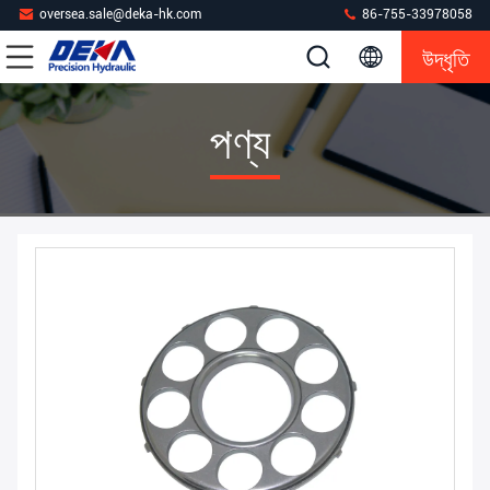
oversea.sale@deka-hk.com
86-755-33978058
উদ্ধৃতি
পণ্য