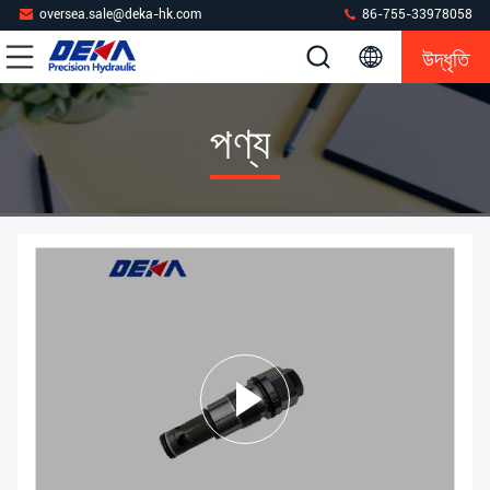
oversea.sale@deka-hk.com
86-755-33978058
উদ্ধৃতি
পণ্য