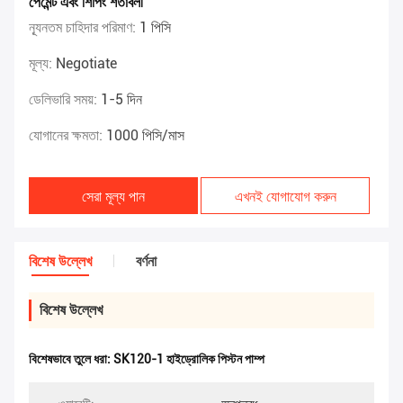
পেমেন্ট এবং শিপিং শর্তাবলী
ন্যূনতম চাহিদার পরিমাণ:
1 পিসি
মূল্য:
Negotiate
ডেলিভারি সময়:
1-5 দিন
যোগানের ক্ষমতা:
1000 পিসি/মাস
সেরা মূল্য পান
এখনই যোগাযোগ করুন
বিশেষ উল্লেখ
বর্ণনা
বিশেষ উল্লেখ
বিশেষভাবে তুলে ধরা:
SK120-1 হাইড্রোলিক পিস্টন পাম্প