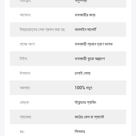
ওয়ারেন্টি:
অনুপলব্ধ
আবেদন:
খননকারীর জন্য
বিক্রয়োত্তর সেবা প্রদান করা হয়:
অনলাইন সাপোর্ট
নামের অংশ:
খননকারী প্রধান ত্রাণ ভালভ
টাইপ:
খননকারী খুচরা যন্ত্রাংশ
উপাদান:
ঢালাই লোহা
অবস্থা:
100% নতুন
মোড়ক:
স্ট্যান্ডার প্যাকিং
প্যাকেজ:
কাঠের কেস বা প্যালেট
রঙ:
সিলভার