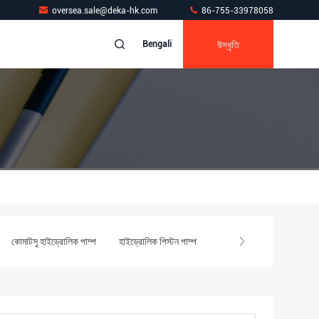
oversea.sale@deka-hk.com
86-755-33978058
উদ্ধৃতি
Bengali
কোমাটসু হাইড্রোলিক পাম্প
হাইড্রোলিক পিস্টন পাম্প
খননকারী হাইড্রোলিক পাম্প যন্ত্