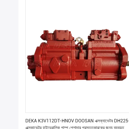
সেরা মূল্য পান
DEKA K3V112DT-HNOV DOOSAN এক্সক্যাভেটর DH225
এক্সকাভেটর হাইড্রোলিক পাম্প পেশাদার প্রস্তুতকারকের জন্য ব্যবহৃত