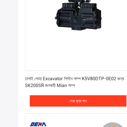
সেরা মূল্য পান
ঢালাই লোহা Excavator পিস্টন পাম্প K5V80DTP-0E02 জন্য
SK200SR জলবাহী Mian পাম্প
সেরা মূল্য পান