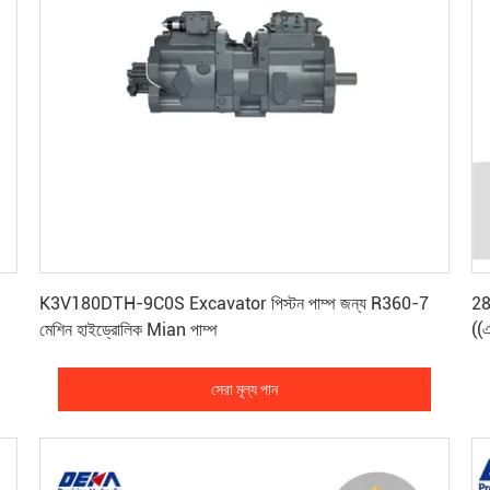
সেরা মূল্য পান
K3V180DTH-9C0S Excavator পিস্টন পাম্প জন্য R360-7
28
মেশিন হাইড্রোলিক Mian পাম্প
((
সেরা মূল্য পান