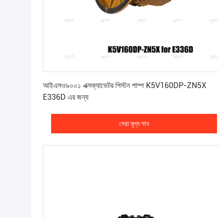
সেরা মূল্য পান
আইএসও৯০০১ এক্সক্যাভেটর পিস্টন পাম্প K5V160DP-ZN5X
E336D এর জন্য
সেরা মূল্য পান