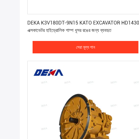
সেরা মূল্য পান
DEKA K3V180DT-9N15 KATO EXCAVATOR HD143
এক্সকাভেটর হাইড্রোলিক পাম্প ধূসর রঙের জন্য ব্যবহৃত
সেরা মূল্য পান