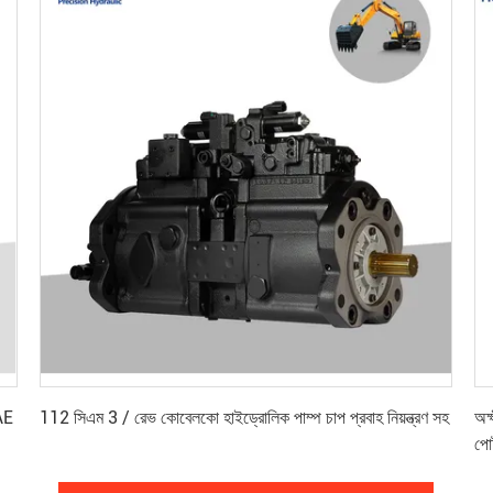
সেরা মূল্য পান
AE
112 সিএম 3 / রেভ কোবেলকো হাইড্রোলিক পাম্প চাপ প্রবাহ নিয়ন্ত্রণ সহ
অক
পো