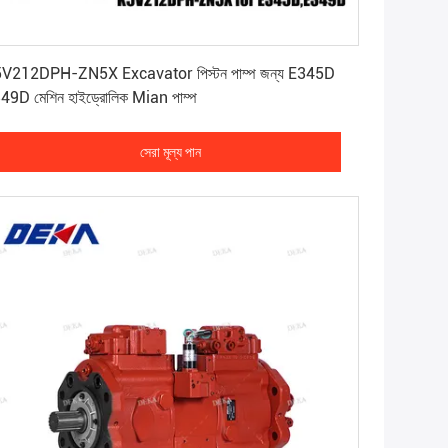
সেরা মূল্য পান
V212DPH-ZN5X Excavator পিস্টন পাম্প জন্য E345D
49D মেশিন হাইড্রোলিক Mian পাম্প
সেরা মূল্য পান