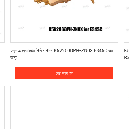
সেরা মূল্য পান
হলুদ এক্সক্যাভটর পিস্টন পাম্প K5V200DPH-ZN0X E345C এর
K5
জন্য
R
সেরা মূল্য পান