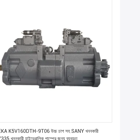
সেরা মূল্য পান
KA K5V160DTH-9T06 উচ্চ চাপ সহ SANY খননকারী
335 খননকারী হাইড্রোলিক পাম্পের জন্য ব্যবহৃত