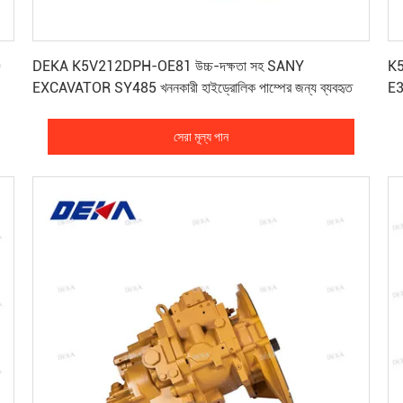
সেরা মূল্য পান
0
DEKA K5V212DPH-OE81 উচ্চ-দক্ষতা সহ SANY
K5
EXCAVATOR SY485 খননকারী হাইড্রোলিক পাম্পের জন্য ব্যবহৃত
E3
সেরা মূল্য পান