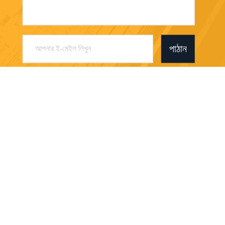
পাঠান
Dongguan Sanhui Machinery Co., Ltd.
oversea.sale@deka-hk.com
86-755-33978058
1506#রুম yunhuatime বিল্ডিং, S
hajing টাউন Baoan জেলা Shenz
hen City