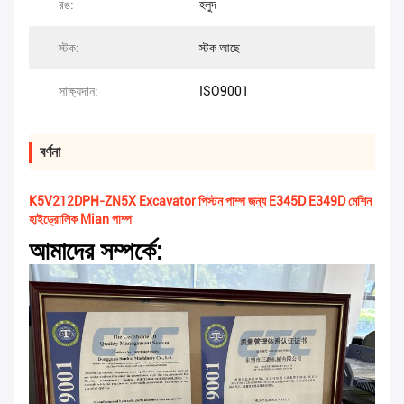
রঙ:
হলুদ
স্টক:
স্টক আছে
সাক্ষ্যদান:
ISO9001
বর্ণনা
K5V212DPH-ZN5X Excavator পিস্টন পাম্প জন্য E345D E349D মেশিন
হাইড্রোলিক Mian পাম্প
আমাদের সম্পর্কে: