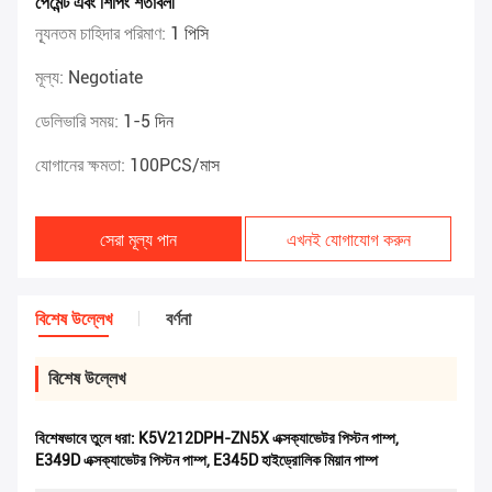
পেমেন্ট এবং শিপিং শর্তাবলী
ন্যূনতম চাহিদার পরিমাণ:
1 পিসি
মূল্য:
Negotiate
ডেলিভারি সময়:
1-5 দিন
যোগানের ক্ষমতা:
100PCS/মাস
সেরা মূল্য পান
এখনই যোগাযোগ করুন
বিশেষ উল্লেখ
বর্ণনা
বিশেষ উল্লেখ
বিশেষভাবে তুলে ধরা:
K5V212DPH-ZN5X এক্সক্যাভেটর পিস্টন পাম্প
,
E349D এক্সক্যাভেটর পিস্টন পাম্প
,
E345D হাইড্রোলিক মিয়ান পাম্প