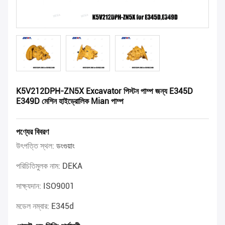
K5V212DPH-ZN5X Excavator পিস্টন পাম্প জন্য E345D
E349D মেশিন হাইড্রোলিক Mian পাম্প
পণ্যের বিবরণ
উৎপত্তি স্থল:
ডংগুয়াং
পরিচিতিমুলক নাম:
DEKA
সাক্ষ্যদান:
ISO9001
মডেল নম্বার:
E345d