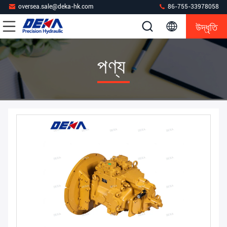
oversea.sale@deka-hk.com
86-755-33978058
উদ্ধৃতি
পণ্য