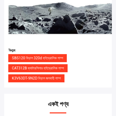
Tags:
SBS120 বিড়াল 320d হাইড্রোলিক পাম্প
CAT312B ক্যাটারপিলার হাইড্রোলিক পাম্প
K3V63DT-9N2D বিড়াল জলবাহী পাম্প
একই পণ্য