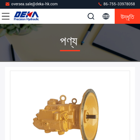
oversea.sale@deka-hk.com
86-755-33978058
উদ্ধৃতি
পণ্য