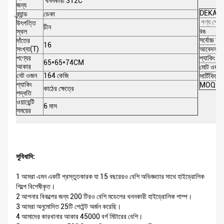
খননকারী 312C
জন্য
DEKA অং
ব্র্যান্ড
ডেকা
পণ্য শ্রেণ
উৎপত্তি
চীন
রঙ
স্থল
সর্বোচ্চ 
দাঁতের
16
সংখ্যা(T)
আবেদন (ট
পণ্যের
প্যাকিং পর
65*65*74CM
আকার
মোট ওজন
নেট ওজন
164 কেজি
সার্টিফিকে
প্যাকিং
MOQ
কাঠের ক্ষেত্রে
পদ্ধতি
ওয়ারেন্টি
6 মাস
সময়ের
সুবিধাদি:
1 আমরা এমন একটি প্রস্তুতকারক যা 15 বছরেরও বেশি অভিজ্ঞতার সাথে হাইড্রোলিক
শিল্পে বিশেষীকৃত।
2 আপনার বিকল্পের জন্য 200 টিরও বেশি মডেলের খননকারী হাইড্রোলিক পাম্প।
3 আমরা অনুমোদিত 25টি পেটেন্ট অর্জন করেছি।
4 আমাদের কারখানার আকার 45000 বর্গ মিটারের বেশি।