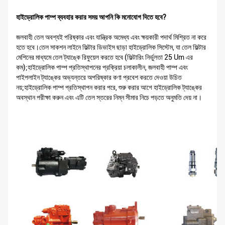
হাইড্রোলিক পাম্প ব্যবহার করার সময় আপনি কি মনোযোগ দিতে হবে?
জলবাহী তেল অবশ্যই পরিষ্কার এবং যান্ত্রিক অমেধ্য এবং ক্ষয়কারী পদার্থ মিশ্রিত না করে
হতে হবে।তেল সাকশন লাইনে ফিল্টার ডিভাইস ছাড়া হাইড্রোলিক সিস্টেম, যা তেল ফিল্টার
মেশিনের মাধ্যমে তেল ট্যাঙ্কে রিফুয়েল করতে হবে (ফিল্টারিং নির্ভুলতা 25 Um এর
কম);হাইড্রোলিক পাম্প প্রতিস্থাপনের প্রক্রিয়া চলাকালীন, জলবাহী পাম্প এবং
পাইপলাইন ট্যাঙ্কের অভ্যন্তরে অপরিষ্কার কণা প্রবেশ করতে দেওয়া উচিত
নয়;হাইড্রোলিক পাম্প প্রতিস্থাপন করার পরে, শুরু করার আগে হাইড্রোলিক ট্যাঙ্কের
অবস্থান পরীক্ষা করুন এবং এটি তেল স্তরের নিম্ন সীমার নিচে পড়তে অনুমতি দেয় না।