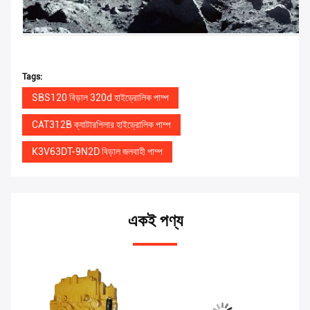
Tags:
SBS120 বিড়াল 320d হাইড্রোলিক পাম্প
CAT312B ক্যাটারপিলার হাইড্রোলিক পাম্প
K3V63DT-9N2D বিড়াল জলবাহী পাম্প
একই পণ্য