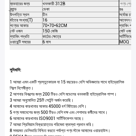
ব্যবহারের জন্য
খননকারী 312B
পণ্য শ্রেণী
ব্র্যান্ড
ডেকা
রঙ
উৎপত্তি স্থল
চীন
সর্বোচ্চ চা
দাঁতের সংখ্যা(T)
16
আবেদন (টন
পণ্যের আকার
70*70*62CM
প্যাকিং পরি
নেট ওজন
150 কেজি
মোট ওজন
প্যাকিং পদ্ধতি
কাঠের ক্ষেত্রে
সার্টিফিকেশন
ওয়ারেন্টি সময়ের
6 মাস
MOQ
সুবিধাদি:
1 আমরা এমন একটি প্রস্তুতকারক যা 15 বছরেরও বেশি অভিজ্ঞতার সাথে হাইড্রোলিক
শিল্পে বিশেষীকৃত।
2 আপনার বিকল্পের জন্য 200 টিরও বেশি মডেলের খননকারী হাইড্রোলিক পাম্প।
3 আমরা অনুমোদিত 25টি পেটেন্ট অর্জন করেছি।
4 আমাদের কারখানার আকার 45000 বর্গ মিটারের বেশি।
5 পণ্য সমাবেশের জন্য 500 টিরও বেশি দক্ষ এবং পেশাদার কর্মীদের সাথে।
6 আমাদের কারখানার ISO9001 সার্টিফিকেশন আছে।
7 আমরা প্রিমিয়াম বিক্রয়োত্তর পরিষেবা ব্যবস্থা প্রদান করি।
8 সময়মত ডেলিভারি নিশ্চিত করতে পর্যাপ্ত পণ্য স্টকে আমাদের ওয়ারহাউস।