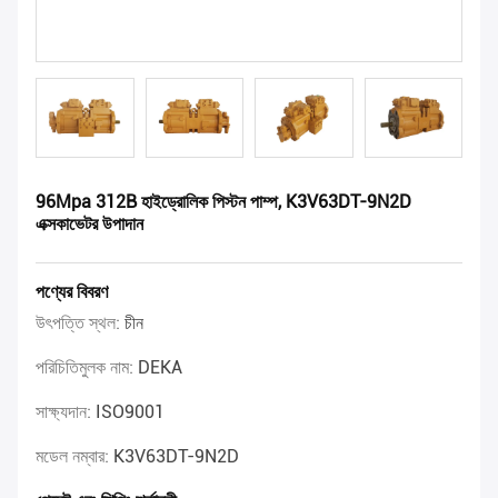
96Mpa 312B হাইড্রোলিক পিস্টন পাম্প, K3V63DT-9N2D
এক্সকাভেটর উপাদান
পণ্যের বিবরণ
উৎপত্তি স্থল:
চীন
পরিচিতিমুলক নাম:
DEKA
সাক্ষ্যদান:
ISO9001
মডেল নম্বার:
K3V63DT-9N2D