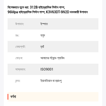
বিশেষভাবে তুলে ধরা:
312B হাইড্রোলিক পিস্টন পাম্প
,
96Mpa হাইড্রোলিক পিস্টন পাম্প
,
K3V63DT-9N2D খননকারী উপাদান
উপাদান:
ইস্পাত
রঙ:
হলুদ
নেমপ্লেট:
হ্যাঁ
মোড়ক:
আমাদের স্ট্যান্ড প্যাকিং
সাক্ষ্যদান:
ISO9001
বন্দর:
ইয়ানতিয়ান বা হুয়াংপু
বর্ণনা