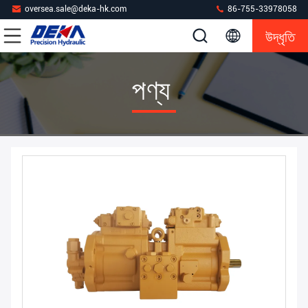
oversea.sale@deka-hk.com
86-755-33978058
উদ্ধৃতি
পণ্য