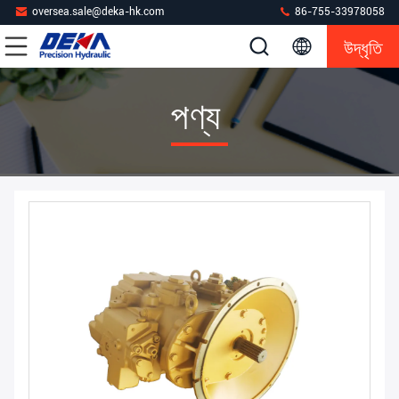
oversea.sale@deka-hk.com
86-755-33978058
উদ্ধৃতি
পণ্য