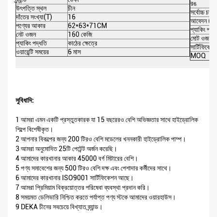
রঙ
উৎপত্তি স্থল
চীন
সর্বোচ্চ চা
দাঁতের সংখ্যা(T)
16
আবেদন (টন
পণ্যের আকার
62*63*71CM
প্যাকিং পরি
নেট ওজন
160 কেজি
মোট ওজন
প্যাকিং পদ্ধতি
কাঠের ক্ষেত্রে
সার্টিফিকেশন
ওয়ারেন্টি সময়ের
6 মাস
MOQ
সুবিধাদি:
1 আমরা এমন একটি প্রস্তুতকারক যা 15 বছরেরও বেশি অভিজ্ঞতার সাথে হাইড্রোলিক
শিল্পে বিশেষীকৃত।
2 আপনার বিকল্পের জন্য 200 টিরও বেশি মডেলের খননকারী হাইড্রোলিক পাম্প।
3 আমরা অনুমোদিত 25টি পেটেন্ট অর্জন করেছি।
4 আমাদের কারখানার আকার 45000 বর্গ মিটারের বেশি।
5 পণ্য সমাবেশের জন্য 500 টিরও বেশি দক্ষ এবং পেশাদার কর্মীদের সাথে।
6 আমাদের কারখানার ISO9001 সার্টিফিকেশন আছে।
7 আমরা প্রিমিয়াম বিক্রয়োত্তর পরিষেবা ব্যবস্থা প্রদান করি।
8 সময়মত ডেলিভারি নিশ্চিত করতে পর্যাপ্ত পণ্য স্টকে আমাদের ওয়ারহাউস।
9 DEKA চীনের সবচেয়ে বিখ্যাত ব্র্যান্ড।