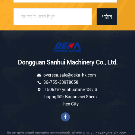
পাঠান
Dongguan Sanhui Machinery Co., Ltd.
oversea.sale@deka-hk.com
86-755-33978058
1506#রুম yunhuatime বিল্ডিং, S
hajing টাউন Baoan জেলা Shenz
hen City
চীন ভাল মানের খননকারী হাইড্রোলিক পাম্প সরবরাহকারী. কপিরাইট © 2026 dekahydraulic.com .