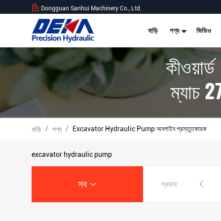
Dongguan Sanhui Machinery Co., Ltd.
বাড়ি
পণ্য
ভিডিও
কীওয়ার
ম্যাচ 2
/
/
Excavator Hydraulic Pump অনলাইন প্রস্তুতকারক
বাড়ি
পণ্য
excavator hydraulic pump
সব
প্রকার:
খননকারী হাইড্রোলিক পাম্প