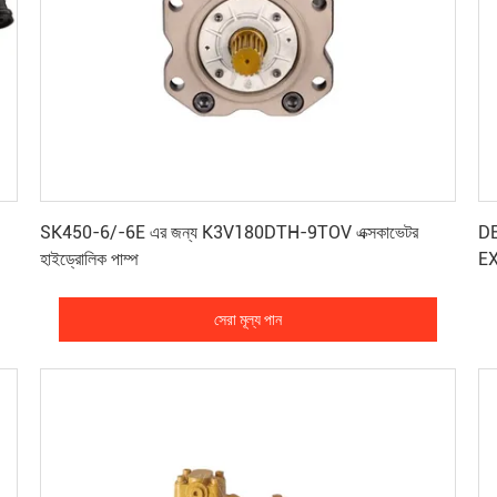
সেরা মূল্য পান
SK450-6/-6E এর জন্য K3V180DTH-9TOV এক্সকাভেটর
D
হাইড্রোলিক পাম্প
EX
ব্য
সেরা মূল্য পান