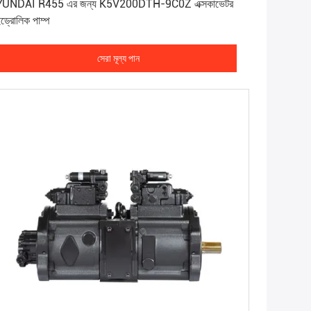
UNDAI R455 এর জন্য K5V200DTH-9C0Z এক্সকাভেটর
ড্রোলিক পাম্প
সেরা মূল্য পান