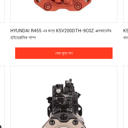
সেরা মূল্য পান
HYUNDAI R455 এর জন্য K5V200DTH-9C0Z এক্সকাভেটর
K5
হাইড্রোলিক পাম্প
খন
সেরা মূল্য পান