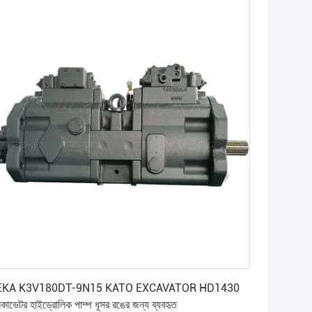
সেরা মূল্য পান
EKA K3V180DT-9N15 KATO EXCAVATOR HD1430
সকাভেটর হাইড্রোলিক পাম্প ধূসর রঙের জন্য ব্যবহৃত