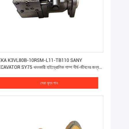
সেরা মূল্য পান
EKA K3VL80B-10RSM-L11-TB110 SANY
CAVATOR SY75 খননকারী হাইড্রোলিক পাম্প দীর্ঘ-জীবনের জন্য
বহৃত হয়
সেরা মূল্য পান