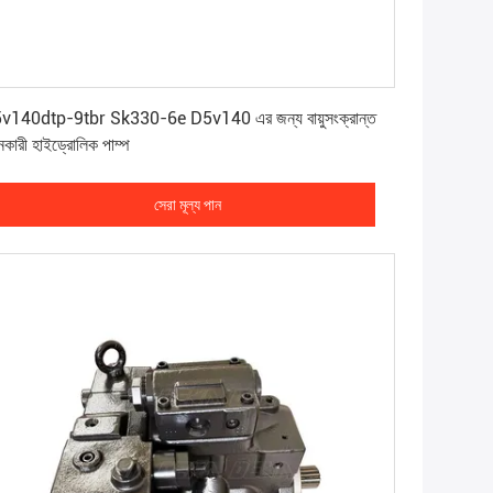
সেরা মূল্য পান
v140dtp-9tbr Sk330-6e D5v140 এর জন্য বায়ুসংক্রান্ত
নকারী হাইড্রোলিক পাম্প
সেরা মূল্য পান