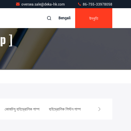
oversea.sale@deka-hk.com
86-755-33978058
উদ্ধৃতি
Bengali
p ]
কোমাটসু হাইড্রোলিক পাম্প
হাইড্রোলিক পিস্টন পাম্প
খননকারী হাইড্রোলিক পাম্প যন্ত্