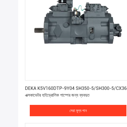
সেরা মূল্য পান
DEKA K5V160DTP-9Y04 SH350-5/SH300-5/CX36
এক্সকাভেটর হাইড্রোলিক পাম্পের জন্য ব্যবহৃত
সেরা মূল্য পান