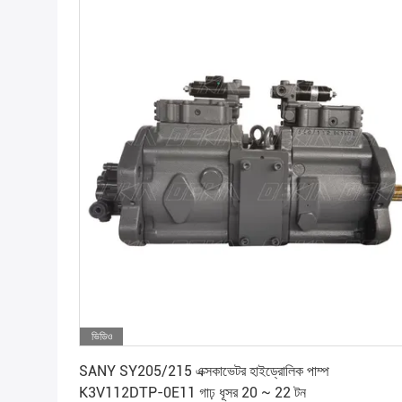
ভিডিও
সেরা মূল্য পান
SANY SY205/215 এক্সকাভেটর হাইড্রোলিক পাম্প
K3V112DTP-0E11 গাঢ় ধূসর 20 ~ 22 টন