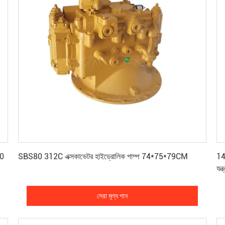
সেরা মূল্য পান
0
SBS80 312C এক্সকাভেটর হাইড্রোলিক পাম্প 74*75*79CM
14
যন্ত
সেরা মূল্য পান