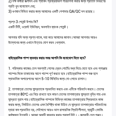
2) দক্ষ কর্মীরা উত্পাদন এবং প্যাকিং প্রক্রিয়াগুলি পরিচালনা করার জন্য প্রতিটি বিবরণের
প্রতি খুব মনোযোগ দেয়;
3) গুণমান নিশ্চিত করার জন্য আমাদের একটি পেশাদার QA/QC দল রয়েছে।
প্রশ্ন 3 পেমেন্ট উপায় কি?
একটি টিটি, ওয়েস্ট ইউনিয়ন, অনলাইন ব্যাংক পেমেন্ট।
আপনার যদি অন্য প্রশ্ন থাকে, দয়া করে আমাদের জানান।আমরা আপনার আরও
উল্লেখের জন্য এখানে উত্তর যোগ করব।ধন্যবাদ.
হাইড্রোলিক পাম্প ব্যবহার করার সময় আপনি কি মনোযোগ দিতে হবে?
1. পরিস্কার কাজের তেল অবশ্যই শেলের ড্রেন পোর্টের মধ্য দিয়ে যেতে হবে এবং প্লাঞ্জার
পাম্পের দিকে তাকানোর আগে পাম্পে পূর্ণ করতে হবে।হাইড্রোলিক পাম্প শুরু হলে
স্বাভাবিক অপারেশনের আগে 5-10 মিনিটের জন্য নো-লোডে চালান।
2. তাপমাত্রা তেলের সান্দ্রতাকে প্রভাবিত করবে এবং এটিকে পরিবর্তন করবে। তেলের
তাপমাত্রা 80℃ এর নিচে রাখতে হবে কারণ তেলের তাপমাত্রার সান্দ্রতা বৃদ্ধি পায় এবং
সান্দ্রতা হ্রাস পায়।হাইড্রোলিক পাম্পকে বিভিন্ন কাজের তাপমাত্রায় স্থিরভাবে কাজ
করার জন্য, নির্বাচিত তেলের এমন বৈশিষ্ট্য থাকা উচিত যে সান্দ্রতা তাপমাত্রার পরিবর্তনের
দ্বারা কম প্রভাবিত হয়, সেইসাথে আরও ভাল রাসায়নিক স্থিতিশীলতা, অ্যান্টি-ফোমিং
কর্মক্ষমতা ইত্যাদি। আমরা অ্যান্টি ব্যবহার করার পরামর্শ দিই। - জলবাহী তেল পরুন।