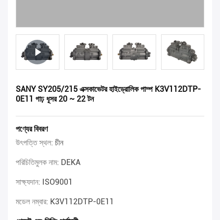
SANY SY205/215 এক্সকাভেটর হাইড্রোলিক পাম্প K3V112DTP-
0E11 গাঢ় ধূসর 20 ~ 22 টন
পণ্যের বিবরণ
উৎপত্তি স্থল:
চীন
পরিচিতিমুলক নাম:
DEKA
সাক্ষ্যদান:
ISO9001
মডেল নম্বার:
K3V112DTP-0E11