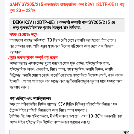
SANY SY205/215 এক্সকাভেটর হাইড্রোলিক পাম্প K3V112DTP-0E11 গাঢ়
ধূসর 20 ~ 22 টন
DEKA K3V112DTP-0E11
খননকারী জলবাহী পাম্প
SY205/215 এর
জন্য ব্যবহৃত
ইতিবাচক প্রবাহ নিয়ন্ত্রণ, উত্স নির্মাতারা.
স্টকে।100% নতুন
দশ বছরের কাজের অভিজ্ঞতা, 70 টিরও বেশি দেশে রপ্তানি করা হয়েছে, শিল্প নেতা।
এর চমৎকার পণ্য, অতি-স্বল্প মূল্য এবং বিবেচ্য পরিষেবার জন্য দেশে এবং বিদেশে
গ্রাহকরা।
ব্র্যান্ড মডেল ব্যাপক সম্পূর্ণ পণ্য মডেল
আমরা ক্রলার এক্সকাভেটর খুচরা যন্ত্রাংশ যেমন সুইং মোটর, হাইড্রোলিক পাম্প,
হাইড্রোলিক ভালভ, রেগুলেটর, গিয়ার পাম্প, শ্যাফ্ট ড্রাইভ, অ্যাসি পিস্টন, অ্যাসি
সিলিন্ডার, অ্যাসি সোয়াশ প্লেট, সাপোর্ট সোয়াশের রপ্তানিতে বিশেষজ্ঞ প্লেট, ব্লক ভালভ
ইত্যাদি। আমরা আপনাকে ভাল মানের এবং প্রতিযোগিতামূলক মূল্যের সাথে সমস্ত অংশ
সরবরাহ করব।
পণ্য বৈশিষ্ট্য এবং অ্যাপ্লিকেশন
উচ্চ চাপ পরিবর্তনশীল পিস্টন পাম্পের K3V সিরিজ বিভিন্ন পরিবর্তনশীল নিয়ন্ত্রণ সহ
টেন্ডেম টাইপ।পাইলট নিয়ন্ত্রণের জন্য গিয়ার পাম্প সংযুক্ত।
বৈশিষ্ট্য-সি: উচ্চ শক্তি ঘনত্ব, দীর্ঘ জীবনকাল, কম শব্দ।এখন 10-30টন খননকারী এবং
ওপেন টাইপ হাইড্রোলিক সিস্টেমে ব্যাপকভাবে প্রয়োগ করা হয়।
সাধারণ