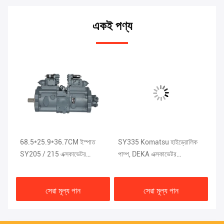
একই পণ্য
68.5*25.9*36.7CM ইস্পাত
SY335 Komatsu হাইড্রোলিক
XE
P-
SY205 / 215 এক্সকাভেটর
পাম্প, DEKA এক্সকাভেটর
9N
-
হাইড্রোলিক পাম্প ISO9001
হাইড্রোলিক যন্ত্রাংশ
হাই
ারা
K5V200DTH-9N1H
সেরা মূল্য পান
সেরা মূল্য পান