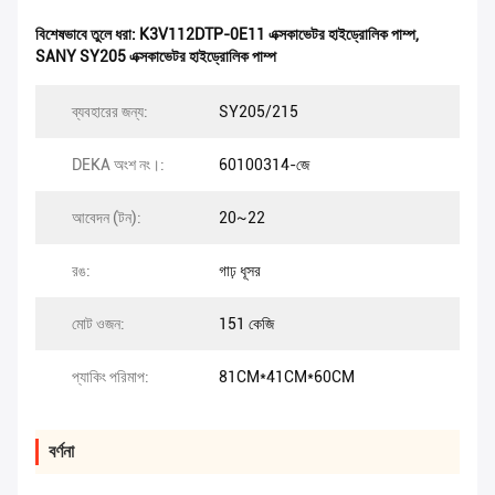
বিশেষভাবে তুলে ধরা:
K3V112DTP-0E11 এক্সকাভেটর হাইড্রোলিক পাম্প
,
SANY SY205 এক্সকাভেটর হাইড্রোলিক পাম্প
ব্যবহারের জন্য:
SY205/215
DEKA অংশ নং।:
60100314-জে
আবেদন (টন):
20~22
রঙ:
গাঢ় ধূসর
মোট ওজন:
151 কেজি
প্যাকিং পরিমাপ:
81CM*41CM*60CM
বর্ণনা