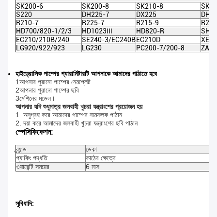
SK200-6
SK200-8
SK210-8
SK23
S220
DH225-7
DX225
DH22
R210-7
R225-7
R215-9
R215
HD700/820-1/2/3
HD1023Ⅲ
HD820-R
SH20
EC210/210B/240
SE240-3/EC240B
EC210D
XE21
LG920/922/923
LG230
PC200-7/200-8
ZAX
হাইড্রোলিক পাম্পের প্যারামিটারটি আপনাকে আমাদের পাঠাতে হবে
1আপনার পুরানো পাম্পের নেমপ্লেট
2আপনার পুরানো পাম্পের ছবি
3মেশিনের মডেল।
আপনার যদি শুধুমাত্র জলবাহী খুচরা যন্ত্রাংশের প্রয়োজন হয়
1. অনুগ্রহ করে আমাদের পাম্পের নামফলক পাঠান
2. দয়া করে আমাদের জলবাহী খুচরা যন্ত্রাংশের ছবি পাঠান
স্পেসিফিকেশন:
ব্র্যান্ড
ডেকা
প্যাকিং পদ্ধতি
কাঠের ক্ষেত্রে
ওয়ারেন্টি সময়ের
6 মাস
সুবিধাদি: