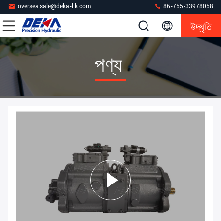
oversea.sale@deka-hk.com
86-755-33978058
উদ্ধৃতি
পণ্য