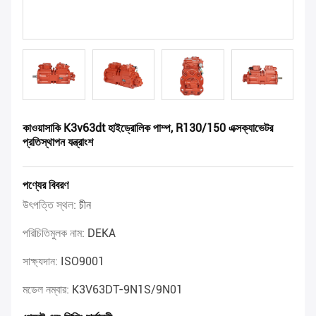
কাওয়াসাকি K3v63dt হাইড্রোলিক পাম্প, R130/150 এক্সক্যাভেটর
প্রতিস্থাপন যন্ত্রাংশ
পণ্যের বিবরণ
উৎপত্তি স্থল:
চীন
পরিচিতিমুলক নাম:
DEKA
সাক্ষ্যদান:
ISO9001
মডেল নম্বার:
K3V63DT-9N1S/9N01