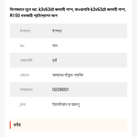
বিশেষভাবে তুলে ধরা:
k3v63dt জলবাহী পাম্প
,
কাওয়াসাকি k3v63dt জলবাহী পাম্প
,
R150 খননকারী প্রতিস্থাপন অংশ
উপাদান:
ইস্পাত
রঙ:
লাল
নেমপ্লেট:
হ্যাঁ
মোড়ক:
আমাদের স্ট্যান্ড প্যাকিং
সাক্ষ্যদান:
ISO9001
বন্দর:
ইয়ানতিয়ান বা হুয়াংপু
বর্ণনা