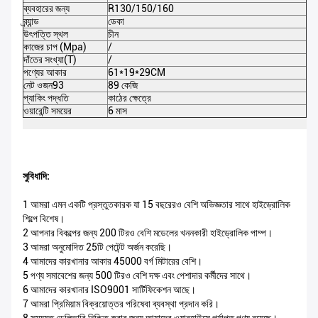
ব্যবহারের জন্য
R130/150/160
পণ
ব্র্যান্ড
ডেকা
রঙ
উৎপত্তি স্থল
চীন
নিষ
কাজের চাপ (Mpa)
/
সর্
দাঁতের সংখ্যা(T)
/
আব
পণ্যের আকার
61*19*29CM
প্য
নেট ওজন93
89 কেজি
মো
প্যাকিং পদ্ধতি
কাঠের ক্ষেত্রে
সার
ওয়ারেন্টি সময়ের
6 মাস
M
সুবিধাদি:
1 আমরা এমন একটি প্রস্তুতকারক যা 15 বছরেরও বেশি অভিজ্ঞতার সাথে হাইড্রোলিক
শিল্পে বিশেষ।
2 আপনার বিকল্পের জন্য 200 টিরও বেশি মডেলের খননকারী হাইড্রোলিক পাম্প।
3 আমরা অনুমোদিত 25টি পেটেন্ট অর্জন করেছি।
4 আমাদের কারখানার আকার 45000 বর্গ মিটারের বেশি।
5 পণ্য সমাবেশের জন্য 500 টিরও বেশি দক্ষ এবং পেশাদার কর্মীদের সাথে।
6 আমাদের কারখানার ISO9001 সার্টিফিকেশন আছে।
7 আমরা প্রিমিয়াম বিক্রয়োত্তর পরিষেবা ব্যবস্থা প্রদান করি।