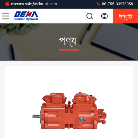
oversea.sale@deka-hk.com
86-755-33978058
উদ্ধৃতি
পণ্য