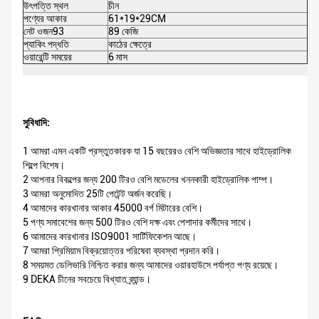
উৎপত্তি স্থল
চীন
আব
পণ্যের আকার
61*19*29CM
প্য
নেট ওজন93
89 কেজি
মো
প্যাকিং পদ্ধতি
কাঠের ক্ষেত্রে
সার
ওয়ারেন্টি সময়ের
6 মাস
M
সুবিধাদি:
1 আমরা এমন একটি প্রস্তুতকারক যা 15 বছরেরও বেশি অভিজ্ঞতার সাথে হাইড্রোলিক
শিল্পে বিশেষ।
2 আপনার বিকল্পের জন্য 200 টিরও বেশি মডেলের খননকারী হাইড্রোলিক পাম্প।
3 আমরা অনুমোদিত 25টি পেটেন্ট অর্জন করেছি।
4 আমাদের কারখানার আকার 45000 বর্গ মিটারের বেশি।
5 পণ্য সমাবেশের জন্য 500 টিরও বেশি দক্ষ এবং পেশাদার কর্মীদের সাথে।
6 আমাদের কারখানার ISO9001 সার্টিফিকেশন আছে।
7 আমরা প্রিমিয়াম বিক্রয়োত্তর পরিষেবা ব্যবস্থা প্রদান করি।
8 সময়মত ডেলিভারি নিশ্চিত করার জন্য আমাদের ওয়ারহাউসে পর্যাপ্ত পণ্য রয়েছে।
9 DEKA চীনের সবচেয়ে বিখ্যাত ব্র্যান্ড।