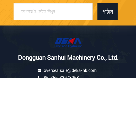
পাঠান
Dongguan Sanhui Machinery Co., Ltd.
oversea.sale@deka-hk.com
86-755-33978058
1506#রুম yunhuatime বিল্ডিং, S
hajing টাউন Baoan জেলা Shenz
hen City
চীন ভাল মানের খননকারী হাইড্রোলিক পাম্প সরবরাহকারী. কপিরাইট © 2026 dekahydraulic.com .
সমস্ত অধিকার সংরক্ষিত.