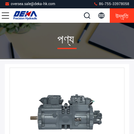
oversea.sale@deka-hk.com
86-755-33978058
উদ্ধৃতি
পণ্য