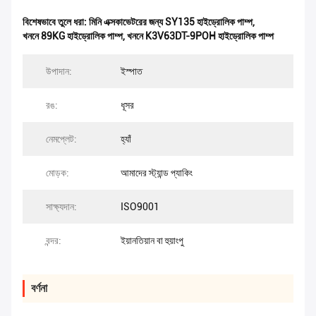
বিশেষভাবে তুলে ধরা:
মিনি এক্সকাভেটরের জন্য SY135 হাইড্রোলিক পাম্প
,
খননে 89KG হাইড্রোলিক পাম্প
,
খননে K3V63DT-9POH হাইড্রোলিক পাম্প
উপাদান:
ইস্পাত
রঙ:
ধূসর
নেমপ্লেট:
হ্যাঁ
মোড়ক:
আমাদের স্ট্যান্ড প্যাকিং
সাক্ষ্যদান:
ISO9001
বন্দর:
ইয়ানতিয়ান বা হুয়াংপু
বর্ণনা