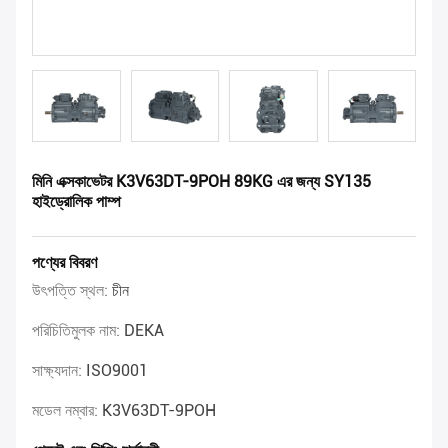
মিনি এক্সকাভেটর K3V63DT-9POH 89KG এর জন্য SY135
হাইড্রোলিক পাম্প
পণ্যের বিবরণ
উৎপত্তি স্থল:
চীন
পরিচিতিমুলক নাম:
DEKA
সাক্ষ্যদান:
ISO9001
মডেল নম্বার:
K3V63DT-9POH