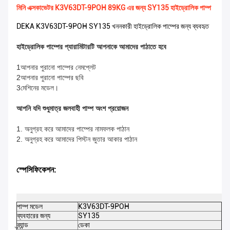
মিনি এক্সকাভেটর K3V63DT-9POH 89KG এর জন্য SY135 হাইড্রোলিক পাম্প
DEKA K3V63DT-9POH SY135 খননকারী হাইড্রোলিক পাম্পের জন্য ব্যবহৃত
হাইড্রোলিক পাম্পের প্যারামিটারটি আপনাকে আমাদের পাঠাতে হবে
1আপনার পুরানো পাম্পের নেমপ্লেট
2আপনার পুরানো পাম্পের ছবি
3মেশিনের মডেল।
আপনি যদি শুধুমাত্র জলবাহী পাম্প অংশ প্রয়োজন
1. অনুগ্রহ করে আমাদের পাম্পের নামফলক পাঠান
2. অনুগ্রহ করে আমাদের পিস্টন জুতার আকার পাঠান
স্পেসিফিকেশন:
পাম্প মডেল
K3V63DT-9POH
DE
ব্যবহারের জন্য
SY135
পণ
ব্র্যান্ড
ডেকা
রঙ