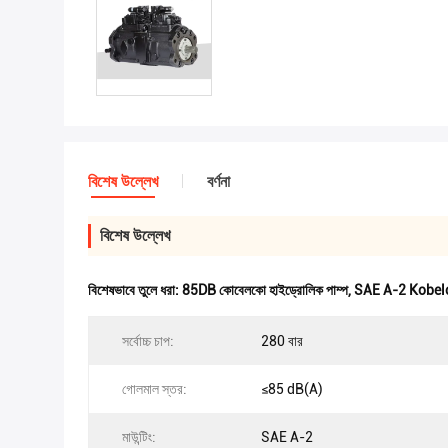
বিশেষ উল্লেখ
বর্ণনা
বিশেষ উল্লেখ
বিশেষভাবে তুলে ধরা:
85DB কোবেলকো হাইড্রোলিক পাম্প
,
SAE A-2 Kobelco 
সর্বোচ্চ চাপ:
280 বার
গোলমাল স্তর:
≤85 dB(A)
মাউন্টিং:
SAE A-2