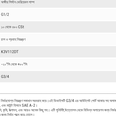
অক্ষীয় পিস্টন ভেরিয়েবল পাম্প
G1/2
১০ থেকে ৩৮০ CSt
চাপ ও প্রবাহ নিয়ন্ত্রণ
K3V112DT
-২০°সি থেকে +৮০°সি
G3/4
ির্ভরযোগ্য নিয়ন্ত্রণ সমাধান সরবরাহ করে।এই ডিভাইসটি G3/4 এর আউটলেট পোর্ট আকার সহ অসামান্য কর্মক
াম্প, এবং মাউন্ট হিসাবে SAE A-2।
খনি, কৃষি, উত্পাদন, এবং আরও অনেক কিছু সহ। এটি সুনির্দিষ্ট,উত্তোলন থেকে বিভিন্ন অপারেশন জন্য নির্ভর
ন জন্য নিখুঁত পছন্দ করে তোলে।