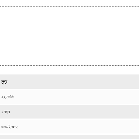
মূল্য
২২ কেজি
১ বছর
এসএই এ-২