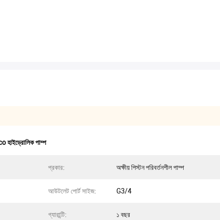
হাইড্রোলিক পাম্প
প্রকার:
অক্ষীয় পিস্টন পরিবর্তনশীল পাম্প
আউটলেট পোর্ট সাইজ:
G3/4
গ্যারান্টি:
১ বছর