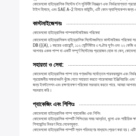
কোবেলকো হাইড্রোলিক সিস্টেম হ'ল সুনির্দিষ্ট নিয়ন্ত্রণ এবং নির্ভরযোগ্যতা 
টাইপ হিসাবে, এবং SAE A-2 হিসাবে মাউন্টিং, এটি কোন অ্যাপ্লিকেশন জন্য 
কাস্টমাইজেশনঃ
কোবেলকো হাইড্রোলিক পাম্প
কাস্টমাইজড পরিষেবা
কোবেলকো হাইড্রোলিকস হাইড্রোলিক সিস্টেমগুলিতে কাস্টমাইজড পরিষেবা সরবরা
DB (((A), ১ বছরের ওয়ারেন্টি, ১১২ সেন্টিমিটার ৩ ঘণ্টার ঘূর্ণন এবং ২২ কেজ
আপনার একক পাম্প বা একটি সম্পূর্ণ সিস্টেমের প্রয়োজন হোক না কেন, কো
সহায়তা ও সেবা:
কোবেলকো হাইড্রোলিক পাম্প তার পণ্যগুলির সর্বোত্তম পারফরম্যান্স এবং নির
প্রয়োজনীয় সমাধানগুলি খুঁজে পেতে সহায়তা করতে পারেআমরা ইঞ্জিনিয়ারিং এব
জন্য ইনস্টলেশন এবং রক্ষণাবেক্ষণ পরিষেবা সরবরাহ করতে পারে. আমরা আপনার
সরবরাহ করি।
প্যাকেজিং এবং শিপিংঃ
কোবেলকো হাইড্রোলিক পাম্প প্যাকেজিং এবং শিপিং
কোবেলকো হাইড্রোলিক পাম্পটি শিপিংয়ের সময় আর্দ্রতা, ধুলো এবং শারীরিক ক্ষত
শিপমেন্টের বিবরণ দিয়ে লেবেলযুক্ত.
কোবেলকো হাইড্রোলিক পাম্পটি স্থল পরিবহণের মাধ্যমে প্রেরণ করা হয়। এটি একট