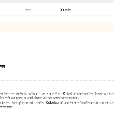
ওজন:
22 কেজি
 সহ
্রোলিক পাম্প মেশিন যার সর্বোচ্চ চাপ ২৮০ বার।এটা চাপ & প্রবাহ নিয়ন্ত্রণ সঙ্গে ডিজাইন করা হ
য়ে তৈরি করা হয়েছে, যা একটি নিরাপদ এবং দক্ষ অপারেশন প্রদান করে।
েমন উত্পাদন, নির্মাণ, কৃষি এবং অটোমোবাইল।Kobelco হাইড্রোলিক পাম্প ডিভাইস ব্যবহার এবং রক্ষণাব
নিশ্চিত করে।