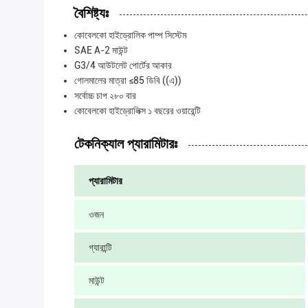
বৈশিষ্ট্যঃ
কোবেলকো হাইড্রোলিক পাম্প সিস্টেম
SAE A-2 মাউন্ট
G3/4 আউটলেট পোর্টের আকার
গোলমালের মাত্রা ≤85 ডিবি ((এ))
সর্বোচ্চ চাপ ২৮০ বার
কোবেলকো হাইড্রোলিক্স ১ বছরের ওয়ারেন্টি
টেকনিক্যাল প্যারামিটারঃ
প্যারামিটার
ওজন
গ্যারান্টি
মাউন্ট