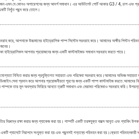
প্রয়োজন এমন যে কোনও অপারেশনের জন্য আদর্শ সমাধান। এর আউটলেট পোর্ট আকার G3 / 4, চাপ এবং প্রবাহ নি
একটি নিখুঁত পছন্দ করে তোলে।
হ করে, আপনাকে উচ্চমানের হাইড্রোলিক পাম্প সিস্টেম সরবরাহ করে। আমাদের অক্ষীয় পিস্টন পরিবর্তনশী
ি ওজনের।
বেলকো হাইড্রোলিকস আপনার প্রয়োজনের জন্য একটি কাস্টমাইজড সমাধান সরবরাহ করতে পারে।
্ভরযোগ্যতা নিশ্চিত করার জন্য প্রযুক্তিগত সহায়তা এবং পরিষেবা সরবরাহ করে।আমাদের অভিজ্ঞ সহায়ত
ং ডিজাইন সেবা প্রদান করে আপনার প্রয়োজনীয়তা পূরণের জন্য একটি পাম্প কাস্টমাইজ করতে.আমাদের বিশেষজ
 পাম্পকে তার মূল অবস্থায় ফিরিয়ে আনতে ত্রুটি সমাধান এবং মেরামত পরিষেবাও সরবরাহ করি। উপরন্
ির বিরুদ্ধে রক্ষা করার জন্য প্যাকেজ করা হয়। পাম্পটি একটি তরঙ্গযুক্ত বাক্সে আবৃত এবং প্যাকিং উপকর
ি প্যালেটে নিরাপদে সংযুক্ত করা হয় এবং পছন্দসই গন্তব্যে পরিবহন করা হয়।ক্রেতা পরিবহনকারী দ্বার