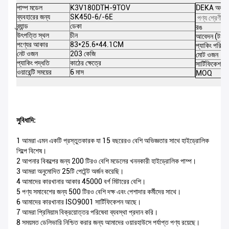
পাম্প মডেল
K3V180DTH-9TOV
DEKA অংশ 
ব্যবহারের জন্য
SK450-6/-6E
পণ্য শ্রেণী
ব্র্যান্ড
ডেকা
রঙ
উৎপত্তি স্থল
চীন
আবেদন (টন)
পণ্যের আকার
83*25.6*44.1CM
প্যাকিং পরিমা
নেট ওজন
203 কেজি
মোট ওজন
প্যাকিং পদ্ধতি
কাঠের ক্ষেত্রে
সার্টিফিকেশন
ওয়ারেন্টি সময়ের
6 মাস
MOQ
সুবিধাদি:
1 আমরা এমন একটি প্রস্তুতকারক যা 15 বছরেরও বেশি অভিজ্ঞতার সাথে হাইড্রোলিক
শিল্পে বিশেষ।
2 আপনার বিকল্পের জন্য 200 টিরও বেশি মডেলের খননকারী হাইড্রোলিক পাম্প।
3 আমরা অনুমোদিত 25টি পেটেন্ট অর্জন করেছি।
4 আমাদের কারখানার আকার 45000 বর্গ মিটারের বেশি।
5 পণ্য সমাবেশের জন্য 500 টিরও বেশি দক্ষ এবং পেশাদার কর্মীদের সাথে।
6 আমাদের কারখানার ISO9001 সার্টিফিকেশন আছে।
7 আমরা প্রিমিয়াম বিক্রয়োত্তর পরিষেবা ব্যবস্থা প্রদান করি।
8 সময়মত ডেলিভারি নিশ্চিত করার জন্য আমাদের ওয়ারহাউসে পর্যাপ্ত পণ্য রয়েছে।