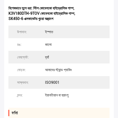
বিশেষভাবে তুলে ধরা:
স্টিল কোবেলকো হাইড্রোলিক পাম্প
,
K3V180DTH-9TOV কোবেলকো হাইড্রোলিক পাম্প
,
SK450-6 এক্সকাভেটর খুচরা যন্ত্রাংশ
উপাদান:
ইস্পাত
রঙ:
কালো
নেমপ্লেট:
হ্যাঁ
মোড়ক:
আমাদের স্ট্যান্ড প্যাকিং
সাক্ষ্যদান:
ISO9001
বন্দর:
ইয়ানতিয়ান বা হুয়াংপু
বর্ণনা