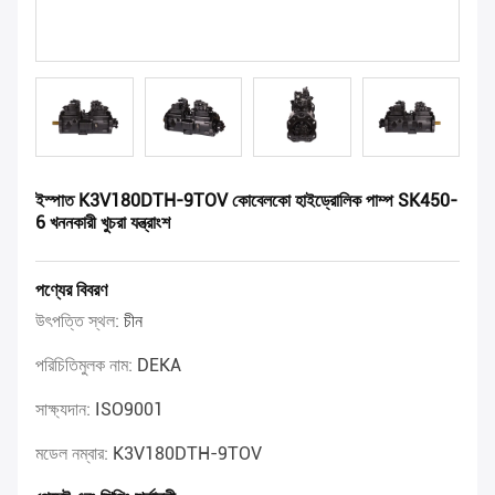
ইস্পাত K3V180DTH-9TOV কোবেলকো হাইড্রোলিক পাম্প SK450-
6 খননকারী খুচরা যন্ত্রাংশ
পণ্যের বিবরণ
উৎপত্তি স্থল:
চীন
পরিচিতিমুলক নাম:
DEKA
সাক্ষ্যদান:
ISO9001
মডেল নম্বার:
K3V180DTH-9TOV