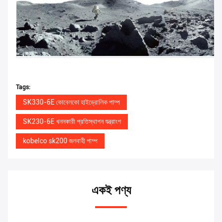
Tags:
SK330-6E কোবেলকো হাইড্রোলিক পাম্প
SK230-6E খননকারী প্রতিস্থাপন যন্ত্রাংশ
kobelco sk200 জলবাহী পাম্প
একই পণ্য