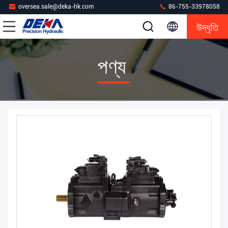
oversea.sale@deka-hk.com
86-755-33978058
উদ্ধৃতি
পণ্য