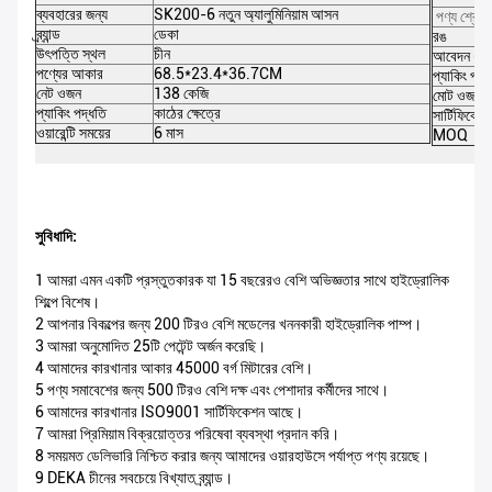
ব্যবহারের জন্য
SK200-6 নতুন অ্যালুমিনিয়াম আসন
পণ্য শ্রেণী
ব্র্যান্ড
ডেকা
রঙ
উৎপত্তি স্থল
চীন
আবেদন (টন
পণ্যের আকার
68.5*23.4*36.7CM
প্যাকিং পরি
নেট ওজন
138 কেজি
মোট ওজন
প্যাকিং পদ্ধতি
কাঠের ক্ষেত্রে
সার্টিফিকেশ
ওয়ারেন্টি সময়ের
6 মাস
MOQ
সুবিধাদি:
1 আমরা এমন একটি প্রস্তুতকারক যা 15 বছরেরও বেশি অভিজ্ঞতার সাথে হাইড্রোলিক
শিল্পে বিশেষ।
2 আপনার বিকল্পের জন্য 200 টিরও বেশি মডেলের খননকারী হাইড্রোলিক পাম্প।
3 আমরা অনুমোদিত 25টি পেটেন্ট অর্জন করেছি।
4 আমাদের কারখানার আকার 45000 বর্গ মিটারের বেশি।
5 পণ্য সমাবেশের জন্য 500 টিরও বেশি দক্ষ এবং পেশাদার কর্মীদের সাথে।
6 আমাদের কারখানার ISO9001 সার্টিফিকেশন আছে।
7 আমরা প্রিমিয়াম বিক্রয়োত্তর পরিষেবা ব্যবস্থা প্রদান করি।
8 সময়মত ডেলিভারি নিশ্চিত করার জন্য আমাদের ওয়ারহাউসে পর্যাপ্ত পণ্য রয়েছে।
9 DEKA চীনের সবচেয়ে বিখ্যাত ব্র্যান্ড।