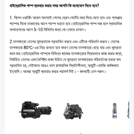
হাইড্রোলিক পাম্প ব্যবহার করার সময় আপনি কি মনোযোগ দিতে হবে?
1. ক্লিন ওয়ার্কিং অয়েল অবশ্যই শেলের ড্রেন পোর্টের মধ্য দিয়ে যেতে হবে এবং প্লাঞ্জার
পাম্পের দিকে তাকানোর আগে পাম্পে ভরতে হবে।হাইড্রোলিক পাম্প শুরু হলে স্বাভাবিক
অপারেশনের আগে 5-10 মিনিটের জন্য নো-লোডে চালান।
2.তাপমাত্রা তেলের সান্দ্রতাকে প্রভাবিত করবে এবং এটিকে পরিবর্তন করবে। তেলের
তাপমাত্রা 80℃-এর নিচে রাখতে হবে কারণ তেলের তাপমাত্রা বেড়ে যায় এবং সান্দ্রতা
কমে যায়।হাইড্রোলিক পাম্পকে বিভিন্ন কাজের তাপমাত্রায় স্থিরভাবে কাজ করার জন্য,
নির্বাচিত তেলের এমন বৈশিষ্ট্য থাকা উচিত যে সান্দ্রতা তাপমাত্রার পরিবর্তনের দ্বারা কম
প্রভাবিত হয়, সেইসাথে আরও ভাল রাসায়নিক স্থিতিশীলতা, অ্যান্টি-ফোমিং কর্মক্ষমতা
ইত্যাদি। আমরা অ্যান্টি ব্যবহার করার পরামর্শ দিই। - জলবাহী তেল পরুন।