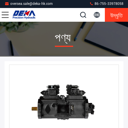
oversea.sale@deka-hk.com
86-755-33978058
উদ্ধৃতি
পণ্য