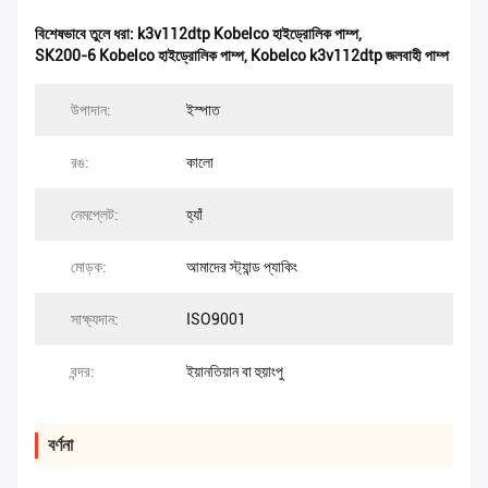
বিশেষভাবে তুলে ধরা:
k3v112dtp Kobelco হাইড্রোলিক পাম্প
,
SK200-6 Kobelco হাইড্রোলিক পাম্প
,
Kobelco k3v112dtp জলবাহী পাম্প
উপাদান:
ইস্পাত
রঙ:
কালো
নেমপ্লেট:
হ্যাঁ
মোড়ক:
আমাদের স্ট্যান্ড প্যাকিং
সাক্ষ্যদান:
ISO9001
বন্দর:
ইয়ানতিয়ান বা হুয়াংপু
বর্ণনা