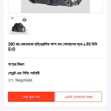
280 বার কোবেলকো হাইড্রোলিক পাম্প কম গোলমালের স্তর ≤ 85 ডিবি
((এ))
পণ্যের বিবরণ
পেমেন্ট এবং শিপিং শর্তাবলী
মূল্য:
Negotiate
সেরা মূল্য পান
এখনই যোগাযোগ করুন