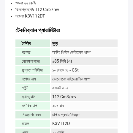
ওজনঃ ২২ কেজি
ডিসপ্লেসমেন্টঃ 112 Cm3/rev
মডেলঃ K3V112DT
টেকনিক্যাল প্যারামিটারঃ
বৈশিষ্ট্য
মূল্য
প্রকার
অক্ষীয় পিস্টন ভেরিয়েবল পাম্প
গোলমাল স্তর
≤85 ডিবি (এ)
সান্দ্রতা পরিসীমা
১০ থেকে ৩৮০ CSt
পণ্যের নাম
কোবেলকো হাইড্রোলিক পাম্প
মাউন্ট
এসএই এ-২
স্থানচ্যুতি
112 Cm3/rev
সর্বাধিক চাপ
২৮০ বার
নিয়ন্ত্রণের ধরন
চাপ ও প্রবাহ নিয়ন্ত্রণ
মডেল
K3V112DT
ওজন
২২ কেজি