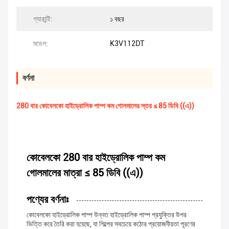
গ্যারান্টি:
১ বছর
মডেল:
K3V112DT
বর্ণনা
280 বার কোবেলকো হাইড্রোলিক পাম্প কম গোলমালের স্তর ≤ 85 ডিবি ((এ))
কোবেলকো 280 বার হাইড্রোলিক পাম্প কম
গোলমালের মাত্রা ≤ 85 ডিবি ((এ))
পণ্যের বর্ণনাঃ
কোবেলকো হাইড্রোলিক পাম্প উন্নত হাইড্রোলিক পাম্প প্রযুক্তির উপর
ভিত্তি করে তৈরি করা হয়েছে, যা শিল্পের সবচেয়ে কঠোর প্রয়োজনীয়তা পূরণের