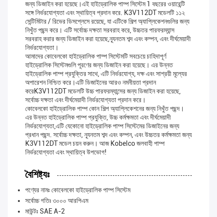
জন্য ডিজাইন করা হয়েছে।এই হাইড্রোলিক পাম্প সিস্টেম 1 বছরের ওয়ারেন্টি
সঙ্গে নির্ভরযোগ্যতা এবং স্থায়িত্ব প্রদান করে. K3V112DT মডেলটি ১১২
সেন্টিমিটার / রিভের ডিসপ্লেসে রয়েছে, যা এটিকে শিল্প অ্যাপ্লিকেশনগুলির জন্য
নিখুঁত পছন্দ করে। এটি সর্বোচ্চ দক্ষতা সরবরাহ করে, উচ্চতর পারফরম্যান্স
সরবরাহ করার জন্য ডিজাইন করা হয়েছে,ন্যূনতম শব্দ এবং কম্পন, এবং দীর্ঘমেয়াদী
নির্ভরযোগ্যতা।
আমাদের কোবেলকো হাইড্রোলিক পাম্প সিস্টেমটি সবচেয়ে চাহিদাপূর্ণ
হাইড্রোলিক সিস্টেমগুলি পূরণের জন্য ডিজাইন করা হয়েছে। এর উন্নত
হাইড্রোলিক পাম্প প্রযুক্তির সাথে, এটি নির্ভরযোগ্য, দক্ষ এবং সাশ্রয়ী মূল্যের
অপারেশন নিশ্চিত করে।এটি ডিজাইনের আরও নমনীয়তা প্রদান
করেK3V112DT মডেলটি উচ্চ পারফরম্যান্সের জন্য ডিজাইন করা হয়েছে,
সর্বোচ্চ দক্ষতা এবং দীর্ঘমেয়াদী নির্ভরযোগ্যতা প্রদান করে।
কোবেলকো হাইড্রোলিক পাম্প কোন শিল্প অ্যাপ্লিকেশনের জন্য নিখুঁত পছন্দ।
এর উন্নত হাইড্রোলিক পাম্প প্রযুক্তি, উচ্চ কর্মক্ষমতা এবং দীর্ঘমেয়াদী
নির্ভরযোগ্যতা,এটি যেকোনো হাইড্রোলিক পাম্প সিস্টেমের ডিজাইনের জন্য
প্রধান পছন্দ. সর্বোচ্চ দক্ষতা, ন্যূনতম শব্দ এবং কম্পন, এবং উচ্চতর কর্মক্ষমতা জন্য
K3V112DT মডেল চয়ন করুন। আজ Kobelco জলবাহী পাম্প
নির্ভরযোগ্যতা এবং স্থায়িত্ব উপভোগ!
বৈশিষ্ট্যঃ
পণ্যের নামঃ কোবেলকো হাইড্রোলিক পাম্প সিস্টেম
সর্বোচ্চ গতিঃ ৩০০০ আরপিএম
মাউন্টঃ SAE A-2