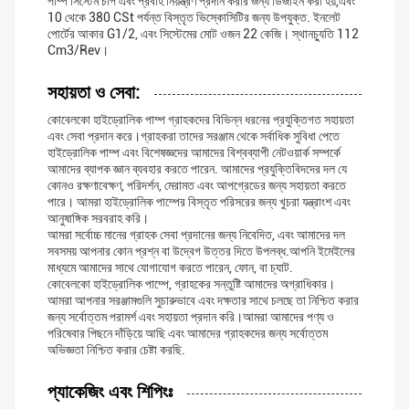
পাম্প সিস্টেম চাপ এবং প্রবাহ নিয়ন্ত্রণ প্রদান করার জন্য ডিজাইন করা হয়,এবং
10 থেকে 380 CSt পর্যন্ত বিস্তৃত ভিস্কোসিটির জন্য উপযুক্ত. ইনলেট
পোর্টের আকার G1/2, এবং সিস্টেমের মোট ওজন 22 কেজি। স্থানচ্যুতি 112
Cm3/rev।
সহায়তা ও সেবা:
কোবেলকো হাইড্রোলিক পাম্প গ্রাহকদের বিভিন্ন ধরনের প্রযুক্তিগত সহায়তা
এবং সেবা প্রদান করে।গ্রাহকরা তাদের সরঞ্জাম থেকে সর্বাধিক সুবিধা পেতে
হাইড্রোলিক পাম্প এবং বিশেষজ্ঞদের আমাদের বিশ্বব্যাপী নেটওয়ার্ক সম্পর্কে
আমাদের ব্যাপক জ্ঞান ব্যবহার করতে পারেন. আমাদের প্রযুক্তিবিদদের দল যে
কোনও রক্ষণাবেক্ষণ, পরিদর্শন, মেরামত এবং আপগ্রেডের জন্য সহায়তা করতে
পারে। আমরা হাইড্রোলিক পাম্পের বিস্তৃত পরিসরের জন্য খুচরা যন্ত্রাংশ এবং
আনুষাঙ্গিক সরবরাহ করি।
আমরা সর্বোচ্চ মানের গ্রাহক সেবা প্রদানের জন্য নিবেদিত, এবং আমাদের দল
সবসময় আপনার কোন প্রশ্ন বা উদ্বেগ উত্তর দিতে উপলব্ধ.আপনি ইমেইলের
মাধ্যমে আমাদের সাথে যোগাযোগ করতে পারেন, ফোন, বা চ্যাট.
কোবেলকো হাইড্রোলিক পাম্পে, গ্রাহকের সন্তুষ্টি আমাদের অগ্রাধিকার।
আমরা আপনার সরঞ্জামগুলি সুচারুভাবে এবং দক্ষতার সাথে চলছে তা নিশ্চিত করার
জন্য সর্বোত্তম পরামর্শ এবং সহায়তা প্রদান করি।আমরা আমাদের পণ্য ও
পরিষেবার পিছনে দাঁড়িয়ে আছি এবং আমাদের গ্রাহকদের জন্য সর্বোত্তম
অভিজ্ঞতা নিশ্চিত করার চেষ্টা করছি.
প্যাকেজিং এবং শিপিংঃ