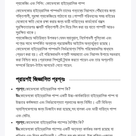
প্যাকেজিং এবং শিপিং: কোবেলকো হাইড্রোলিক পাম্প
কোবেলকোর হাইড্রোলিক পাম্পগুলি তাদের গন্তব্যে নিরাপদে পৌঁছানোর জন্য
শক্তিশালী, সুরক্ষা প্যাকেজিংয়ে পাঠানো হয়।পাম্পটি পরিবহনের সময় বাইরের
যেকোনো ক্ষতি থেকে রক্ষা করার জন্য ভারী দায়িত্বের কার্ডবোর্ড বাক্সে
সুরক্ষিততারপর বাক্সটি শক্তিশালী টেপ দিয়ে সিল করা হয় যাতে পাম্পটি আরও
সুরক্ষিত থাকে।
প্যাকেজিংয়ে অতিরিক্ত উপকরণ যেমন ম্যানুয়াল, নির্দেশাবলী পুস্তিকা এবং
পণ্যের সাথে সম্পর্কিত অন্যান্য প্রয়োজনীয় আইটেম অন্তর্ভুক্ত রয়েছে।
কোবেলকো হাইড্রোলিক পাম্পগুলি নির্ভরযোগ্য শিপিং পরিষেবাগুলির মাধ্যমে
প্রেরণ করা হয়। এই পরিষেবাগুলি পণ্যটি সময়মতো এবং নিরাপদ উপায়ে সরবরাহ
করা নিশ্চিত করে।গ্রাহকরা শিপমেন্ট ট্র্যাক করতে পারেন এবং তার অগ্রগতি
সম্পর্কে রিয়েল-টাইম আপডেট পেতে পারেন.
প্রায়শই জিজ্ঞাসিত প্রশ্নঃ
প্রশ্ন:
কোবেলকো হাইড্রোলিক পাম্প কি?
উঃ
কোবেলকো হাইড্রোলিক পাম্প একটি উচ্চ-কার্যকারিতা হাইড্রোলিক পাম্প যা
উচ্চতর কর্মক্ষমতা এবং নির্ভরযোগ্যতা প্রদানের জন্য নির্মিত। এটি বিভিন্ন
অ্যাপ্লিকেশনের জন্য ডিজাইন করা হয়েছে,সহ হালকা এবং ভারী দায়িত্ব পাম্প
এবং মোটর.
প্রশ্ন:
কোবেলকো হাইড্রোলিক পাম্পের বৈশিষ্ট্য কি?
উঃ
কোবেলকো হাইড্রোলিক পাম্পের একটি অত্যন্ত কার্যকর নকশা রয়েছে যা
পরিধান এবং ছিদ্র প্রতিরোধী। এটিতে কম শব্দ মাত্রা, উচ্চ শক্তি-ওজনের