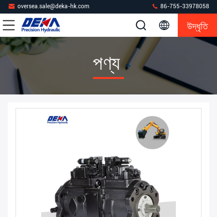
oversea.sale@deka-hk.com
86-755-33978058
উদ্ধৃতি
পণ্য