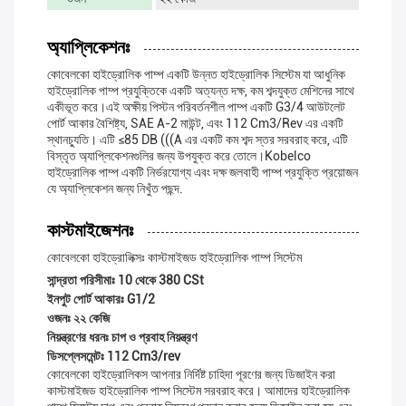
অ্যাপ্লিকেশনঃ
কোবেলকো হাইড্রোলিক পাম্প একটি উন্নত হাইড্রোলিক সিস্টেম যা আধুনিক
হাইড্রোলিক পাম্প প্রযুক্তিকে একটি অত্যন্ত দক্ষ, কম শব্দযুক্ত মেশিনের সাথে
একীভূত করে।এই অক্ষীয় পিস্টন পরিবর্তনশীল পাম্প একটি G3/4 আউটলেট
পোর্ট আকার বৈশিষ্ট্য, SAE A-2 মাউন্ট, এবং 112 Cm3/rev এর একটি
স্থানচ্যুতি। এটি ≤85 DB (((A এর একটি কম শব্দ স্তর সরবরাহ করে, এটি
বিস্তৃত অ্যাপ্লিকেশনগুলির জন্য উপযুক্ত করে তোলে।Kobelco
হাইড্রোলিক পাম্প একটি নির্ভরযোগ্য এবং দক্ষ জলবাহী পাম্প প্রযুক্তি প্রয়োজন
যে অ্যাপ্লিকেশন জন্য নিখুঁত পছন্দ.
কাস্টমাইজেশনঃ
কোবেলকো হাইড্রোলিক্সঃ কাস্টমাইজড হাইড্রোলিক পাম্প সিস্টেম
সান্দ্রতা পরিসীমাঃ 10 থেকে 380 CSt
ইনপুট পোর্ট আকারঃ G1/2
ওজনঃ ২২ কেজি
নিয়ন্ত্রণের ধরনঃ চাপ ও প্রবাহ নিয়ন্ত্রণ
ডিসপ্লেসমেন্টঃ 112 Cm3/rev
কোবেলকো হাইড্রোলিকস আপনার নির্দিষ্ট চাহিদা পূরণের জন্য ডিজাইন করা
কাস্টমাইজড হাইড্রোলিক পাম্প সিস্টেম সরবরাহ করে। আমাদের হাইড্রোলিক