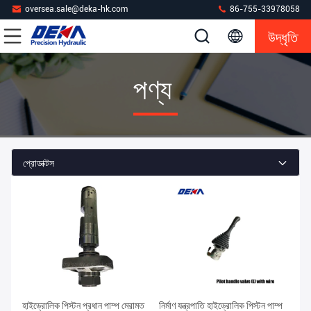
oversea.sale@deka-hk.com
86-755-33978058
উদ্ধৃতি
পণ্য
প্রোডাক্টস
হাইড্রোলিক পিস্টন প্রধান পাম্প মেরামত
নির্মাণ যন্ত্রপাতি হাইড্রোলিক পিস্টন পাম্প