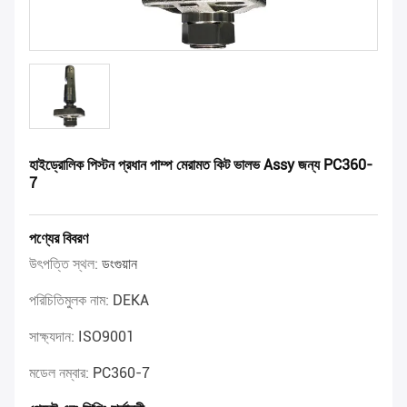
হাইড্রোলিক পিস্টন প্রধান পাম্প মেরামত কিট ভালভ Assy জন্য PC360-
7
পণ্যের বিবরণ
উৎপত্তি স্থল:
ডংগুয়ান
পরিচিতিমুলক নাম:
DEKA
সাক্ষ্যদান:
ISO9001
মডেল নম্বার:
PC360-7