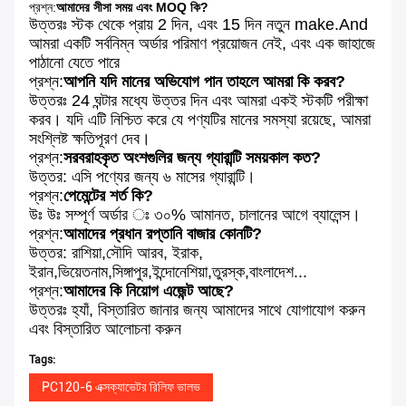
প্রশ্ন:
আমাদের সীসা সময় এবং MOQ কি?
উত্তরঃ স্টক থেকে প্রায় 2 দিন, এবং 15 দিন নতুন make.And
আমরা একটি সর্বনিম্ন অর্ডার পরিমাণ প্রয়োজন নেই, এবং এক জাহাজে
পাঠানো যেতে পারে
প্রশ্ন:
আপনি যদি মানের অভিযোগ পান তাহলে আমরা কি করব?
উত্তরঃ 24 ঘন্টার মধ্যে উত্তর দিন এবং আমরা একই স্টকটি পরীক্ষা
করব। যদি এটি নিশ্চিত করে যে পণ্যটির মানের সমস্যা রয়েছে, আমরা
সংশ্লিষ্ট ক্ষতিপূরণ দেব।
প্রশ্ন:
সরবরাহকৃত অংশগুলির জন্য গ্যারান্টি সময়কাল কত?
উত্তর: এসি পণ্যের জন্য ৬ মাসের গ্যারান্টি।
প্রশ্ন:
পেমেন্টের শর্ত কি?
উঃ উঃ সম্পূর্ণ অর্ডার ঃ ৩০% আমানত, চালানের আগে ব্যালেন্স।
প্রশ্ন:
আমাদের প্রধান রপ্তানি বাজার কোনটি?
উত্তর: রাশিয়া,সৌদি আরব, ইরাক,
ইরান,ভিয়েতনাম,সিঙ্গাপুর,ইন্দোনেশিয়া,তুরস্ক,বাংলাদেশ...
প্রশ্ন:
আমাদের কি নিয়োগ এজেন্ট আছে?
উত্তরঃ হ্যাঁ, বিস্তারিত জানার জন্য আমাদের সাথে যোগাযোগ করুন
এবং বিস্তারিত আলোচনা করুন
Tags:
PC120-6 এক্সক্যাভেটর রিলিফ ভালভ