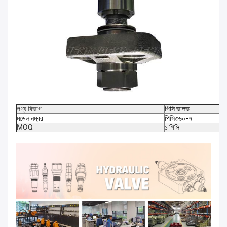
পণ্য বিভাগ
পিসি ভালভ
মডেল নম্বর
পিসি৩৬০-৭
MOQ
১ পিসি