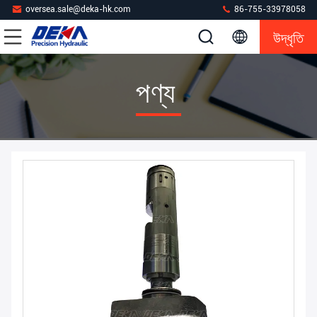
oversea.sale@deka-hk.com
86-755-33978058
উদ্ধৃতি
পণ্য