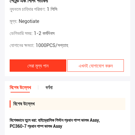
পেমেন্ট এবং শিপিং শর্তাবলী
ন্যূনতম চাহিদার পরিমাণ:
1 পিসি
মূল্য:
Negotiate
ডেলিভারি সময়:
1-2 কর্মদিবস
যোগানের ক্ষমতা:
1000PCS/সপ্তাহ
সেরা মূল্য পান
এখনই যোগাযোগ করুন
বিশেষ উল্লেখ
বর্ণনা
বিশেষ উল্লেখ
বিশেষভাবে তুলে ধরা:
হাইড্রোলিক পিস্টন প্রধান পাম্প ভালভ Assy
,
PC360-7 প্রধান পাম্প ভালভ Assy