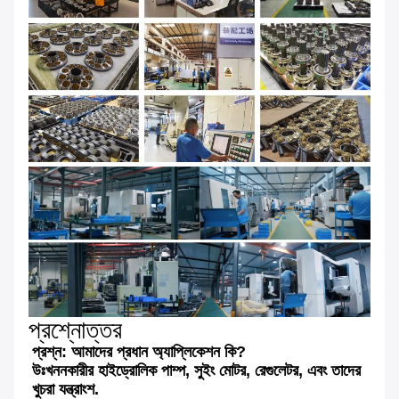
প্রশ্নোত্তর
প্রশ্ন: আমাদের প্রধান অ্যাপ্লিকেশন কি?
উঃ
খননকারীর হাইড্রোলিক পাম্প, সুইং মোটর, রেগুলেটর, এবং তাদের
খুচরা যন্ত্রাংশ.