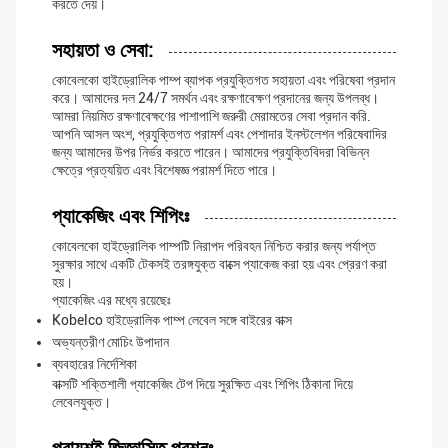
করতে দেয়।
সহায়তা ও সেবা:
কোবেলকো হাইড্রোলিক পাম্প ব্যাপক প্রযুক্তিগত সহায়তা এবং পরিষেবা প্রদান
করে। আমাদের দল 24/7 সমর্থন এবং রক্ষণাবেক্ষণ প্রদানের জন্য উপলব্ধ।
আমরা নিয়মিত রক্ষণাবেক্ষণের পাশাপাশি জরুরী মেরামতের সেবা প্রদান করি.
আপনি আসল অংশ, প্রযুক্তিগত পরামর্শ এবং পেশাদার ইনস্টলেশন পরিষেবাদির
জন্য আমাদের উপর নির্ভর করতে পারেন। আমাদের প্রযুক্তিবিদরা বিভিন্ন
ক্ষেত্রে প্রত্যয়িত এবং বিশেষজ্ঞ পরামর্শ দিতে পারে।
প্যাকেজিং এবং শিপিংঃ
কোবেলকো হাইড্রোলিক পাম্পটি নিরাপদ পরিবহন নিশ্চিত করার জন্য পর্যাপ্ত
সুরক্ষার সাথে একটি টেকসই তরঙ্গযুক্ত বাক্সে প্যাকেজ করা হয় এবং প্রেরণ করা
হয়।
প্যাকেজিং এর মধ্যে রয়েছেঃ
Kobelco হাইড্রোলিক পাম্প লেবেল সঙ্গে বাইরের বাক্স
অভ্যন্তরীণ মোচিং উপাদান
ব্যবহারের নির্দেশিকা
বাক্সটি শক্তিশালী প্যাকেজিং টেপ দিয়ে সুরক্ষিত এবং শিপিং ঠিকানা দিয়ে
লেবেলযুক্ত।