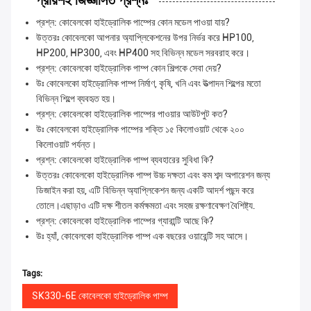
প্রায়শই জিজ্ঞাসিত প্রশ্নঃ
প্রশ্ন: কোবেলকো হাইড্রোলিক পাম্পের কোন মডেল পাওয়া যায়?
উত্তরঃ কোবেলকো আপনার অ্যাপ্লিকেশনের উপর নির্ভর করে HP100,
HP200, HP300, এবং HP400 সহ বিভিন্ন মডেল সরবরাহ করে।
প্রশ্ন: কোবেলকো হাইড্রোলিক পাম্প কোন শিল্পকে সেবা দেয়?
উঃ কোবেলকো হাইড্রোলিক পাম্প নির্মাণ, কৃষি, খনি এবং উত্পাদন শিল্পের মতো
বিভিন্ন শিল্পে ব্যবহৃত হয়।
প্রশ্ন: কোবেলকো হাইড্রোলিক পাম্পের পাওয়ার আউটপুট কত?
উঃ কোবেলকো হাইড্রোলিক পাম্পের শক্তি ১৫ কিলোওয়াট থেকে ২০০
কিলোওয়াট পর্যন্ত।
প্রশ্ন: কোবেলকো হাইড্রোলিক পাম্প ব্যবহারের সুবিধা কি?
উত্তরঃ কোবেলকো হাইড্রোলিক পাম্প উচ্চ দক্ষতা এবং কম শব্দ অপারেশন জন্য
ডিজাইন করা হয়, এটি বিভিন্ন অ্যাপ্লিকেশন জন্য একটি আদর্শ পছন্দ করে
তোলে।এছাড়াও এটি দক্ষ শীতল কর্মক্ষমতা এবং সহজ রক্ষণাবেক্ষণ বৈশিষ্ট্য.
প্রশ্ন: কোবেলকো হাইড্রোলিক পাম্পের গ্যারান্টি আছে কি?
উঃ হ্যাঁ, কোবেলকো হাইড্রোলিক পাম্প এক বছরের ওয়ারেন্টি সহ আসে।
Tags:
SK330-6E কোবেলকো হাইড্রোলিক পাম্প