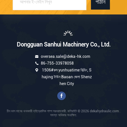
পাঠান
Dongguan Sanhui Machinery Co., Ltd.
oversea.sale@deka-hk.com
86-755-33978058
1506#রুম yunhuatime বিল্ডিং, S
hajing টাউন Baoan জেলা Shenz
hen City
চীন ভাল মানের খননকারী হাইড্রোলিক পাম্প সরবরাহকারী. কপিরাইট © 2026 dekahydraulic.com .
সমস্ত অধিকার সংরক্ষিত.