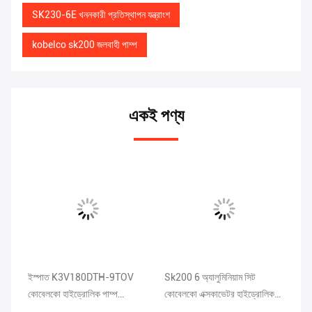
SK230-6E খননকারী প্রতিস্থাপন যন্ত্রাংশ
kobelco sk200 জলবাহী পাম্প
একই পণ্য
ইস্পাত K3V180DTH-9TOV
Sk200 6 অ্যালুমিনিয়াম সিট
DE
কোবেলকো হাইড্রোলিক পাম্প
কোবেলকো এক্সকাভেটর হাইড্রোলিক
হা
SK450-6 খননকারী খুচরা যন্ত্রাংশ
পাম্প K3V112DT-9T1L
এক্