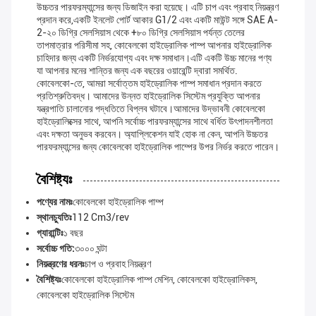
উচ্চতর পারফরম্যান্সের জন্য ডিজাইন করা হয়েছে। এটি চাপ এবং প্রবাহ নিয়ন্ত্রণ
প্রদান করে,একটি ইনলেট পোর্ট আকার G1/2 এবং একটি মাউন্ট সঙ্গে SAE A-
2-২০ ডিগ্রি সেলসিয়াস থেকে +৮০ ডিগ্রি সেলসিয়াস পর্যন্ত তেলের
তাপমাত্রার পরিসীমা সহ, কোবেলকো হাইড্রোলিক পাম্প আপনার হাইড্রোলিক
চাহিদার জন্য একটি নির্ভরযোগ্য এবং দক্ষ সমাধান।এটি একটি উচ্চ মানের পণ্য
যা আপনার মনের শান্তির জন্য এক বছরের ওয়ারেন্টি দ্বারা সমর্থিত.
কোবেলকো-তে, আমরা সর্বোত্তম হাইড্রোলিক পাম্প সমাধান প্রদান করতে
প্রতিশ্রুতিবদ্ধ। আমাদের উন্নত হাইড্রোলিক সিস্টেম প্রযুক্তি আপনার
যন্ত্রপাতি চালানোর পদ্ধতিতে বিপ্লব ঘটাবে।আমাদের উদ্ভাবনী কোবেলকো
হাইড্রোলিক্সের সাথে, আপনি সর্বোচ্চ পারফরম্যান্সের সাথে বর্ধিত উৎপাদনশীলতা
এবং দক্ষতা অনুভব করবেন। অ্যাপ্লিকেশন যাই হোক না কেন, আপনি উচ্চতর
পারফরম্যান্সের জন্য কোবেলকো হাইড্রোলিক পাম্পের উপর নির্ভর করতে পারেন।
বৈশিষ্ট্যঃ
পণ্যের নামঃ
কোবেলকো হাইড্রোলিক পাম্প
স্থানচ্যুতিঃ
112 Cm3/rev
গ্যারান্টিঃ
১ বছর
সর্বোচ্চ গতি:
৩০০০ ঘন্টা
নিয়ন্ত্রণের ধরনঃ
চাপ ও প্রবাহ নিয়ন্ত্রণ
বৈশিষ্ট্যঃ
কোবেলকো হাইড্রোলিক পাম্প মেশিন, কোবেলকো হাইড্রোলিকস,
কোবেলকো হাইড্রোলিক সিস্টেম