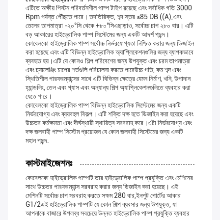
এটিতে অক্ষীয় পিস্টন পরিবর্তনশীল পাম্প টাইপ রয়েছে এবং সর্বাধিক গতি 3000
Rpm পর্যন্ত পৌঁছতে পারে। তদতিরিক্ত, শব্দ স্তর ≤85 DB ((A),এবং
তেলের তাপমাত্রা -২০°সি থেকে +৮০°সিএছাড়াও, সর্বোচ্চ চাপ ২৮০ বার। এটি
বড় আকারের হাইড্রোলিক পাম্প সিস্টেমের জন্য একটি আদর্শ পছন্দ।
কোবেলকো হাইড্রোলিক পাম্প সর্বোচ্চ নির্ভরযোগ্যতা নিশ্চিত করার জন্য ডিজাইন
করা হয়েছে এবং এটি বিভিন্ন হাইড্রোলিক অ্যাপ্লিকেশনগুলির জন্য ব্যাপকভাবে
ব্যবহৃত হয়।এটি যে কোনও শিল্প পরিবেশের জন্য উপযুক্ত এবং চরম তাপমাত্রা
এবং চ্যালেঞ্জিং চাপের শর্তগুলি পরিচালনা করতে পারেউচ্চ গতি, কম শব্দ এবং
স্থিতিশীল পারফরম্যান্সের সাথে এটি বিভিন্ন ক্ষেত্রে যেমন নির্মাণ, খনি, উপাদান
হ্যান্ডলিং, তেল এবং গ্যাস এবং অন্যান্য শিল্প অ্যাপ্লিকেশনগুলিতে ব্যবহার করা
যেতে পারে।
কোবেলকো হাইড্রোলিক পাম্প বিভিন্ন হাইড্রোলিক সিস্টেমের জন্য একটি
নির্ভরযোগ্য এবং ব্যয়বহুল বিকল্প। এটি শক্তি দক্ষ হতে ডিজাইন করা হয়েছে এবং
উচ্চতর কর্মক্ষমতা এবং দীর্ঘস্থায়ী স্থায়িত্ব সরবরাহ করে।এটা নির্ভরযোগ্য এবং
দক্ষ জলবাহী পাম্প সিস্টেম প্রয়োজন যে কোন জলবাহী সিস্টেমের জন্য একটি
মহান পছন্দ.
কাস্টমাইজেশনঃ
কোবেলকো হাইড্রোলিক পাম্পটি তার হাইড্রোলিক পাম্প প্রযুক্তি এবং মেশিনের
সাথে উচ্চতর পারফরম্যান্স সরবরাহ করার জন্য ডিজাইন করা হয়েছে। এই
মেশিনটি সর্বোচ্চ চাপ সরবরাহ করতে সক্ষম 280 বার,ইনপুট পোর্টের আকার
G1/2এই হাইড্রোলিক পাম্পটি যে কোন শিল্প ব্যবসার জন্য উপযুক্ত, যা
আপনাকে বাজারে উপলব্ধ সবচেয়ে উন্নত হাইড্রোলিক পাম্প প্রযুক্তি ব্যবহার