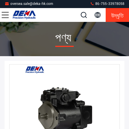
oversea.sale@deka-hk.com
86-755-33978058
উদ্ধৃতি
পণ্য