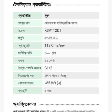
টেকনিক্যাল প্যারামিটারঃ
প্যারামিটার
মূল্য
পণ্যের নাম
কোবেলকো হাইড্রোলিক পাম্প
মডেল
K3V112DT
মাউন্ট
এসএই এ-২
স্থানচ্যুতি
112 Cm3/rev
সর্বাধিক গতি
৩০০০ ঘন্টা
ওজন
২২ কেজি
ইনপুট পোর্টের আকার
G1/2
নিয়ন্ত্রণের ধরন
চাপ ও প্রবাহ নিয়ন্ত্রণ
গোলমাল স্তর
≤85 ডিবি (এ)
গ্যারান্টি
১ বছর
অ্যাপ্লিকেশনঃ
কোবেলকো হাইড্রোলিক পাম্প
এটি একটি ধরণের হাইড্রোলিক পাম্প ডিভাইস।