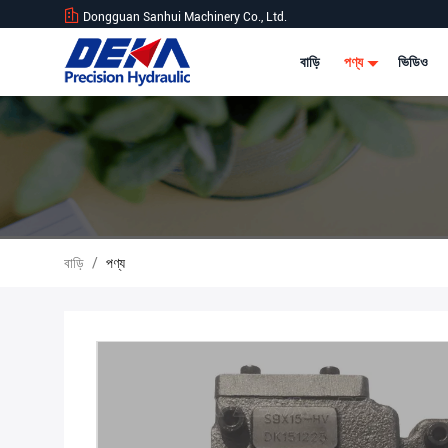
Dongguan Sanhui Machinery Co., Ltd.
বাড়ি
পণ্য
ভিডিও
বাড়ি
/
পণ্য