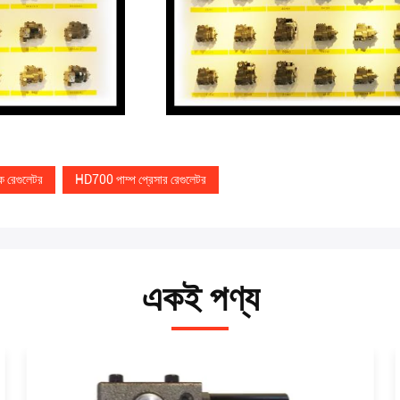
 রেগুলেটর
HD700 পাম্প প্রেসার রেগুলেটর
একই পণ্য