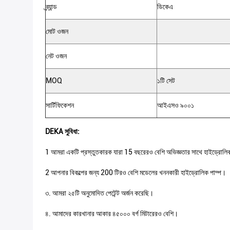
ব্র্যান্ড
ডিকেএ
মোট ওজন
নেট ওজন
MOQ
১টি সেট
সার্টিফিকেশন
আইএসও ৯০০১
DEKA সুবিধা:
1 আমরা একটি প্রস্তুতকারক যারা 15 বছরেরও বেশি অভিজ্ঞতার সাথে হাইড্রোলিক শ
2 আপনার বিকল্পের জন্য 200 টিরও বেশি মডেলের খননকারী হাইড্রোলিক পাম্প।
৩. আমরা ২৫টি অনুমোদিত পেটেন্ট অর্জন করেছি।
৪. আমাদের কারখানার আকার ৪৫০০০ বর্গ মিটারেরও বেশি।