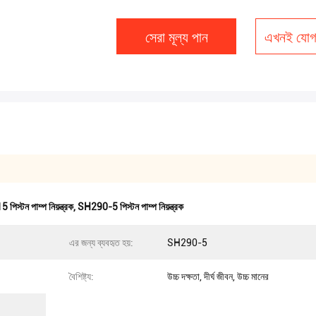
সেরা মূল্য পান
এখনই যোগ
পিস্টন পাম্প নিয়ন্ত্রক
,
SH290-5 পিস্টন পাম্প নিয়ন্ত্রক
এর জন্য ব্যবহৃত হয়:
SH290-5
বৈশিষ্ট্য:
উচ্চ দক্ষতা, দীর্ঘ জীবন, উচ্চ মানের