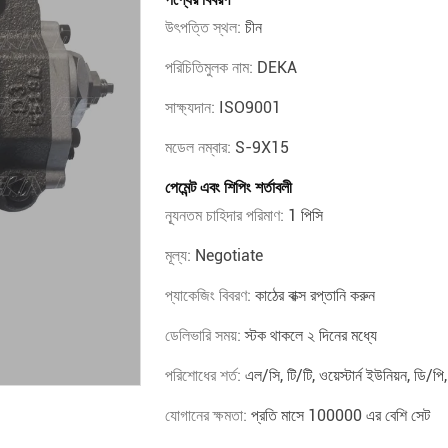
উৎপত্তি স্থল:
চীন
পরিচিতিমুলক নাম:
DEKA
সাক্ষ্যদান:
ISO9001
মডেল নম্বার:
S-9X15
পেমেন্ট এবং শিপিং শর্তাবলী
ন্যূনতম চাহিদার পরিমাণ:
1 পিসি
মূল্য:
Negotiate
প্যাকেজিং বিবরণ:
কাঠের বাক্স রপ্তানি করুন
ডেলিভারি সময়:
স্টক থাকলে ২ দিনের মধ্যে
পরিশোধের শর্ত:
এল/সি, টি/টি, ওয়েস্টার্ন ইউনিয়ন, ডি/পি
যোগানের ক্ষমতা:
প্রতি মাসে 100000 এর বেশি সেট