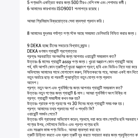
5 পণ্যগুলি একত্রিত করার জন্য 500 টিরও বেশি দক্ষ এবং পেশাদার কর্মী।
6 আমাদের কারখানার ISO9001 শংসাপত্র রয়েছে।
আমরা প্রিমিয়াম বিক্রয়োত্তর সেবা ব্যবস্থা প্রদান করি।
8 আমাদের যুদ্ধঘর পর্যাপ্ত পণ্য স্টক আছে সময়মত ডেলিভারি নিশ্চিত করার জন্য।
9 DEKA হচ্ছে চীনের সবচেয়ে বিখ্যাত ব্র্যান্ড।
DEKA গুণমান গ্যারান্টি প্রশ্নোত্তর
প্রশ্নঃ সরবরাহিত অংশগুলির জন্য আপনার ওয়ারেন্টি সময়কাল কত?
উত্তরঃ 6 মাসের গ্যারান্টি assy পণ্য জন্য। খুচরা যন্ত্রাংশ কোন গ্যারান্টি আছে
পর্ব, যদি আপনি কোন ত্রুটিপূর্ণ খুচরা যন্ত্রাংশ গ্রহণ, ছবি এবং ভিডিও নিতে দয়া করে
অবিলম্বে আমাদের সাথে যোগাযোগ করুন, নিশ্চিতকরণের পরে, আমরা একই মান দিত
নতুন অর্ডারে ছাড় বা পরবর্তী পুনরাবৃত্তি নতুন যোগ্য পণ্য প্রদান
আদেশ।
প্রশ্ন: নতুন অংশ এবং পুনর্নির্মাণের জন্য আপনার গ্যারান্টি সময়কাল কত?
উত্তরঃ নতুন পণ্যের জন্য গ্যারান্টি 6 মাস। আমরা পুনর্নির্মাণ অংশ বিক্রি না
প্রশ্ন: গ্যারান্টি সময়সীমা কখন শুরু হয়?
উত্তরঃ গ্রাহক পণ্য গ্রহণের পর 30 দিনের মধ্যে গ্যারান্টি সময় শুরু হয়।
প্রশ্ন: আমাদের তথ্য প্রদানের শর্ত ও পদ্ধতি কি?
ওয়ারেন্টি সমর্থন পেতে?
উত্তরঃ যদি গ্রাহকরা অভিযোগ করেন, প্রথমে, দয়া করে নাম প্লেটের ছবি সরবরাহ 
পণ্যের উপর, সেইসাথে ভিডিও এবং প্রশ্ন পণ্যের ছবি
এবং সরঞ্জাম কাজ পণ্য ভিডিও. আমরা ব্যবস্থা করা হবে
ত্রুটি চিহ্নিত করতে এবং দ্রুত ত্রুটি দূর করতে সহায়তা করার জন্য প্রযুক্তিগত কর