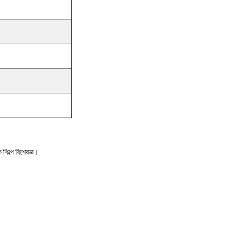
িল্পে বিশেষজ্ঞ।