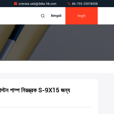
oversea.sale@deka-hk.com
86-755-33978058
উদ্ধৃতি
Bengali
টন পাম্প নিয়ন্ত্রক S-9X15 জন্য