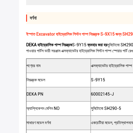
বর্ণনা
ইস্পাত Excavator হাইড্রোলিক পিস্টন পাম্প নিয়ন্ত্রক S-9X15 জন্য SH2
DEKA হাইড্রোলিক পাম্প নিয়ন্ত্রক
S-9Y15
ব্যবহার করা হয়
সুমিটোমো SH29
পাওয়ার পার্টস ভারী সরঞ্জাম এক্সক্যাভেটর হাইড্রোলিক পিস্টন পাম্প স্পেয়ার প
পণ্যের নাম
এক্সক্যাভেটর হাইড্রোলিক পাম্প নি
নিয়ন্ত্রক মডেল
S-9Y15
DEKA PN
60002145-J
অ্যাপ্লিকেশন মেশিন NO
সুমিটোমো SH290-5
সাধারণ মডেল বর্ণনা
একচেটিয়া মডেল, প্রতিস্থাপনযো