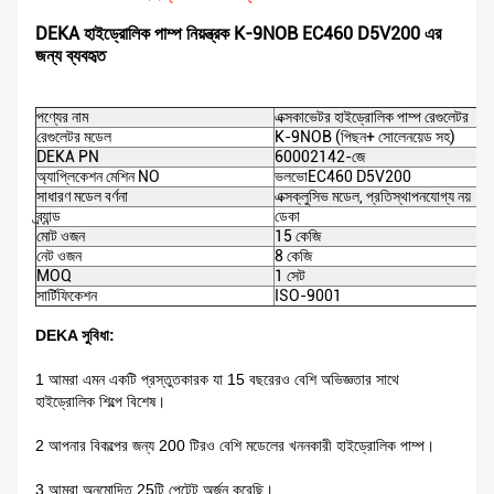
DEKA হাইড্রোলিক পাম্প নিয়ন্ত্রক K-9NOB EC460 D5V200 এর
জন্য ব্যবহৃত
পণ্যের নাম
এক্সকাভেটর হাইড্রোলিক পাম্প রেগুলেটর
রেগুলেটর মডেল
K-9NOB (পিছন+ সোলেনয়েড সহ)
DEKA PN
60002142-জে
অ্যাপ্লিকেশন মেশিন NO
ভলভো
EC460 D5V200
সাধারণ মডেল বর্ণনা
এক্সক্লুসিভ মডেল, প্রতিস্থাপনযোগ্য নয়
ব্র্যান্ড
ডেকা
মোট ওজন
15 কেজি
নেট ওজন
8 কেজি
MOQ
1 সেট
সার্টিফিকেশন
ISO-9001
DEKA সুবিধা:
1 আমরা এমন একটি প্রস্তুতকারক যা 15 বছরেরও বেশি অভিজ্ঞতার সাথে
হাইড্রোলিক শিল্পে বিশেষ।
2 আপনার বিকল্পের জন্য 200 টিরও বেশি মডেলের খননকারী হাইড্রোলিক পাম্প।
3 আমরা অনুমোদিত 25টি পেটেন্ট অর্জন করেছি।