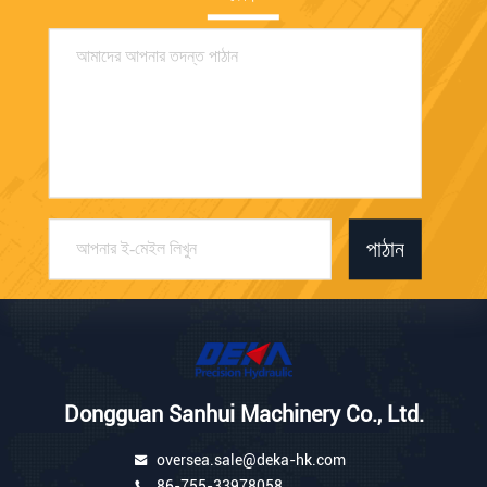
পাঠান
Dongguan Sanhui Machinery Co., Ltd.
oversea.sale@deka-hk.com
86-755-33978058