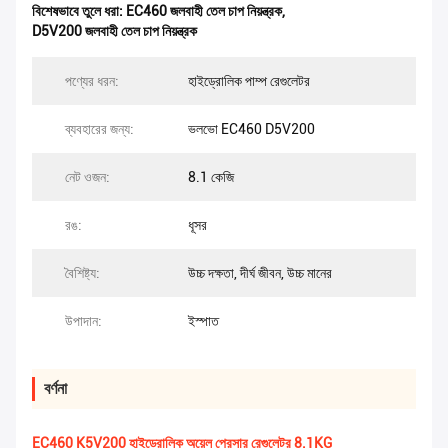
বিশেষভাবে তুলে ধরা:
EC460 জলবাহী তেল চাপ নিয়ন্ত্রক
,
D5V200 জলবাহী তেল চাপ নিয়ন্ত্রক
পণ্যের ধরন:
হাইড্রোলিক পাম্প রেগুলেটর
ব্যবহারের জন্য:
ভলভো EC460 D5V200
নেট ওজন:
8.1 কেজি
রঙ:
ধূসর
বৈশিষ্ট্য:
উচ্চ দক্ষতা, দীর্ঘ জীবন, উচ্চ মানের
উপাদান:
ইস্পাত
বর্ণনা
EC460 K5V200 হাইড্রোলিক অয়েল প্রেসার রেগুলেটর 8.1KG