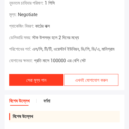
ন্যূনতম চাহিদার পরিমাণ:
1 পিসি
মূল্য:
Negotiate
প্যাকেজিং বিবরণ:
কাঠের বাক্স
ডেলিভারি সময়:
স্টক উপলব্ধ হলে 2 দিনের মধ্যে
পরিশোধের শর্ত:
এল/সি, টি/টি, ওয়েস্টার্ন ইউনিয়ন, ডি/পি, ডি/এ, মানিগ্রাম
যোগানের ক্ষমতা:
প্রতি মাসে 100000 এর বেশি সেট
সেরা মূল্য পান
এখনই যোগাযোগ করুন
বিশেষ উল্লেখ
বর্ণনা
বিশেষ উল্লেখ