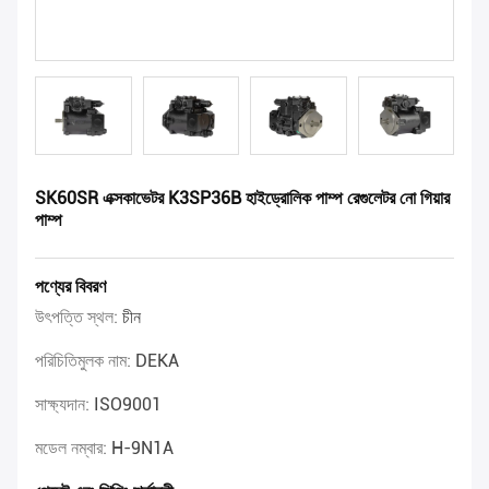
SK60SR এক্সকাভেটর K3SP36B হাইড্রোলিক পাম্প রেগুলেটর নো গিয়ার
পাম্প
পণ্যের বিবরণ
উৎপত্তি স্থল:
চীন
পরিচিতিমুলক নাম:
DEKA
সাক্ষ্যদান:
ISO9001
মডেল নম্বার:
H-9N1A