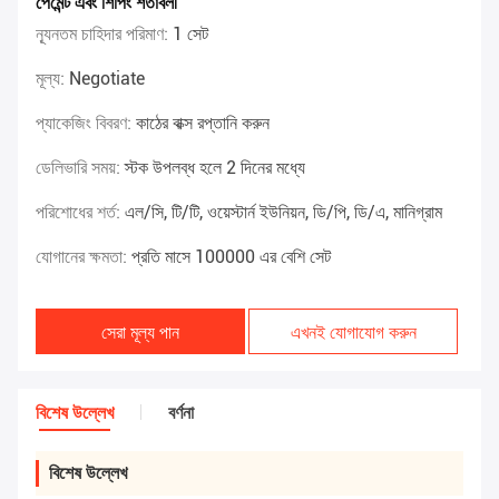
পেমেন্ট এবং শিপিং শর্তাবলী
ন্যূনতম চাহিদার পরিমাণ:
1 সেট
মূল্য:
Negotiate
প্যাকেজিং বিবরণ:
কাঠের বাক্স রপ্তানি করুন
ডেলিভারি সময়:
স্টক উপলব্ধ হলে 2 দিনের মধ্যে
পরিশোধের শর্ত:
এল/সি, টি/টি, ওয়েস্টার্ন ইউনিয়ন, ডি/পি, ডি/এ, মানিগ্রাম
যোগানের ক্ষমতা:
প্রতি মাসে 100000 এর বেশি সেট
সেরা মূল্য পান
এখনই যোগাযোগ করুন
বিশেষ উল্লেখ
বর্ণনা
বিশেষ উল্লেখ