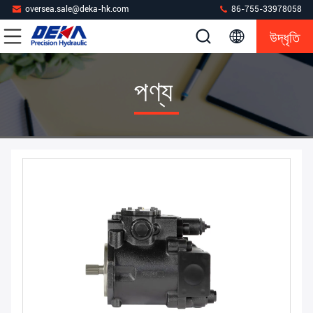
oversea.sale@deka-hk.com
86-755-33978058
উদ্ধৃতি
পণ্য