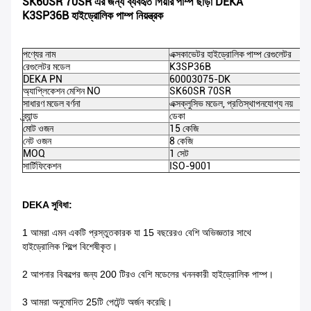
SK60SR 70SR এর জন্য ব্যবহৃত গিয়ার পাম্প ছাড়া DEKA
K3SP36B হাইড্রোলিক পাম্প নিয়ন্ত্রক
পণ্যের নাম
এক্সকাভেটর হাইড্রোলিক পাম্প রেগুলেটর
রেগুলেটর মডেল
K3SP36B
DEKA PN
60003075-DK
অ্যাপ্লিকেশন মেশিন NO
SK60SR 70SR
সাধারণ মডেল বর্ণনা
এক্সক্লুসিভ মডেল, প্রতিস্থাপনযোগ্য নয়
ব্র্যান্ড
ডেকা
মোট ওজন
15 কেজি
নেট ওজন
8 কেজি
MOQ
1 সেট
সার্টিফিকেশন
ISO-9001
DEKA সুবিধা:
1 আমরা এমন একটি প্রস্তুতকারক যা 15 বছরেরও বেশি অভিজ্ঞতার সাথে
হাইড্রোলিক শিল্পে বিশেষীকৃত।
2 আপনার বিকল্পের জন্য 200 টিরও বেশি মডেলের খননকারী হাইড্রোলিক পাম্প।
3 আমরা অনুমোদিত 25টি পেটেন্ট অর্জন করেছি।