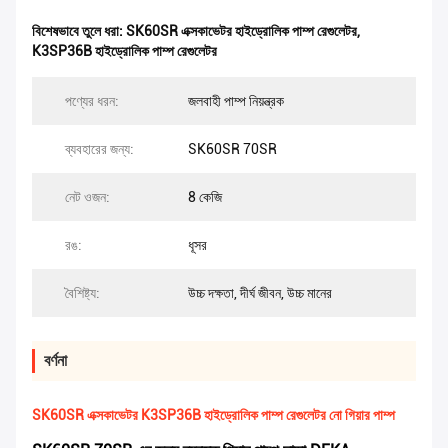
বিশেষভাবে তুলে ধরা:
SK60SR এক্সকাভেটর হাইড্রোলিক পাম্প রেগুলেটর
,
K3SP36B হাইড্রোলিক পাম্প রেগুলেটর
পণ্যের ধরন:
জলবাহী পাম্প নিয়ন্ত্রক
ব্যবহারের জন্য:
SK60SR 70SR
নেট ওজন:
8 কেজি
রঙ:
ধূসর
বৈশিষ্ট্য:
উচ্চ দক্ষতা, দীর্ঘ জীবন, উচ্চ মানের
বর্ণনা
SK60SR এক্সকাভেটর K3SP36B হাইড্রোলিক পাম্প রেগুলেটর নো গিয়ার পাম্প