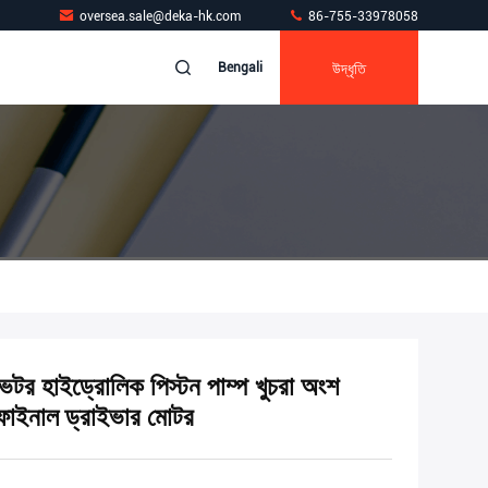
oversea.sale@deka-hk.com
86-755-33978058
উদ্ধৃতি
Bengali
্যাভেটর হাইড্রোলিক পিস্টন পাম্প খুচরা অংশ
াইনাল ড্রাইভার মোটর