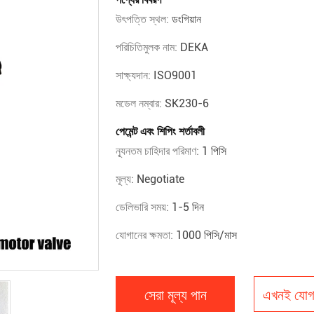
উৎপত্তি স্থল:
ডংগিয়ান
পরিচিতিমুলক নাম:
DEKA
সাক্ষ্যদান:
ISO9001
মডেল নম্বার:
SK230-6
পেমেন্ট এবং শিপিং শর্তাবলী
ন্যূনতম চাহিদার পরিমাণ:
1 পিসি
মূল্য:
Negotiate
ডেলিভারি সময়:
1-5 দিন
যোগানের ক্ষমতা:
1000 পিসি/মাস
সেরা মূল্য পান
এখনই যোগ