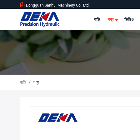
Dongguan Sanhui Machinery Co., Ltd.
বাড়ি
পণ্য
ভিডিও
বাড়ি
/
পণ্য