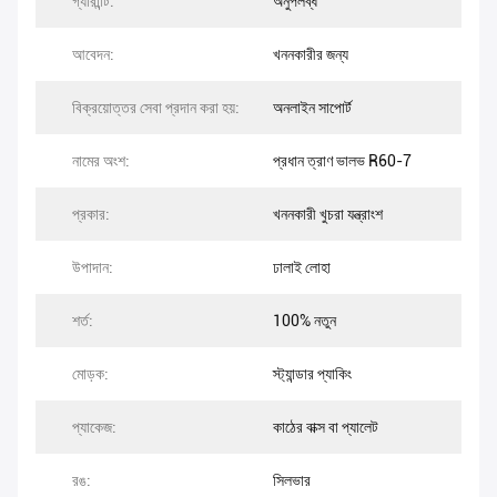
গ্যারান্টি:
অনুপলব্ধ
আবেদন:
খননকারীর জন্য
বিক্রয়োত্তর সেবা প্রদান করা হয়:
অনলাইন সাপোর্ট
নামের অংশ:
প্রধান ত্রাণ ভালভ R60-7
প্রকার:
খননকারী খুচরা যন্ত্রাংশ
উপাদান:
ঢালাই লোহা
শর্ত:
100% নতুন
মোড়ক:
স্ট্যান্ডার প্যাকিং
প্যাকেজ:
কাঠের বাক্স বা প্যালেট
রঙ:
সিলভার