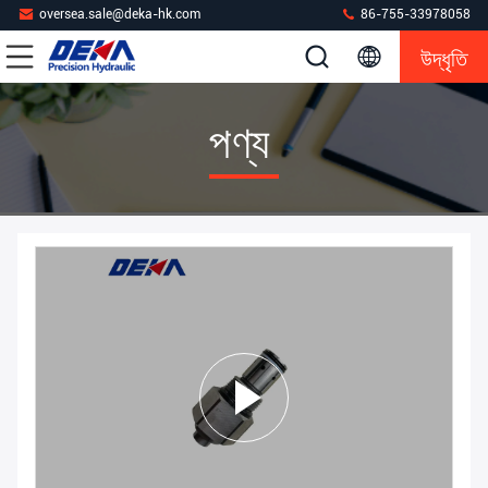
oversea.sale@deka-hk.com
86-755-33978058
উদ্ধৃতি
পণ্য