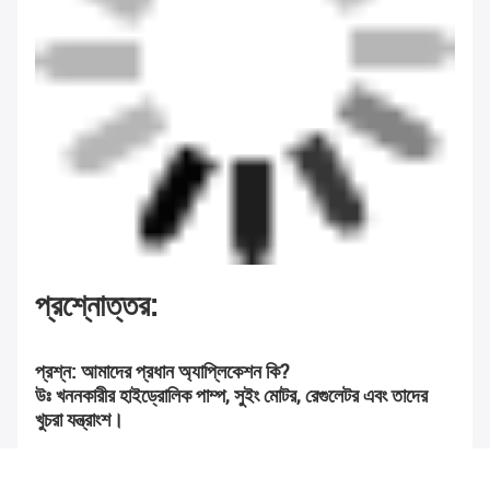
প্রশ্নোত্তর:
প্রশ্ন: আমাদের প্রধান অ্যাপ্লিকেশন কি?
উঃ খননকারীর হাইড্রোলিক পাম্প, সুইং মোটর, রেগুলেটর এবং তাদের 
খুচরা যন্ত্রাংশ।