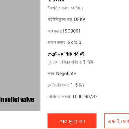
উৎপত্তি স্থল:
ডংগিয়ান
পরিচিতিমুলক নাম:
DEKA
সাক্ষ্যদান:
ISO9001
মডেল নম্বার:
SK450
পেমেন্ট এবং শিপিং শর্তাবলী
ন্যূনতম চাহিদার পরিমাণ:
1 পিসি
মূল্য:
Negotiate
ডেলিভারি সময়:
1-5 দিন
যোগানের ক্ষমতা:
1000 পিসি/মাস
সেরা মূল্য পান
এখনই যোগ