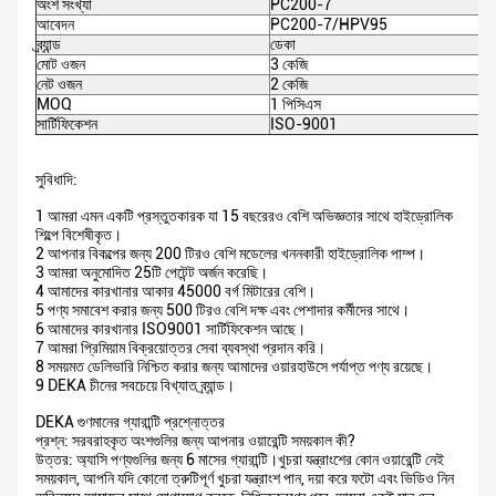
অংশ সংখ্যা
PC200-7
আবেদন
PC200-7/HPV95
ব্র্যান্ড
ডেকা
মোট ওজন
3 কেজি
নেট ওজন
2 কেজি
MOQ
1 পিসিএস
সার্টিফিকেশন
ISO-9001
সুবিধাদি:
1 আমরা এমন একটি প্রস্তুতকারক যা 15 বছরেরও বেশি অভিজ্ঞতার সাথে হাইড্রোলিক
শিল্পে বিশেষীকৃত।
2 আপনার বিকল্পের জন্য 200 টিরও বেশি মডেলের খননকারী হাইড্রোলিক পাম্প।
3 আমরা অনুমোদিত 25টি পেটেন্ট অর্জন করেছি।
4 আমাদের কারখানার আকার 45000 বর্গ মিটারের বেশি।
5 পণ্য সমাবেশ করার জন্য 500 টিরও বেশি দক্ষ এবং পেশাদার কর্মীদের সাথে।
6 আমাদের কারখানার ISO9001 সার্টিফিকেশন আছে।
7 আমরা প্রিমিয়াম বিক্রয়োত্তর সেবা ব্যবস্থা প্রদান করি।
8 সময়মত ডেলিভারি নিশ্চিত করার জন্য আমাদের ওয়ারহাউসে পর্যাপ্ত পণ্য রয়েছে।
9 DEKA চীনের সবচেয়ে বিখ্যাত ব্র্যান্ড।
DEKA গুণমানের গ্যারান্টি প্রশ্নোত্তর
প্রশ্ন: সরবরাহকৃত অংশগুলির জন্য আপনার ওয়ারেন্টি সময়কাল কী?
উত্তর: অ্যাসি পণ্যগুলির জন্য 6 মাসের গ্যারান্টি।খুচরা যন্ত্রাংশের কোন ওয়ারেন্টি নেই
সময়কাল, আপনি যদি কোনো ত্রুটিপূর্ণ খুচরা যন্ত্রাংশ পান, দয়া করে ফটো এবং ভিডিও নিন