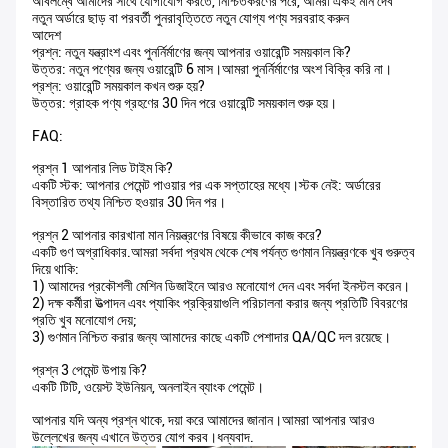
অবিলম্বে আমাদের সাথে যোগাযোগ করতে, নিশ্চিতকরণের পরে, আমরা একই মান দেব
নতুন অর্ডারে ছাড় বা পরবর্তী পুনরাবৃত্তিতে নতুন যোগ্য পণ্য সরবরাহ করুন
আদেশ
প্রশ্ন: নতুন যন্ত্রাংশ এবং পুনর্নির্মাণের জন্য আপনার ওয়ারেন্টি সময়কাল কি?
উত্তর: নতুন পণ্যের জন্য ওয়ারেন্টি 6 মাস।আমরা পুনর্নির্মাণের অংশ বিক্রি করি না।
প্রশ্ন: ওয়ারেন্টি সময়কাল কখন শুরু হয়?
উত্তর: গ্রাহক পণ্য গ্রহণের 30 দিন পরে ওয়ারেন্টি সময়কাল শুরু হয়।
FAQ:
প্রশ্ন 1 আপনার লিড টাইম কি?
একটি স্টক: আপনার পেমেন্ট পাওয়ার পর এক সপ্তাহের মধ্যে।স্টক নেই: অর্ডারের
বিস্তারিত তথ্য নিশ্চিত হওয়ার 30 দিন পর।
প্রশ্ন 2 আপনার কারখানা মান নিয়ন্ত্রণের বিষয়ে কীভাবে কাজ করে?
একটি গুণ অগ্রাধিকার.আমরা সর্বদা প্রথম থেকে শেষ পর্যন্ত গুণমান নিয়ন্ত্রণকে খুব গুরুত্ব
দিয়ে থাকি:
1) আমাদের প্রকৌশলী মেশিন ডিজাইনে আরও মনোযোগ দেন এবং সর্বদা ইনস্টল করেন।
2) দক্ষ কর্মীরা উত্পাদন এবং প্যাকিং প্রক্রিয়াগুলি পরিচালনা করার জন্য প্রতিটি বিবরণের
প্রতি খুব মনোযোগ দেয়;
3) গুণমান নিশ্চিত করার জন্য আমাদের কাছে একটি পেশাদার QA/QC দল রয়েছে।
প্রশ্ন 3 পেমেন্ট উপায় কি?
একটি টিটি, ওয়েস্ট ইউনিয়ন, অনলাইন ব্যাংক পেমেন্ট।
আপনার যদি অন্য প্রশ্ন থাকে, দয়া করে আমাদের জানান।আমরা আপনার আরও
উল্লেখের জন্য এখানে উত্তর যোগ করব।ধন্যবাদ.