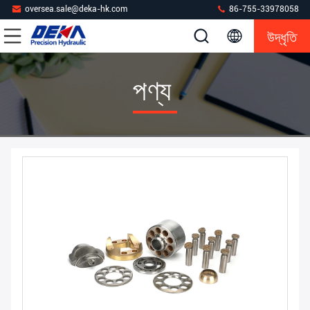
oversea.sale@deka-hk.com
86-755-33978058
উদ্ধৃতি
পণ্য