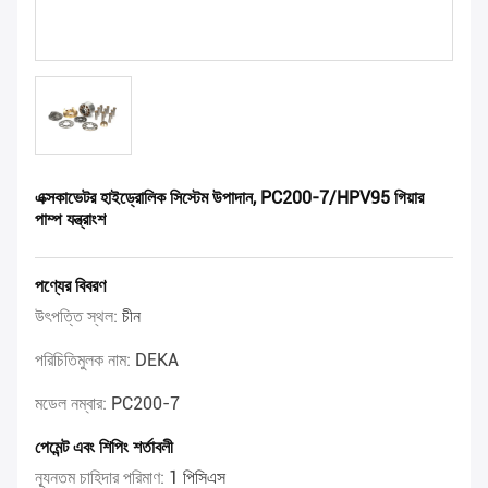
এক্সকাভেটর হাইড্রোলিক সিস্টেম উপাদান, PC200-7/HPV95 গিয়ার
পাম্প যন্ত্রাংশ
পণ্যের বিবরণ
উৎপত্তি স্থল:
চীন
পরিচিতিমুলক নাম:
DEKA
মডেল নম্বার:
PC200-7
পেমেন্ট এবং শিপিং শর্তাবলী
ন্যূনতম চাহিদার পরিমাণ:
1 পিসিএস