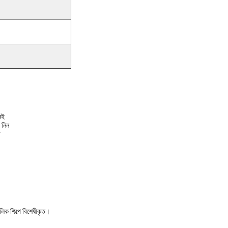
নেই
 নিন
ব
িক শিল্পে বিশেষীকৃত।