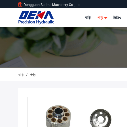
Dongguan Sanhui Machinery Co., Ltd.
বাড়ি
পণ্য
ভিডিও
বাড়ি
/
পণ্য