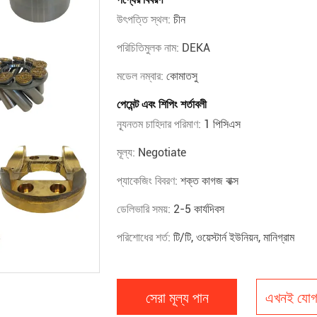
উৎপত্তি স্থল:
চীন
পরিচিতিমুলক নাম:
DEKA
মডেল নম্বার:
কোমাতসু
পেমেন্ট এবং শিপিং শর্তাবলী
ন্যূনতম চাহিদার পরিমাণ:
1 পিসিএস
মূল্য:
Negotiate
প্যাকেজিং বিবরণ:
শক্ত কাগজ বাক্স
ডেলিভারি সময়:
2-5 কার্যদিবস
পরিশোধের শর্ত:
টি/টি, ওয়েস্টার্ন ইউনিয়ন, মানিগ্রাম
সেরা মূল্য পান
এখনই যোগ