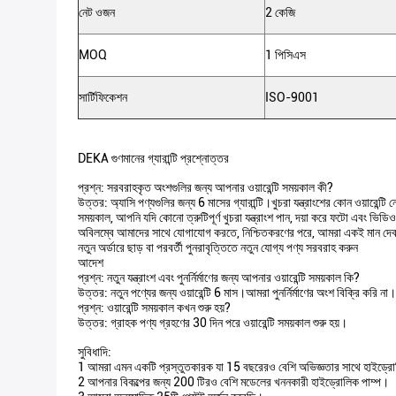
নেট ওজন
2 কেজি
MOQ
1 পিসিএস
সার্টিফিকেশন
ISO-9001
DEKA গুণমানের গ্যারান্টি প্রশ্নোত্তর
প্রশ্ন: সরবরাহকৃত অংশগুলির জন্য আপনার ওয়ারেন্টি সময়কাল কী?
উত্তর: অ্যাসি পণ্যগুলির জন্য 6 মাসের গ্যারান্টি।খুচরা যন্ত্রাংশের কোন ওয়ারেন্টি 
সময়কাল, আপনি যদি কোনো ত্রুটিপূর্ণ খুচরা যন্ত্রাংশ পান, দয়া করে ফটো এবং ভিডিও
অবিলম্বে আমাদের সাথে যোগাযোগ করতে, নিশ্চিতকরণের পরে, আমরা একই মান দে
নতুন অর্ডারে ছাড় বা পরবর্তী পুনরাবৃত্তিতে নতুন যোগ্য পণ্য সরবরাহ করুন
আদেশ
প্রশ্ন: নতুন যন্ত্রাংশ এবং পুনর্নির্মাণের জন্য আপনার ওয়ারেন্টি সময়কাল কি?
উত্তর: নতুন পণ্যের জন্য ওয়ারেন্টি 6 মাস।আমরা পুনর্নির্মাণের অংশ বিক্রি করি না।
প্রশ্ন: ওয়ারেন্টি সময়কাল কখন শুরু হয়?
উত্তর: গ্রাহক পণ্য গ্রহণের 30 দিন পরে ওয়ারেন্টি সময়কাল শুরু হয়।
সুবিধাদি:
1 আমরা এমন একটি প্রস্তুতকারক যা 15 বছরেরও বেশি অভিজ্ঞতার সাথে হাইড্রোল
2 আপনার বিকল্পের জন্য 200 টিরও বেশি মডেলের খননকারী হাইড্রোলিক পাম্প।