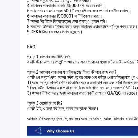
3 আমরা অনুমোদিত 25টি পেটেন্ট অর্জন করেছি।
4 আমাদের কারখানার আকার 45000 বর্গ মিটারের বেশি।
5 পণ্য সমাবেশ করার জন্য 500 টিরও বেশি দক্ষ এবং পেশাদার কর্মীদের সাথে।
6 আমাদের কারখানার ISO9001 সার্টিফিকেশন আছে।
7 আমরা প্রিমিয়াম বিক্রয়োত্তর সেবা ব্যবস্থা প্রদান করি।
8 সময়মত ডেলিভারি নিশ্চিত করার জন্য আমাদের ওয়ারহাউসে পর্যাপ্ত পণ্য রয়েছে।
9 DEKA চীনের সবচেয়ে বিখ্যাত ব্র্যান্ড।
FAQ:
প্রশ্ন 1 আপনার লিড টাইম কি?
একটি স্টক: আপনার পেমেন্ট পাওয়ার পর এক সপ্তাহের মধ্যে।স্টক নেই: অর্ডারের ব
প্রশ্ন 2 আপনার কারখানা মান নিয়ন্ত্রণের বিষয়ে কীভাবে কাজ করে?
একটি গুণ অগ্রাধিকার.আমরা সর্বদা প্রথম থেকে শেষ পর্যন্ত গুণমান নিয়ন্ত্রণকে খুব গু
1) আমাদের প্রকৌশলী মেশিন ডিজাইনে আরও মনোযোগ দেন এবং সর্বদা ইনস্টল ক
2) দক্ষ কর্মীরা উত্পাদন এবং প্যাকিং প্রক্রিয়াগুলি পরিচালনা করার জন্য প্রতিটি বি
3) গুণমান নিশ্চিত করার জন্য আমাদের কাছে একটি পেশাদার QA/QC দল রয়েছে।
প্রশ্ন 3 পেমেন্ট উপায় কি?
একটি টিটি, ওয়েস্ট ইউনিয়ন, অনলাইন ব্যাংক পেমেন্ট।
আপনার যদি অন্য প্রশ্ন থাকে, দয়া করে আমাদের জানান।আমরা আপনার আরও উল