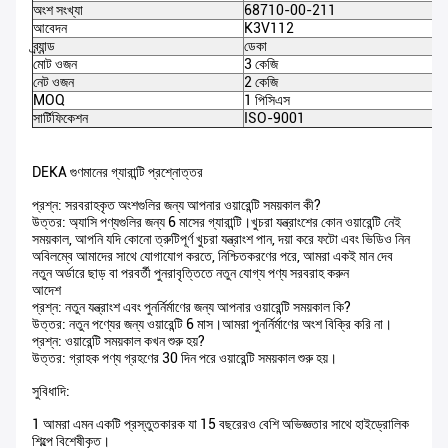
অংশ সংখ্যা
68710-00-211
আবেদন
K3V112
ব্র্যান্ড
ডেকা
মোট ওজন
3 কেজি
নেট ওজন
2 কেজি
MOQ
1 পিসিএস
সার্টিফিকেশন
ISO-9001
DEKA গুণমানের গ্যারান্টি প্রশ্নোত্তর
প্রশ্ন: সরবরাহকৃত অংশগুলির জন্য আপনার ওয়ারেন্টি সময়কাল কী?
উত্তর: অ্যাসি পণ্যগুলির জন্য 6 মাসের গ্যারান্টি।খুচরা যন্ত্রাংশের কোন ওয়ারেন্টি নেই
সময়কাল, আপনি যদি কোনো ত্রুটিপূর্ণ খুচরা যন্ত্রাংশ পান, দয়া করে ফটো এবং ভিডিও নিন
অবিলম্বে আমাদের সাথে যোগাযোগ করতে, নিশ্চিতকরণের পরে, আমরা একই মান দেব
নতুন অর্ডারে ছাড় বা পরবর্তী পুনরাবৃত্তিতে নতুন যোগ্য পণ্য সরবরাহ করুন
আদেশ
প্রশ্ন: নতুন যন্ত্রাংশ এবং পুনর্নির্মাণের জন্য আপনার ওয়ারেন্টি সময়কাল কি?
উত্তর: নতুন পণ্যের জন্য ওয়ারেন্টি 6 মাস।আমরা পুনর্নির্মাণের অংশ বিক্রি করি না।
প্রশ্ন: ওয়ারেন্টি সময়কাল কখন শুরু হয়?
উত্তর: গ্রাহক পণ্য গ্রহণের 30 দিন পরে ওয়ারেন্টি সময়কাল শুরু হয়।
সুবিধাদি:
1 আমরা এমন একটি প্রস্তুতকারক যা 15 বছরেরও বেশি অভিজ্ঞতার সাথে হাইড্রোলিক
শিল্পে বিশেষীকৃত।