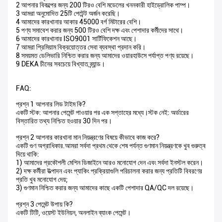
2 আপনার বিকল্পের জন্য 200 টিরও বেশি মডেলের খননকারী হাইড্রোলিক পাম্প।
3 আমরা অনুমোদিত 25টি পেটেন্ট অর্জন করেছি।
4 আমাদের কারখানার আকার 45000 বর্গ মিটারের বেশি।
5 পণ্য সমাবেশ করার জন্য 500 টিরও বেশি দক্ষ এবং পেশাদার কর্মীদের সাথে।
6 আমাদের কারখানার ISO9001 সার্টিফিকেশন আছে।
7 আমরা প্রিমিয়াম বিক্রয়োত্তর সেবা ব্যবস্থা প্রদান করি।
8 সময়মত ডেলিভারি নিশ্চিত করার জন্য আমাদের ওয়ারহাউসে পর্যাপ্ত পণ্য রয়েছে।
9 DEKA চীনের সবচেয়ে বিখ্যাত ব্র্যান্ড।
FAQ:
প্রশ্ন 1 আপনার লিড টাইম কি?
একটি স্টক: আপনার পেমেন্ট পাওয়ার পর এক সপ্তাহের মধ্যে।স্টক নেই: অর্ডারের
বিস্তারিত তথ্য নিশ্চিত হওয়ার 30 দিন পর।
প্রশ্ন 2 আপনার কারখানা মান নিয়ন্ত্রণের বিষয়ে কীভাবে কাজ করে?
একটি গুণ অগ্রাধিকার.আমরা সর্বদা প্রথম থেকে শেষ পর্যন্ত গুণমান নিয়ন্ত্রণকে খুব গুরুত্ব
দিয়ে থাকি:
1) আমাদের প্রকৌশলী মেশিন ডিজাইনে আরও মনোযোগ দেন এবং সর্বদা ইনস্টল করেন।
2) দক্ষ কর্মীরা উত্পাদন এবং প্যাকিং প্রক্রিয়াগুলি পরিচালনা করার জন্য প্রতিটি বিবরণের
প্রতি খুব মনোযোগ দেয়;
3) গুণমান নিশ্চিত করার জন্য আমাদের কাছে একটি পেশাদার QA/QC দল রয়েছে।
প্রশ্ন 3 পেমেন্ট উপায় কি?
একটি টিটি, ওয়েস্ট ইউনিয়ন, অনলাইন ব্যাংক পেমেন্ট।