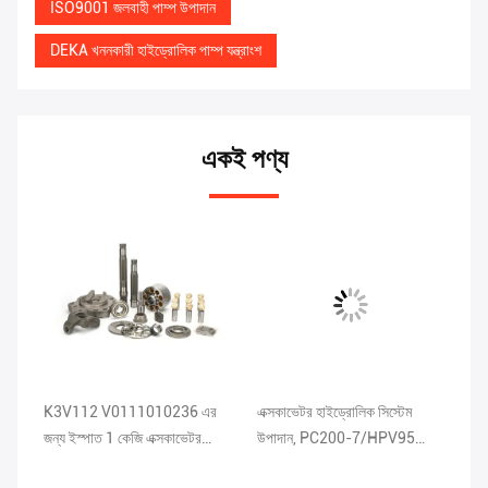
ISO9001 জলবাহী পাম্প উপাদান
DEKA খননকারী হাইড্রোলিক পাম্প যন্ত্রাংশ
একই পণ্য
K3V112 V0111010236 এর
এক্সকাভেটর হাইড্রোলিক সিস্টেম
K3
জন্য ইস্পাত 1 কেজি এক্সকাভেটর
উপাদান, PC200-7/HPV95
খনন
হাইড্রোলিক পাম্প যন্ত্রাংশ
গিয়ার পাম্প যন্ত্রাংশ
29