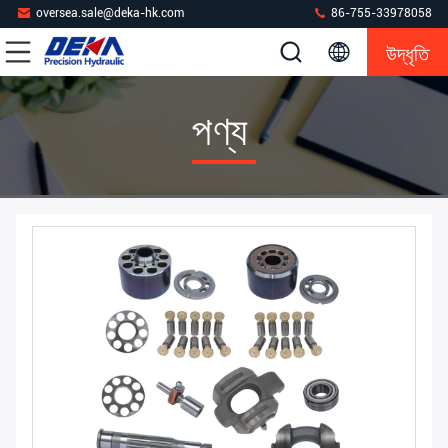
oversea.sale@deka-hk.com
86-755-33978058
উদ্ধৃতি
পণ্য