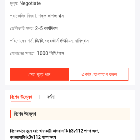
মূল্য:
Negotiate
প্যাকেজিং বিবরণ:
শক্ত কাগজ বাক্স
ডেলিভারি সময়:
2-5 কার্যদিবস
পরিশোধের শর্ত:
টি/টি, ওয়েস্টার্ন ইউনিয়ন, মানিগ্রাম
যোগানের ক্ষমতা:
1000 পিসি/মাস
সেরা মূল্য পান
এখনই যোগাযোগ করুন
বিশেষ উল্লেখ
বর্ণনা
বিশেষ উল্লেখ
বিশেষভাবে তুলে ধরা:
খননকারী কাওয়াসাকি k3v112 পাম্প অংশ
,
কাওয়াসাকি k3v112 পাম্প অংশ