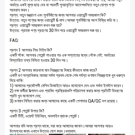
অর্ডারে একই মূল্য ছাড় দেব বা পরবর্তী পুনরাবৃত্তি আদেশগুলিতে নতুন যোগ্য পণ্য
সরবরাহ করব।
প্রশ্ন: নতুন যন্ত্রাংশ এবং পুনর্নির্মাণের জন্য আপনার ওয়ারেন্টি সময়কাল কি?
উত্তর: নতুন পণ্যের জন্য ওয়ারেন্টি 6 মাস।আমরা পুনর্নির্মাণের অংশ বিক্রি করি না।
প্রশ্ন: ওয়ারেন্টি সময়কাল কখন শুরু হয়?
উত্তর: গ্রাহক পণ্য গ্রহণের 30 দিন পরে ওয়ারেন্টি সময়কাল শুরু হয়।
FAQ:
প্রশ্ন 1 আপনার লিড টাইম কি?
একটি স্টক: আপনার পেমেন্ট পাওয়ার পর এক সপ্তাহের মধ্যে।স্টক নেই: অর্ডারের
বিস্তারিত তথ্য নিশ্চিত হওয়ার 30 দিন পর।
প্রশ্ন 2 আপনার কারখানা মান নিয়ন্ত্রণের বিষয়ে কীভাবে কাজ করে?
একটি গুণ অগ্রাধিকার.আমরা সর্বদা প্রথম থেকে শেষ পর্যন্ত গুণমান নিয়ন্ত্রণকে খুব গুরুত্ব
দিয়ে থাকি:
1) আমাদের প্রকৌশলী মেশিন ডিজাইনে আরও মনোযোগ দেন এবং সর্বদা ইনস্টল করেন।
2) দক্ষ কর্মীরা উত্পাদন এবং প্যাকিং প্রক্রিয়াগুলি পরিচালনা করার জন্য প্রতিটি বিবরণের
প্রতি খুব মনোযোগ দেয়;
3) গুণমান নিশ্চিত করার জন্য আমাদের কাছে একটি পেশাদার QA/QC দল রয়েছে।
প্রশ্ন 3 পেমেন্ট উপায় কি?
একটি টিটি, ওয়েস্ট ইউনিয়ন, অনলাইন ব্যাংক পেমেন্ট।
আপনার যদি অন্য প্রশ্ন থাকে, দয়া করে আমাদের জানান।আমরা আপনার আরও
উল্লেখের জন্য এখানে উত্তর যোগ করব।ধন্যবাদ.