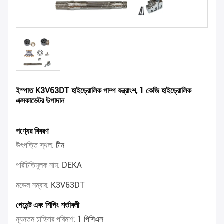
ইস্পাত K3V63DT হাইড্রোলিক পাম্প যন্ত্রাংশ, 1 কেজি হাইড্রোলিক
এক্সকাভেটর উপাদান
পণ্যের বিবরণ
উৎপত্তি স্থল:
চীন
পরিচিতিমুলক নাম:
DEKA
মডেল নম্বার:
K3V63DT
পেমেন্ট এবং শিপিং শর্তাবলী
ন্যূনতম চাহিদার পরিমাণ:
1 পিসিএস