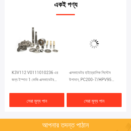
একই পণ্য
K3V112 V0111010236 এর
এক্সকাভেটর হাইড্রোলিক সিস্টেম
K3
জন্য ইস্পাত 1 কেজি এক্সকাভেটর
উপাদান, PC200-7/HPV95
খনন
হাইড্রোলিক পাম্প যন্ত্রাংশ
গিয়ার পাম্প যন্ত্রাংশ
29
সেরা মূল্য পান
সেরা মূল্য পান
আপনার তদন্ত পাঠান