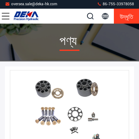
oversea.sale@deka-hk.com
86-755-33978058
উদ্ধৃতি
পণ্য