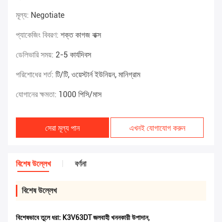
মূল্য:
Negotiate
প্যাকেজিং বিবরণ:
শক্ত কাগজ বাক্স
ডেলিভারি সময়:
2-5 কার্যদিবস
পরিশোধের শর্ত:
টি/টি, ওয়েস্টার্ন ইউনিয়ন, মানিগ্রাম
যোগানের ক্ষমতা:
1000 পিসি/মাস
সেরা মূল্য পান
এখনই যোগাযোগ করুন
বিশেষ উল্লেখ
বর্ণনা
বিশেষ উল্লেখ
বিশেষভাবে তুলে ধরা:
K3V63DT জলবাহী খননকারী উপাদান
,