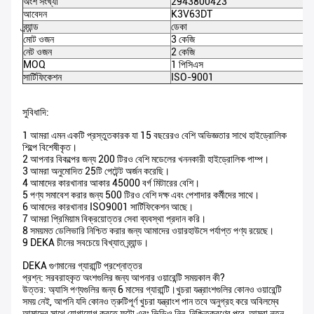
অংশ সংখ্যা
2943800423
আবেদন
K3V63DT
ব্র্যান্ড
ডেকা
মোট ওজন
3 কেজি
নেট ওজন
2 কেজি
MOQ
1 পিসিএস
সার্টিফিকেশন
ISO-9001
সুবিধাদি:
1 আমরা এমন একটি প্রস্তুতকারক যা 15 বছরেরও বেশি অভিজ্ঞতার সাথে হাইড্রোলিক
শিল্পে বিশেষীকৃত।
2 আপনার বিকল্পের জন্য 200 টিরও বেশি মডেলের খননকারী হাইড্রোলিক পাম্প।
3 আমরা অনুমোদিত 25টি পেটেন্ট অর্জন করেছি।
4 আমাদের কারখানার আকার 45000 বর্গ মিটারের বেশি।
5 পণ্য সমাবেশ করার জন্য 500 টিরও বেশি দক্ষ এবং পেশাদার কর্মীদের সাথে।
6 আমাদের কারখানার ISO9001 সার্টিফিকেশন আছে।
7 আমরা প্রিমিয়াম বিক্রয়োত্তর সেবা ব্যবস্থা প্রদান করি।
8 সময়মত ডেলিভারি নিশ্চিত করার জন্য আমাদের ওয়ারহাউসে পর্যাপ্ত পণ্য রয়েছে।
9 DEKA চীনের সবচেয়ে বিখ্যাত ব্র্যান্ড।
DEKA গুণমানের গ্যারান্টি প্রশ্নোত্তর
প্রশ্ন: সরবরাহকৃত অংশগুলির জন্য আপনার ওয়ারেন্টি সময়কাল কী?
উত্তর: অ্যাসি পণ্যগুলির জন্য 6 মাসের গ্যারান্টি।খুচরা যন্ত্রাংশগুলির কোনও ওয়ারেন্টি
সময় নেই, আপনি যদি কোনও ত্রুটিপূর্ণ খুচরা যন্ত্রাংশ পান তবে অনুগ্রহ করে অবিলম্বে
আমাদের সাথে যোগাযোগ করতে ফটো এবং ভিডিও নিন, নিশ্চিতকরণের পরে, আমরা নতুন