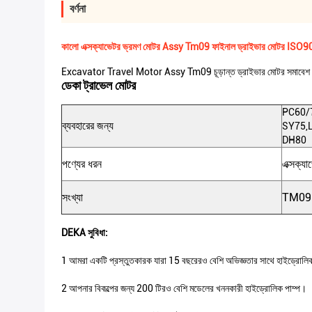
বর্ণনা
কালো এক্সক্যাভেটর ভ্রমণ মোটর Assy Tm09 ফাইনাল ড্রাইভার মোটর ISO
Excavator Travel Motor Assy Tm09 চূড়ান্ত ড্রাইভার মোটর সমাবেশ
ডেকা ট্রাভেল মোটর
PC60/
ব্যবহারের জন্য
SY75,
DH80
পণ্যের ধরন
এক্সক্যা
সংখ্যা
TM09
DEKA সুবিধা:
1 আমরা একটি প্রস্তুতকারক যারা 15 বছরেরও বেশি অভিজ্ঞতার সাথে হাইড্রোলিক শ
2 আপনার বিকল্পের জন্য 200 টিরও বেশি মডেলের খননকারী হাইড্রোলিক পাম্প।