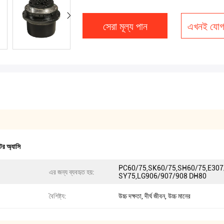
সেরা মূল্য পান
এখনই যোগ
টর অ্যাসি
PC60/75,SK60/75,SH60/75,E307
এর জন্য ব্যবহৃত হয়:
SY75,LG906/907/908 DH80
বৈশিষ্ট্য:
উচ্চ দক্ষতা, দীর্ঘ জীবন, উচ্চ মানের