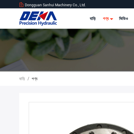
Dongguan Sanhui Machinery Co., Ltd.
বাড়ি
পণ্য
ভিডিও
বাড়ি
/
পণ্য