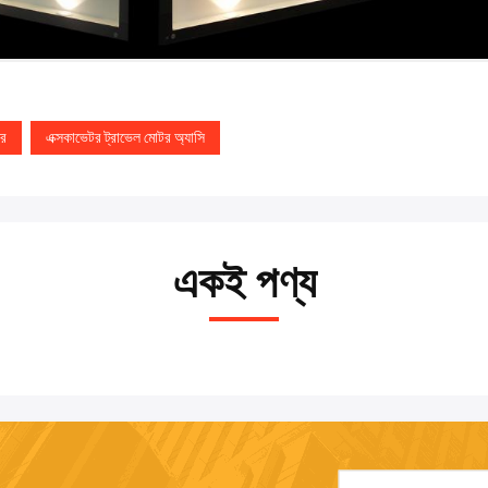
টর
এক্সকাভেটর ট্রাভেল মোটর অ্যাসি
একই পণ্য