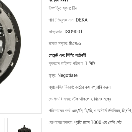
উৎপত্তি স্থল:
চীন
পরিচিতিমুলক নাম:
DEKA
সাক্ষ্যদান:
ISO9001
মডেল নম্বার:
টিএম০৯
পেমেন্ট এবং শিপিং শর্তাবলী
ন্যূনতম চাহিদার পরিমাণ:
1 পিসি
মূল্য:
Negotiate
প্যাকেজিং বিবরণ:
কাঠের বাক্স রপ্তানি করুন
ডেলিভারি সময়:
স্টক থাকলে ২ দিনের মধ্যে
পরিশোধের শর্ত:
এল/সি, টি/টি, ওয়েস্টার্ন ইউনিয়ন, ডি/পি
যোগানের ক্ষমতা:
প্রতি মাসে 1000 এর বেশি সেট