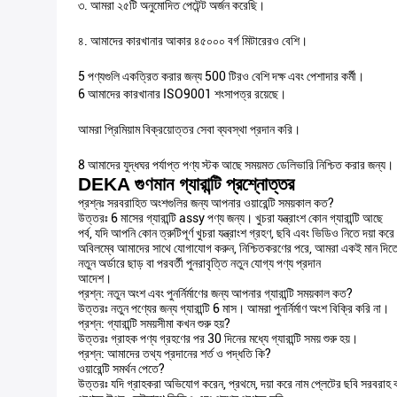
৩. আমরা ২৫টি অনুমোদিত পেটেন্ট অর্জন করেছি।
৪. আমাদের কারখানার আকার ৪৫০০০ বর্গ মিটারেরও বেশি।
5 পণ্যগুলি একত্রিত করার জন্য 500 টিরও বেশি দক্ষ এবং পেশাদার কর্মী।
6 আমাদের কারখানার ISO9001 শংসাপত্র রয়েছে।
আমরা প্রিমিয়াম বিক্রয়োত্তর সেবা ব্যবস্থা প্রদান করি।
8 আমাদের যুদ্ধঘর পর্যাপ্ত পণ্য স্টক আছে সময়মত ডেলিভারি নিশ্চিত করার জন্য।
DEKA গুণমান গ্যারান্টি প্রশ্নোত্তর
প্রশ্নঃ সরবরাহিত অংশগুলির জন্য আপনার ওয়ারেন্টি সময়কাল কত?
উত্তরঃ 6 মাসের গ্যারান্টি assy পণ্য জন্য। খুচরা যন্ত্রাংশ কোন গ্যারান্টি আছে
পর্ব, যদি আপনি কোন ত্রুটিপূর্ণ খুচরা যন্ত্রাংশ গ্রহণ, ছবি এবং ভিডিও নিতে দয়া করে
অবিলম্বে আমাদের সাথে যোগাযোগ করুন, নিশ্চিতকরণের পরে, আমরা একই মান দিত
নতুন অর্ডারে ছাড় বা পরবর্তী পুনরাবৃত্তি নতুন যোগ্য পণ্য প্রদান
আদেশ।
প্রশ্ন: নতুন অংশ এবং পুনর্নির্মাণের জন্য আপনার গ্যারান্টি সময়কাল কত?
উত্তরঃ নতুন পণ্যের জন্য গ্যারান্টি 6 মাস। আমরা পুনর্নির্মাণ অংশ বিক্রি করি না।
প্রশ্ন: গ্যারান্টি সময়সীমা কখন শুরু হয়?
উত্তরঃ গ্রাহক পণ্য গ্রহণের পর 30 দিনের মধ্যে গ্যারান্টি সময় শুরু হয়।
প্রশ্ন: আমাদের তথ্য প্রদানের শর্ত ও পদ্ধতি কি?
ওয়ারেন্টি সমর্থন পেতে?
উত্তরঃ যদি গ্রাহকরা অভিযোগ করেন, প্রথমে, দয়া করে নাম প্লেটের ছবি সরবরাহ 