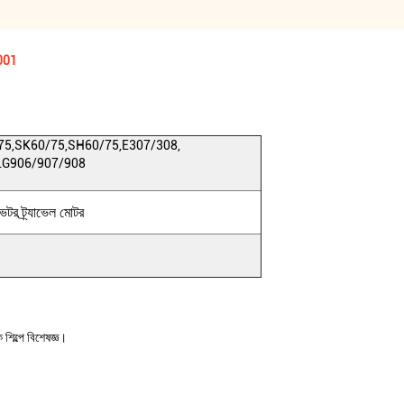
9001
75,SK60/75,SH60/75,E307/308,
LG906/907/908
ভেটর ট্র্যাভেল মোটর
িল্পে বিশেষজ্ঞ।