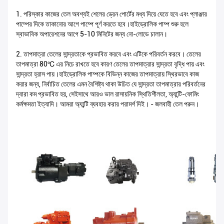
1. পরিস্কার কাজের তেল অবশ্যই শেলের ড্রেন পোর্টের মধ্য দিয়ে যেতে হবে এবং প্লাঞ্জার
পাম্পের দিকে তাকানোর আগে পাম্পে পূর্ণ করতে হবে।হাইড্রোলিক পাম্প শুরু হলে
স্বাভাবিক অপারেশনের আগে 5-10 মিনিটের জন্য নো-লোডে চালান।
2. তাপমাত্রা তেলের সান্দ্রতাকে প্রভাবিত করবে এবং এটিকে পরিবর্তন করবে। তেলের
তাপমাত্রা 80℃ এর নিচে রাখতে হবে কারণ তেলের তাপমাত্রার সান্দ্রতা বৃদ্ধি পায় এবং
সান্দ্রতা হ্রাস পায়।হাইড্রোলিক পাম্পকে বিভিন্ন কাজের তাপমাত্রায় স্থিরভাবে কাজ
করার জন্য, নির্বাচিত তেলের এমন বৈশিষ্ট্য থাকা উচিত যে সান্দ্রতা তাপমাত্রার পরিবর্তনের
দ্বারা কম প্রভাবিত হয়, সেইসাথে আরও ভাল রাসায়নিক স্থিতিশীলতা, অ্যান্টি-ফোমিং
কর্মক্ষমতা ইত্যাদি। আমরা অ্যান্টি ব্যবহার করার পরামর্শ দিই। - জলবাহী তেল পরুন।