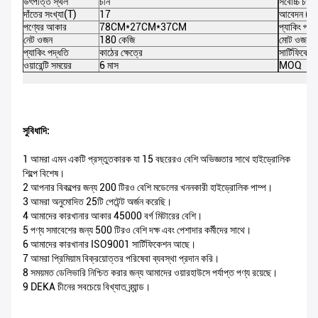
উৎপত্তি স্থল
চীন
সর্বোচ্চ চা
দাঁতের সংখ্যা(T)
17
আবেদন (টন
পণ্যের আকার
78CM*27CM*37CM
প্যাকিং পরি
নেট ওজন
180 কেজি
মোট ওজন
প্যাকিং পদ্ধতি
কাঠের ক্ষেত্রে
সার্টিফিকেশন
ওয়ারেন্টি সময়ের
6 মাস
MOQ
সুবিধাদি:
1 আমরা এমন একটি প্রস্তুতকারক যা 15 বছরেরও বেশি অভিজ্ঞতার সাথে হাইড্রোলিক
শিল্পে বিশেষ।
2 আপনার বিকল্পের জন্য 200 টিরও বেশি মডেলের খননকারী হাইড্রোলিক পাম্প।
3 আমরা অনুমোদিত 25টি পেটেন্ট অর্জন করেছি।
4 আমাদের কারখানার আকার 45000 বর্গ মিটারের বেশি।
5 পণ্য সমাবেশের জন্য 500 টিরও বেশি দক্ষ এবং পেশাদার কর্মীদের সাথে।
6 আমাদের কারখানার ISO9001 সার্টিফিকেশন আছে।
7 আমরা প্রিমিয়াম বিক্রয়োত্তর পরিষেবা ব্যবস্থা প্রদান করি।
8 সময়মত ডেলিভারি নিশ্চিত করার জন্য আমাদের ওয়ারহাউসে পর্যাপ্ত পণ্য রয়েছে।
9 DEKA চীনের সবচেয়ে বিখ্যাত ব্র্যান্ড।