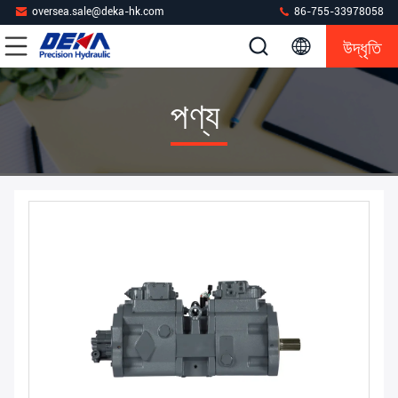
oversea.sale@deka-hk.com
86-755-33978058
উদ্ধৃতি
পণ্য