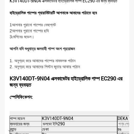
K3V140DT-9N04 এক্সকাভেটর হাইড্রোলিক পাম্প EC290 এর জন্য ব্যবহৃত
হাইড্রোলিক পাম্পের প্যারামিটারটি আপনাকে আমাদের পাঠাতে হবে
1আপনার পুরানো পাম্পের নেমপ্লেট
2আপনার পুরানো পাম্পের ছবি
3মেশিনের মডেল।
আপনি যদি শুধুমাত্র জলবাহী পাম্প অংশ প্রয়োজন
1. অনুগ্রহ করে আমাদের পাম্পের নামফলক পাঠান
2. অনুগ্রহ করে আমাদের পিস্টন জুতার আকার পাঠান
K3V140DT-9N04 এক্সকাভেটর হাইড্রোলিক পাম্প EC290 এর
জন্য ব্যবহৃত
স্পেসিফিকেশন:
পাম্প মডেল
K3V140DT-9N04
DEKA অংশ
ব্যবহারের জন্য
ভলভো ইসি290
পণ্য শ্রেণী
ব্র্যান্ড
ডেকা
রঙ