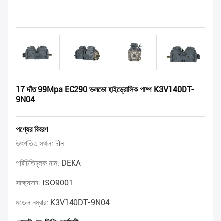
17 দাঁত 99Mpa EC290 ভলভো হাইড্রোলিক পাম্প K3V140DT-
9N04
পণ্যের বিবরণ
উৎপত্তি স্থল:
চীন
পরিচিতিমুলক নাম:
DEKA
সাক্ষ্যদান:
ISO9001
মডেল নম্বার:
K3V140DT-9N04