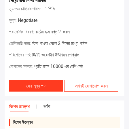
পেমেন্ট এবং শিপিং শর্তাবলী
ন্যূনতম চাহিদার পরিমাণ:
1 পিসি
মূল্য:
Negotiate
প্যাকেজিং বিবরণ:
কাঠের বাক্স রপ্তানি করুন
ডেলিভারি সময়:
স্টক পাওয়া গেলে 2 দিনের মধ্যে পাঠান
পরিশোধের শর্ত:
টি/টি, ওয়েস্টার্ন ইউনিয়ন পেপ্যাল
যোগানের ক্ষমতা:
প্রতি মাসে 10000 এর বেশি সেট
সেরা মূল্য পান
এখনই যোগাযোগ করুন
বিশেষ উল্লেখ
বর্ণনা
বিশেষ উল্লেখ